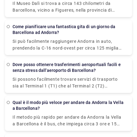
pisolino, dirigiti verso Las Ramblas o il Quartiere
Il Museo Dalì si trova a circa 143 chilometri da
questa abbreviazione durante la prenotazione.
Gotico per vedere la serata. Se sei un appassionato
Barcellona, vicino a Figueres, nella provincia di
di calcio, devi visitare lo stadio Camp Nou, la casa
Girona. Dopo il Prado, il Museo Dalì è il secondo
dell'FC Barcelona. E se hai bisogno di prenotare una
museo più visitato della Spagna. Ci vogliono circa 2
Come pianificare una fantastica gita di un giorno da
corsa per lo stesso, puoi contattarci come Rydeu.
ore per raggiungere il Museo Dali in auto. E se hai
Barcellona ad Andorra?
bisogno di prenotare una corsa per lo stesso, puoi
Si può facilmente raggiungere Andorra in auto,
contattarci come Rydeu.
prendendo la C-16 nord-ovest per circa 125 miglia
(200 km). Ci vogliono circa 2:45 ore per raggiungere
Andorra da Barcellona. Non dimenticare di fare
Dove posso ottenere trasferimenti aeroportuali facili e
un'escursione in uno dei tre parchi nazionali di
senza stress dall'aeroporto di Barcellona?
Andorra mentre sei lì. Gran parte del territorio del
Si possono facilmente trovare servizi di trasporto
paese è coperto dal Madriu-Perafita-Claror, dalle
sia al Terminal 1 (T1) che al Terminal 2 (T2)
Valls del Comapedrosa e dalla Valle de Sorteny.
seguendo le indicazioni per l'area dei trasporti e dei
Madriu-Perafita-Claror, la più grande, è anche
taxi, che sarà ben visibile in varie lingue e con l'icona
patrimonio mondiale dell'UNESCO. Durante le
Qual è il modo più veloce per andare da Andorra la Vella
di un'auto/autobus, dopo l'arrivo e la partenza
a Barcellona?
escursioni, tieni d'occhio cinghiali, aquile, caprioli e
tramite ritiro bagagli. In Rydeu, ci siamo
avvoltoi barbuti. Per viaggi in auto facili e fluidi, non
Il metodo più rapido per andare da Andorra la Vella
specializzati in trasferimenti aeroportuali privati di
pensarci due volte prima di visitare Rydeu.com!
a Barcellona è il bus, che impiega circa 3 ore e 15
Barcellona con autisti esperti e veicoli di fascia alta.
minuti.
Evita le lunghe code di taxi in aeroporto prenotando