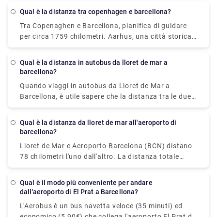
Qual è la distanza tra copenhagen e barcellona?
Tra Copenaghen e Barcellona, pianifica di guidare
per circa 1759 chilometri. Aarhus, una città storica
sulla costa orientale dello Jutland (penisola
occidentale della Danimarca), è una delle escursioni
Qual è la distanza in autobus da lloret de mar a
di un giorno più popolari da Copenaghen.
barcellona?
Quando viaggi in autobus da Lloret de Mar a
Barcellona, è utile sapere che la distanza tra le due
città è di circa 66 chilometri. Non esitare a visitare il
nostro sito Web - rydeu! - per vivere un'esperienza di
Qual è la distanza da lloret de mar all'aeroporto di
viaggio senza stress con semplicità e comodità di
barcellona?
pick-up e drop con trasporto privato premium.
Lloret de Mar e Aeroporto Barcelona (BCN) distano
78 chilometri l'uno dall'altro. La distanza totale
percorsa è di 90,4 chilometri. Prenotare una navetta
o un trasferimento da Lloret de Mar all'aeroporto di
Qual è il modo più conveniente per andare
Barcellona è un'ottima idea. È particolarmente
dall'aeroporto di El Prat a Barcellona?
popolare tra i viaggiatori che hanno voli notturni. Il
L'Aerobus è un bus navetta veloce (35 minuti) ed
trasferimento dall'aeroporto di Barcellona dura
economico (5,90€) che collega l'aeroporto El Prat di