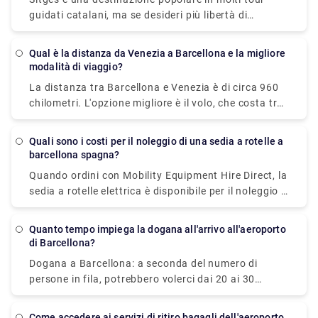
spostamento dei tuoi effetti personali nell'auto in
guidati catalani, ma se desideri più libertà di
attesa. Sarai sistemato per la tua corsa rimanendo
esplorare e più tempo per apprezzare questa città di
entro il tuo budget e avrai la tranquillità di sapere
mare, potresti fare meglio a guidare, prendere il
che il tuo trasporto è prestabilito e ti aspetterà al
Qual è la distanza da Venezia a Barcellona e la migliore
treno o l'autobus. Il treno è il mezzo più rapido e
modalità di viaggio?
tuo arrivo.
conveniente per raggiungere Sitges da Barcellona,
La distanza tra Barcellona e Venezia è di circa 960
impiegando solo 45 minuti ed evitando il traffico e il
chilometri. L'opzione migliore è il volo, che costa tra
tempo speso a cercare un parcheggio.
€26 e €130 e impiega 4h 41min.
Quali sono i costi per il noleggio di una sedia a rotelle a
barcellona spagna?
Quando ordini con Mobility Equipment Hire Direct, la
sedia a rotelle elettrica è disponibile per il noleggio a
Barcellona, nelle città spagnole, in Spagna e può
essere consegnata direttamente al tuo hotel,
Quanto tempo impiega la dogana all'arrivo all'aeroporto
appartamento o luogo di residenza.
di Barcellona?
Dogana a Barcellona: a seconda del numero di
persone in fila, potrebbero volerci dai 20 ai 30
minuti per superare l'immigrazione. Quindi devi
prendere i bagagli, che potrebbero richiedere altri 20
Come accedere ai servizi di ritiro bagagli dell'aeroporto