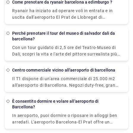
completamente immersiva, combina una visita a
Come prenotare da ryanair barcelona a edimburgo ?
metodo più conveniente per raggiungere e
uno o tutti gli altri siti menzionati di seguito.
Ryanair ha iniziato ad operare voli in entrata e in
dall'aeroporto alla tua nave. Per prenotare un
uscita dall'aeroporto El Prat de Llobregat di
trasferimento per un viaggio facile e confortevole,
Barcellona, il principale aeroporto della città. Ryan
visita Rydeu oggi!
Air, invece, parte dal Terminal 2 di Barcellona.
Perché prenotare il tour del museo di salvador dali da
barcellona?
Con un tour guidato di 2,5 ore del Teatro-Museo di
Dali, scopri la vita e l'arte del pittore surrealista più
famoso della Spagna, Salvador Dali. Mentre una
guida locale istruita spiega il significato dei suoi
centro commerciale vicino all'aeroporto di barcellona
dipinti sulle pareti del museo nella città natale
Il T1 dispone di un'area commerciale di 25.000 m2
dell'artista, Figueres, potresti ammirarli. Esplora le
all'aeroporto di Barcellona. Negozi duty-free, grandi
1.500 opere d'arte in mostra al teatro e al museo,
catene di ristoranti, fast-food, negozi di moda e
che onora l'opera di Dal sin dalla sua apertura nel
accessori di lusso e persino strutture termali e
1974. Il museo, costruito sulle rovine dell'antico
È consentito dormire e volare all'aeroporto di
benessere sono disponibili per aiutarti a rilassarti
teatro municipale di Figueres, è considerato una
Barcellona?
mentre aspetti.
delle ultime grandi opere di Dal dell'arte.
In aeroporto, puoi dormire o riposare in alloggi ben
arredati. L'aeroporto Barcelona-El Prat offre un
servizio in camera attraente e moderno per ore,