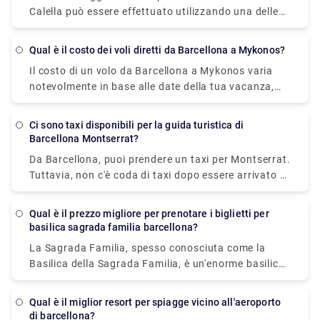
Calella può essere effettuato utilizzando una delle
tre opzioni: treno, autobus o taxi (trasferimento). Se
prendi il treno veloce da Barcellona a Calella, il
Qual è il costo dei voli diretti da Barcellona a Mykonos?
viaggio dura 1 ora e 11 minuti e costa 4,9 EUR. La
Il costo di un volo da Barcellona a Mykonos varia
corsa in autobus dura 1 ora e 10 minuti e costa 9,5
notevolmente in base alle date della tua vacanza,
EUR. Puoi andare da Barcellona a Calella in 50
alla stagionalità e alle festività locali. Il biglietto
minuti in taxi o trasferimento, ma ti costerà almeno
aereo più economico disponibile dall'aeroporto di
EUR 130. Barcellona e Calella sono separate da 72
Ci sono taxi disponibili per la guida turistica di
Barcellona, tuttavia, è di £ 80.
chilometri (o 52 chilometri dal centro di Barcellona).
Barcellona Montserrat?
Da Barcellona, puoi prendere un taxi per Montserrat.
Tuttavia, non c'è coda di taxi dopo essere arrivato a
Montserrat. Devi contattare la società di
trasferimento privata e fare una richiesta per essere
Qual è il prezzo migliore per prenotare i biglietti per
prelevato e riportarti a Barcellona. E mentre sei a
basilica sagrada familia barcellona?
Montserrat, non dimenticare di goderti le viste
La Sagrada Familia, spesso conosciuta come la
panoramiche della Catalogna. Poiché Montserrat è
Basilica della Sagrada Familia, è un'enorme basilica
fuori città e si trova in campagna, offre anche un
minore cattolica romana incompiuta a Barcellona, in
ambiente tranquillo e sereno.
Catalogna, Spagna. È stato creato da Antoni Gaudi
Qual è il miglior resort per spiagge vicino all'aeroporto
(1852–1926), un importante architetto
di barcellona?