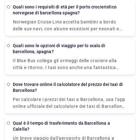
circa 40 minuti): Uscire dall'aeroporto e guidare fino
Quali sono i requisiti di età per il porto crocieristico
alla città di Barcellona. Una volta lì, seguire
norvegese di barcellona spagna?
l'autostrada Ronda Litoral fino all'uscita PUERTO.
Norwegian Cruise Line accetta bambini a bordo
Svoltare a destra e poi seguire le indicazioni che
delle sue navi, con alcune eccezioni per neonati e
dicono PUERTO.
donne in gravidanza. Almeno una persona in ogni
trasferimento deve avere almeno 21 anni, secondo
Quali sono le opzioni di viaggio per lo scalo di
Norwegian. La tua età il giorno della partenza è
barcellona, spagna?
normalmente considerata la tua età per la durata
Il Blue Bus collega gli ormeggi delle crociere alla
del viaggio.
città e ritorno. I taxi sono anche una fantastica
opzione per spostarsi in città. Altrimenti, camminare
è un'ottima scelta, soprattutto nei quartieri antichi
Dove trovare online il calcolatore del prezzo dei taxi di
come Las Ramblas, dove le persone dominano la
Barcellona?
strada. Se vuoi spostarti più lontano, evita di
Per calcolare i prezzi dei taxi a Barcellona, usa l'app
noleggiare un'auto. La metropolitana, gli autobus, i
online ufficiale del calcolatore dei taxi di Barcellona.
treni, le funicolari e le auto di trasferimento hanno
Stima il costo di una corsa in taxi a Barcellona in
una rete eccezionale e i biglietti sono validi su tutti i
condizioni di traffico normali nella regione
modi di trasporto.
Qual è il tempo di trasferimento da Barcellona a
metropolitana utilizzando i prezzi dei taxi di
Calella?
Barcellona attuali.
Un breve viaggio dall'aeroporto di Barcellona a