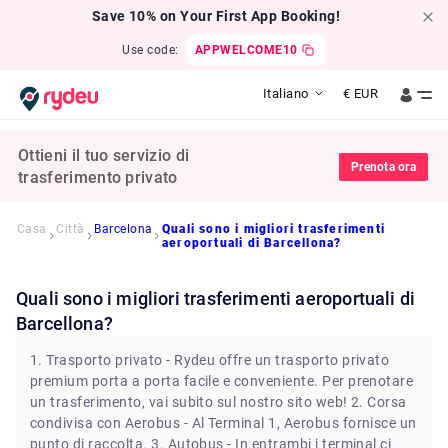
Save 10% on Your First App Booking!
Use code:
APPWELCOME10
Italiano
€
EUR
Ottieni il tuo servizio di
Prenota ora
trasferimento privato
Casa
Città
Barcelona
Quali sono i migliori trasferimenti
aeroportuali di Barcellona?
Quali sono i migliori trasferimenti aeroportuali di
Barcellona?
1. Trasporto privato - Rydeu offre un trasporto privato
premium porta a porta facile e conveniente. Per prenotare
un trasferimento, vai subito sul nostro sito web! 2. Corsa
condivisa con Aerobus - Al Terminal 1, Aerobus fornisce un
punto di raccolta. 3. Autobus - In entrambi i terminal ci