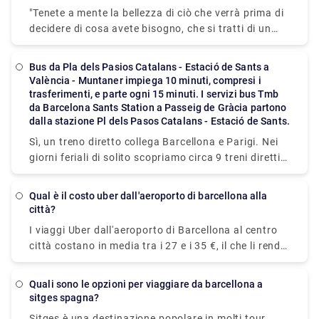
mezzo di trasporto più efficiente ed economico.
un'occhiata ai servizi di Rydeu oggi!
"Tenete a mente la bellezza di ciò che verrà prima di
Un'altra opzione possibile è prendere un traghetto
decidere di cosa avete bisogno, che si tratti di un
per veicoli. I traghetti tra Barcellona e Palma
semplice trasferimento in un quartiere che vorreste
impiegano circa 7,5 ore. Puoi anche prendere una
vedere da vicino o di un trasferimento privato per
barca per Alcudia, che si trova sul lato opposto
bus da Pla dels Pasios Catalans - Estació de Sants a
portare l'intera famiglia al parco divertimenti
València - Muntaner impiega 10 minuti, compresi i
dell'isola e dista solo 35 chilometri da Palma (6 ore).
Tibidabo per fare un giro corse classiche." Prenota
trasferimenti, e parte ogni 15 minuti. I servizi bus Tmb
Prima della visita, non dimenticare di dare
una berlina per portare il romanticismo a un livello
da Barcelona Sants Station a Passeig de Gràcia partono
un'occhiata ai gioielli di Maiorca: spiagge, montagne
dalla stazione Pl dels Pasos Catalans - Estació de Sants.
superiore nel parco e labirinto del 18° secolo di
e cultura ."
Laberint d'Horta Park, oppure noleggia un autobus
Sì, un treno diretto collega Barcellona e Parigi. Nei
per esplorare l'enorme Parco Naturale della Serra de
giorni feriali di solito scopriamo circa 9 treni diretti
Collserola. Utilizza i mezzi di trasporto progettati
sulla rotta da Barcellona a Parigi. Nei fine
per aiutarti a rilassarti, sia che siano forniti dal
settimana, i treni viaggiano normalmente con una
Qual è il costo uber dall'aeroporto di barcellona alla
vicino Salles Hotel o da qualcosa con meno
frequenza simile.
città?
restrizioni su come viaggiare. Rydeu ti copre con
I viaggi Uber dall'aeroporto di Barcellona al centro
servizi che vanno da incontri casuali a giri privati
città costano in media tra i 27 e i 35 €, il che li rende
unici adatti per completare una varietà di attività
più economici dei taxi. Tuttavia, anche se risparmi
nella zona.
denaro, non sarà un importo significativo. I nostri
Quali sono le opzioni per viaggiare da barcellona a
autisti multilingue di Rydeu si divertono ad
sitges spagna?
accoglierti al ritiro bagagli e ad assisterti nello
Sitges è una destinazione popolare in molti tour