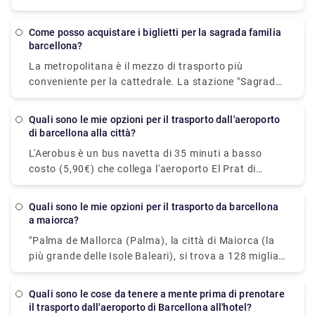
un prezzo di € 1 per bagaglio stivato nel bagagliaio,
oltre a un servizio di € 3,10. I taxi dall'aeroporto
Come posso acquistare i biglietti per la sagrada familia
BCN costano un minimo di € 20. Il costo di un taxi
barcellona?
dall'aeroporto al centro città è stimato tra i 30 ei 39
La metropolitana è il mezzo di trasporto più
€.
conveniente per la cattedrale. La stazione "Sagrada
Familia" si trova su entrambe le linee della
metropolitana 2 e 5. All'uscita da questa stazione,
Quali sono le mie opzioni per il trasporto dall'aeroporto
arriverai alla facciata della passione del tempio
di barcellona alla città?
sacro. Sia l'ingresso che la biglietteria sono su
L'Aerobus è un bus navetta di 35 minuti a basso
questo lato.
costo (5,90€) che collega l'aeroporto El Prat di
Barcellona (Terminal 1 e 2) con il centro città (Place
de Catalunya). Il percorso prevede tre fermate: Pla
quali sono le mie opzioni per il trasporto da barcellona
Espanya, Gran Via-Urgell e Pl Universitat, tutte
a maiorca?
convenientemente situate nel cuore di Barcellona.
"Palma de Mallorca (Palma), la città di Maiorca (la
Puoi anche noleggiare una navetta privata per
più grande delle Isole Baleari), si trova a 128 miglia
spostarti. Se viaggi in gruppo, questa potrebbe
da Barcellona, la capitale della provincia spagnola
essere l'alternativa più conveniente perché puoi
della Catalogna (206 km). I voli diretti, che
viaggiare insieme senza dover avere a che fare con
Quali sono le cose da tenere a mente prima di prenotare
impiegano meno di un'ora, sono di di gran lunga il
il trasporto dall'aeroporto di Barcellona all'hotel?
altri passeggeri. Per prenotare un taxi privato, dai