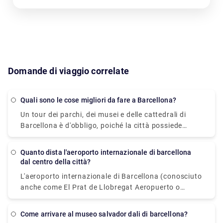
Domande di viaggio correlate
Quali sono le cose migliori da fare a Barcellona?
Un tour dei parchi, dei musei e delle cattedrali di
Barcellona è d'obbligo, poiché la città possiede
alcune delle architetture più singolari e intriganti del
mondo. I tour degli edifici colorati di Antoni Gaudi,
Quanto dista l'aeroporto internazionale di barcellona
come Casa Batlló, La Sagrada Familia e il Parco
dal centro della città?
Güell, inizieranno bene le tue giornate. Mangia un
L'aeroporto internazionale di Barcellona (conosciuto
boccone nel vivace mercato della Boqueria, poi
anche come El Prat de Llobregat Aeropuerto o
sdraiati e rilassati sulla sabbia della spiaggia della
Barcelona Aeroport) si trova a 13 chilometri a sud
Barceloneta con una cerveza (birra) fredda in mano
del centro della città. La solita abbreviazione per un
mentre ammiri il paesaggio mediterraneo. Dopo un
Come arrivare al museo salvador dali di barcellona?
aeroporto di barcellona è (BCN). Si può usare