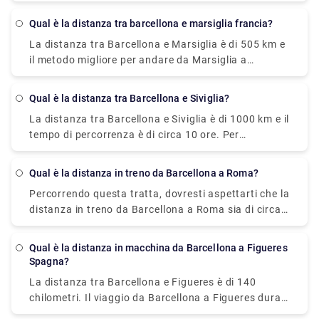
Malaga e Barcellona, invece, è di 999 chilometri (621
miglia).
Qual è la distanza tra barcellona e marsiglia francia?
La distanza tra Barcellona e Marsiglia è di 505 km e
il metodo migliore per andare da Marsiglia a
Barcellona è l'aereo, che impiega 2 ore e 15 minuti e
costa tra 7,0 e 150 sterline.
Qual è la distanza tra Barcellona e Siviglia?
La distanza tra Barcellona e Siviglia è di 1000 km e il
tempo di percorrenza è di circa 10 ore. Per
prenotare un trasferimento privato, colpiscici a
Rydeu oggi!
Qual è la distanza in treno da Barcellona a Roma?
Percorrendo questa tratta, dovresti aspettarti che la
distanza in treno da Barcellona a Roma sia di circa
859 km.
Qual è la distanza in macchina da Barcellona a Figueres
Spagna?
La distanza tra Barcellona e Figueres è di 140
chilometri. Il viaggio da Barcellona a Figueres dura
circa 1h 28min.