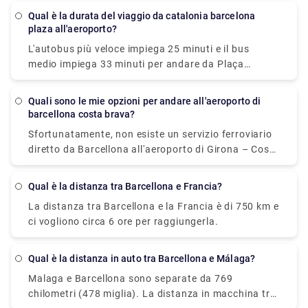
1 ora e 5 minuti è la migliore alternativa; se il costo è
Qual è la durata del viaggio da catalonia barcelona
più importante, un autobus con tariffe a partire da $
plaza all'aeroporto?
20 (€ 17) è l'opzione migliore. Flixbus o Vueling sono
L'autobus più veloce impiega 25 minuti e il bus
due delle compagnie di viaggio più popolari che
medio impiega 33 minuti per andare da Plaça
forniscono questo servizio. Da Marsiglia, i
Catalunya all'Aeroporto Barcelona (BCN). Il servizio
viaggiatori possono prendere un autobus diretto o
di autobus da Plaça Catalunya all'aeroporto di
un aereo per Barcellona.
Quali sono le mie opzioni per andare all'aeroporto di
Barcellona effettua corse più volte al giorno (BCN).
barcellona costa brava?
Nei fine settimana e nei giorni festivi, i tempi di
Sfortunatamente, non esiste un servizio ferroviario
viaggio potrebbero essere più lunghi.
diretto da Barcellona all'aeroporto di Girona – Costa
Brava; quindi, devi prima raggiungere il centro di
Girona e poi prendere un autobus o il trasferimento
Qual è la distanza tra Barcellona e Francia?
all'aeroporto. Di conseguenza, il viaggio potrebbe
La distanza tra Barcellona e la Francia è di 750 km e
richiedere fino a 2 ore, rendendo il treno un mezzo di
ci vogliono circa 6 ore per raggiungerla.
trasporto inadatto.
Qual è la distanza in auto tra Barcellona e Málaga?
Malaga e Barcellona sono separate da 769
chilometri (478 miglia). La distanza in macchina tra