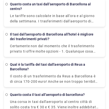
completamente preparato per dormire o rilassarsi
Quanto costa un taxi dall'aeroporto di Barcellona al
comodamente per alcune ore mentre aspetti il tuo
centro?
viaggio.
Le tariffe sono calcolate in base all'ora e al giorno
della settimana. I trasferimenti dall'aeroporto di
Barcellona al centro città costano in media circa
25,00-30,00€. Tuttavia, ti consigliamo di prenotare
Il taxi dall'aeroporto di Barcellona all'hotel è migliore
un trasporto aeroportuale privato poiché ciò offre
dei trasferimenti privati?
numerosi vantaggi, tra cui una rapida prenotazione
Certamente non dal momento che il trasferimento
online, nessun costo nascosto, un'ampia flotta di
privato ti offre molte opzioni - 1. Qualunque cosa
veicoli, autisti esperti di lingua inglese, una varietà
accada, il tuo autista ti aspetterà. 2. Valore:
di metodi di pagamento e molto altro.
approfitta di un servizio di trasferimento di alta
Qual è la tariffa del taxi dall'aeroporto di Reus a
qualità a un costo sorprendentemente ragionevole.
Barcellona?
3. Velocità: il trasferimento privato ti trasporta alla
Il costo di un trasferimento da Reus a Barcellona è
tua posizione velocemente, senza code o ritardi. 4.
di circa 170-200 euro! Anche se non troppo terribile
Porta a porta: il trasferimento privato ti trasporterà
se sei in un gruppo di tre o quattro, e sono
direttamente alla porta dell'hotel per la massima
facilmente accessibili dalla stazione dei taxi
tranquillità. Per ulteriori informazioni sulla
Quanto costa il taxi all'aeroporto di barcellona?
dell'aeroporto.
prenotazione del trasferimento, dai un'occhiata a
Una corsa in taxi dall'aeroporto al centro città di
Rydeu!
solito costa tra € 30 e € 35. Viene inoltre addebitato