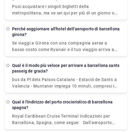
biglietti".
Puoi acquistare i singoli biglietti della
metropolitana, ma se sei qui per più di un giorno o
vuoi fare più di cinque viaggi in metropolitana o
autobus, è consigliato il biglietto T-Casual. Prendi in
Perché soggiornare all'hotel dell'aeroporto di barcellona
considerazione la Barcelona Card se desideri un
girona?
numero illimitato di viaggi con i mezzi pubblici per
Se viaggi a Girona con una compagnia aerea a
tutta la durata della tua vacanza e risparmi sulle
basso costo come Ryanair e il tuo viaggio arriva a
attività. Potrebbe farti risparmiare un sacco di
tarda notte, potresti voler soggiornare in un comodo
tempo e denaro quando acquisti i biglietti.
hotel vicino all'aeroporto di Girona per ricominciare
Qual è il modo più veloce per arrivare a barcellona sants
da capo il giorno successivo. C'è un hotel
passeig de gracia?
nell'aeroporto di Girona che offre alloggi economici
bus da Pl dels Països Catalans - Estació de Sants a
e convenienti. L'hotel si trova a pochi minuti a piedi
Valencia - Muntaner impiega 10 minuti, compresi i
dall'aeroporto di Girona, il che lo rende un bel posto
trasferimenti, e parte ogni 15 minuti. I servizi bus
dove riposare se tutto ciò di cui hai bisogno è un
Tmb da Barcelona Sants Station a Passeig de Gràcia
alloggio pulito ed economico per la notte.
Qual è l'indirizzo del porto crocieristico di barcellona
partono dalla stazione Pl dels Països Catalans -
spagna?
Estació de Sants.
Royal Caribbean Cruise Terminal Indicazioni per
Barcellona, Spagna, come segue: Dall'aeroporto
internazionale El Prat (BCN) al molo (10 miglia,