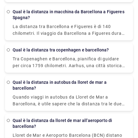
859 km.
Qual è la distanza in macchina da Barcellona a Figueres
Spagna?
La distanza tra Barcellona e Figueres è di 140
chilometri. Il viaggio da Barcellona a Figueres dura
circa 1h 28min.
Qual è la distanza tra copenhagen e barcellona?
Tra Copenaghen e Barcellona, pianifica di guidare
per circa 1759 chilometri. Aarhus, una città storica
sulla costa orientale dello Jutland (penisola
occidentale della Danimarca), è una delle escursioni
Qual è la distanza in autobus da lloret de mar a
di un giorno più popolari da Copenaghen.
barcellona?
Quando viaggi in autobus da Lloret de Mar a
Barcellona, è utile sapere che la distanza tra le due
città è di circa 66 chilometri. Non esitare a visitare il
nostro sito Web - rydeu! - per vivere un'esperienza di
Qual è la distanza da lloret de mar all'aeroporto di
viaggio senza stress con semplicità e comodità di
barcellona?
pick-up e drop con trasporto privato premium.
Lloret de Mar e Aeroporto Barcelona (BCN) distano