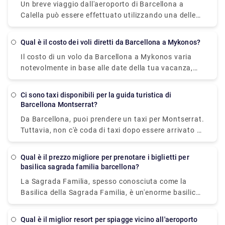
Un breve viaggio dall'aeroporto di Barcellona a
Calella può essere effettuato utilizzando una delle
tre opzioni: treno, autobus o taxi (trasferimento). Se
prendi il treno veloce da Barcellona a Calella, il
Qual è il costo dei voli diretti da Barcellona a Mykonos?
viaggio dura 1 ora e 11 minuti e costa 4,9 EUR. La
Il costo di un volo da Barcellona a Mykonos varia
corsa in autobus dura 1 ora e 10 minuti e costa 9,5
notevolmente in base alle date della tua vacanza,
EUR. Puoi andare da Barcellona a Calella in 50
alla stagionalità e alle festività locali. Il biglietto
minuti in taxi o trasferimento, ma ti costerà almeno
aereo più economico disponibile dall'aeroporto di
EUR 130. Barcellona e Calella sono separate da 72
Ci sono taxi disponibili per la guida turistica di
Barcellona, tuttavia, è di £ 80.
chilometri (o 52 chilometri dal centro di Barcellona).
Barcellona Montserrat?
Da Barcellona, puoi prendere un taxi per Montserrat.
Tuttavia, non c'è coda di taxi dopo essere arrivato a
Montserrat. Devi contattare la società di
trasferimento privata e fare una richiesta per essere
Qual è il prezzo migliore per prenotare i biglietti per
prelevato e riportarti a Barcellona. E mentre sei a
basilica sagrada familia barcellona?
Montserrat, non dimenticare di goderti le viste
La Sagrada Familia, spesso conosciuta come la
panoramiche della Catalogna. Poiché Montserrat è
Basilica della Sagrada Familia, è un'enorme basilica
fuori città e si trova in campagna, offre anche un
minore cattolica romana incompiuta a Barcellona, in
ambiente tranquillo e sereno.
Catalogna, Spagna. È stato creato da Antoni Gaudi
Qual è il miglior resort per spiagge vicino all'aeroporto