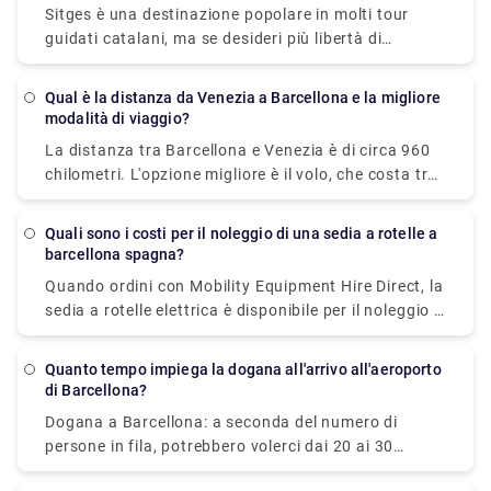
Sitges è una destinazione popolare in molti tour
spostamento dei tuoi effetti personali nell'auto in
guidati catalani, ma se desideri più libertà di
attesa. Sarai sistemato per la tua corsa rimanendo
esplorare e più tempo per apprezzare questa città di
entro il tuo budget e avrai la tranquillità di sapere
mare, potresti fare meglio a guidare, prendere il
che il tuo trasporto è prestabilito e ti aspetterà al
Qual è la distanza da Venezia a Barcellona e la migliore
treno o l'autobus. Il treno è il mezzo più rapido e
modalità di viaggio?
tuo arrivo.
conveniente per raggiungere Sitges da Barcellona,
La distanza tra Barcellona e Venezia è di circa 960
impiegando solo 45 minuti ed evitando il traffico e il
chilometri. L'opzione migliore è il volo, che costa tra
tempo speso a cercare un parcheggio.
€26 e €130 e impiega 4h 41min.
Quali sono i costi per il noleggio di una sedia a rotelle a
barcellona spagna?
Quando ordini con Mobility Equipment Hire Direct, la
sedia a rotelle elettrica è disponibile per il noleggio a
Barcellona, nelle città spagnole, in Spagna e può
essere consegnata direttamente al tuo hotel,
Quanto tempo impiega la dogana all'arrivo all'aeroporto
appartamento o luogo di residenza.
di Barcellona?
Dogana a Barcellona: a seconda del numero di
persone in fila, potrebbero volerci dai 20 ai 30
minuti per superare l'immigrazione. Quindi devi