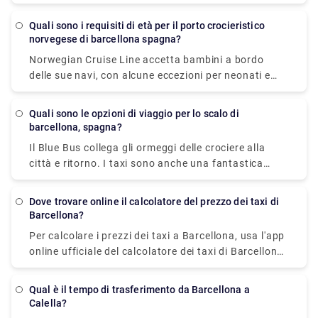
internazionale El Prat (BCN) al molo (10 miglia,
circa 40 minuti): Uscire dall'aeroporto e guidare fino
Quali sono i requisiti di età per il porto crocieristico
alla città di Barcellona. Una volta lì, seguire
norvegese di barcellona spagna?
l'autostrada Ronda Litoral fino all'uscita PUERTO.
Norwegian Cruise Line accetta bambini a bordo
Svoltare a destra e poi seguire le indicazioni che
delle sue navi, con alcune eccezioni per neonati e
dicono PUERTO.
donne in gravidanza. Almeno una persona in ogni
trasferimento deve avere almeno 21 anni, secondo
Quali sono le opzioni di viaggio per lo scalo di
Norwegian. La tua età il giorno della partenza è
barcellona, spagna?
normalmente considerata la tua età per la durata
Il Blue Bus collega gli ormeggi delle crociere alla
del viaggio.
città e ritorno. I taxi sono anche una fantastica
opzione per spostarsi in città. Altrimenti, camminare
è un'ottima scelta, soprattutto nei quartieri antichi
Dove trovare online il calcolatore del prezzo dei taxi di
come Las Ramblas, dove le persone dominano la
Barcellona?
strada. Se vuoi spostarti più lontano, evita di
Per calcolare i prezzi dei taxi a Barcellona, usa l'app
noleggiare un'auto. La metropolitana, gli autobus, i
online ufficiale del calcolatore dei taxi di Barcellona.
treni, le funicolari e le auto di trasferimento hanno
Stima il costo di una corsa in taxi a Barcellona in
una rete eccezionale e i biglietti sono validi su tutti i
condizioni di traffico normali nella regione
modi di trasporto.
Qual è il tempo di trasferimento da Barcellona a
metropolitana utilizzando i prezzi dei taxi di
Calella?
Barcellona attuali.