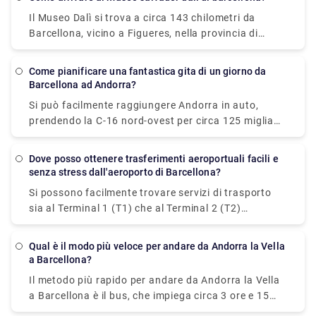
aeroporto di barcellona è (BCN). Si può usare
pisolino, dirigiti verso Las Ramblas o il Quartiere
Il Museo Dalì si trova a circa 143 chilometri da
questa abbreviazione durante la prenotazione.
Gotico per vedere la serata. Se sei un appassionato
Barcellona, vicino a Figueres, nella provincia di
di calcio, devi visitare lo stadio Camp Nou, la casa
Girona. Dopo il Prado, il Museo Dalì è il secondo
dell'FC Barcelona. E se hai bisogno di prenotare una
museo più visitato della Spagna. Ci vogliono circa 2
Come pianificare una fantastica gita di un giorno da
corsa per lo stesso, puoi contattarci come Rydeu.
ore per raggiungere il Museo Dali in auto. E se hai
Barcellona ad Andorra?
bisogno di prenotare una corsa per lo stesso, puoi
Si può facilmente raggiungere Andorra in auto,
contattarci come Rydeu.
prendendo la C-16 nord-ovest per circa 125 miglia
(200 km). Ci vogliono circa 2:45 ore per raggiungere
Andorra da Barcellona. Non dimenticare di fare
Dove posso ottenere trasferimenti aeroportuali facili e
un'escursione in uno dei tre parchi nazionali di
senza stress dall'aeroporto di Barcellona?
Andorra mentre sei lì. Gran parte del territorio del
Si possono facilmente trovare servizi di trasporto
paese è coperto dal Madriu-Perafita-Claror, dalle
sia al Terminal 1 (T1) che al Terminal 2 (T2)
Valls del Comapedrosa e dalla Valle de Sorteny.
seguendo le indicazioni per l'area dei trasporti e dei
Madriu-Perafita-Claror, la più grande, è anche
taxi, che sarà ben visibile in varie lingue e con l'icona
patrimonio mondiale dell'UNESCO. Durante le
Qual è il modo più veloce per andare da Andorra la Vella
di un'auto/autobus, dopo l'arrivo e la partenza
a Barcellona?
escursioni, tieni d'occhio cinghiali, aquile, caprioli e
tramite ritiro bagagli. In Rydeu, ci siamo
avvoltoi barbuti. Per viaggi in auto facili e fluidi, non
Il metodo più rapido per andare da Andorra la Vella
specializzati in trasferimenti aeroportuali privati di
pensarci due volte prima di visitare Rydeu.com!
a Barcellona è il bus, che impiega circa 3 ore e 15
Barcellona con autisti esperti e veicoli di fascia alta.
minuti.