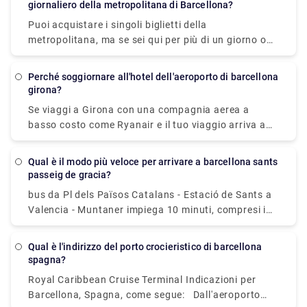
giornaliero della metropolitana di Barcellona?
codice nel tuo spazio personale alla voce "I miei
biglietti".
Puoi acquistare i singoli biglietti della
metropolitana, ma se sei qui per più di un giorno o
vuoi fare più di cinque viaggi in metropolitana o
autobus, è consigliato il biglietto T-Casual. Prendi in
Perché soggiornare all'hotel dell'aeroporto di barcellona
considerazione la Barcelona Card se desideri un
girona?
numero illimitato di viaggi con i mezzi pubblici per
Se viaggi a Girona con una compagnia aerea a
tutta la durata della tua vacanza e risparmi sulle
basso costo come Ryanair e il tuo viaggio arriva a
attività. Potrebbe farti risparmiare un sacco di
tarda notte, potresti voler soggiornare in un comodo
tempo e denaro quando acquisti i biglietti.
hotel vicino all'aeroporto di Girona per ricominciare
Qual è il modo più veloce per arrivare a barcellona sants
da capo il giorno successivo. C'è un hotel
passeig de gracia?
nell'aeroporto di Girona che offre alloggi economici
bus da Pl dels Països Catalans - Estació de Sants a
e convenienti. L'hotel si trova a pochi minuti a piedi
Valencia - Muntaner impiega 10 minuti, compresi i
dall'aeroporto di Girona, il che lo rende un bel posto
trasferimenti, e parte ogni 15 minuti. I servizi bus
dove riposare se tutto ciò di cui hai bisogno è un
Tmb da Barcelona Sants Station a Passeig de Gràcia
alloggio pulito ed economico per la notte.
Qual è l'indirizzo del porto crocieristico di barcellona
partono dalla stazione Pl dels Països Catalans -
spagna?
Estació de Sants.
Royal Caribbean Cruise Terminal Indicazioni per
Barcellona, Spagna, come segue: Dall'aeroporto