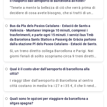
il trasporto dall'aeroporto di Barcellona all'hotel?
altri passeggeri. Per prenotare un taxi privato, dai
mezzo di trasporto più efficiente ed economico.
un'occhiata ai servizi di Rydeu oggi!
"Tenete a mente la bellezza di ciò che verrà prima di
Un'altra opzione possibile è prendere un traghetto
decidere di cosa avete bisogno, che si tratti di un
per veicoli. I traghetti tra Barcellona e Palma
semplice trasferimento in un quartiere che vorreste
impiegano circa 7,5 ore. Puoi anche prendere una
vedere da vicino o di un trasferimento privato per
barca per Alcudia, che si trova sul lato opposto
bus da Pla dels Pasios Catalans - Estació de Sants a
portare l'intera famiglia al parco divertimenti
València - Muntaner impiega 10 minuti, compresi i
dell'isola e dista solo 35 chilometri da Palma (6 ore).
Tibidabo per fare un giro corse classiche." Prenota
trasferimenti, e parte ogni 15 minuti. I servizi bus Tmb
Prima della visita, non dimenticare di dare
una berlina per portare il romanticismo a un livello
da Barcelona Sants Station a Passeig de Gràcia partono
un'occhiata ai gioielli di Maiorca: spiagge, montagne
dalla stazione Pl dels Pasos Catalans - Estació de Sants.
superiore nel parco e labirinto del 18° secolo di
e cultura ."
Laberint d'Horta Park, oppure noleggia un autobus
Sì, un treno diretto collega Barcellona e Parigi. Nei
per esplorare l'enorme Parco Naturale della Serra de
giorni feriali di solito scopriamo circa 9 treni diretti
Collserola. Utilizza i mezzi di trasporto progettati
sulla rotta da Barcellona a Parigi. Nei fine
per aiutarti a rilassarti, sia che siano forniti dal
settimana, i treni viaggiano normalmente con una
Qual è il costo uber dall'aeroporto di barcellona alla
vicino Salles Hotel o da qualcosa con meno
frequenza simile.
città?
restrizioni su come viaggiare. Rydeu ti copre con
I viaggi Uber dall'aeroporto di Barcellona al centro
servizi che vanno da incontri casuali a giri privati
città costano in media tra i 27 e i 35 €, il che li rende
unici adatti per completare una varietà di attività
più economici dei taxi. Tuttavia, anche se risparmi
nella zona.
denaro, non sarà un importo significativo. I nostri
Quali sono le opzioni per viaggiare da barcellona a
autisti multilingue di Rydeu si divertono ad
sitges spagna?
accoglierti al ritiro bagagli e ad assisterti nello