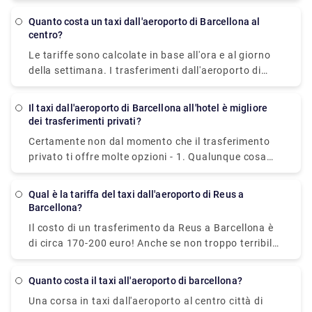
completamente preparato per dormire o rilassarsi
Quanto costa un taxi dall'aeroporto di Barcellona al
comodamente per alcune ore mentre aspetti il tuo
centro?
viaggio.
Le tariffe sono calcolate in base all'ora e al giorno
della settimana. I trasferimenti dall'aeroporto di
Barcellona al centro città costano in media circa
25,00-30,00€. Tuttavia, ti consigliamo di prenotare
Il taxi dall'aeroporto di Barcellona all'hotel è migliore
un trasporto aeroportuale privato poiché ciò offre
dei trasferimenti privati?
numerosi vantaggi, tra cui una rapida prenotazione
Certamente non dal momento che il trasferimento
online, nessun costo nascosto, un'ampia flotta di
privato ti offre molte opzioni - 1. Qualunque cosa
veicoli, autisti esperti di lingua inglese, una varietà
accada, il tuo autista ti aspetterà. 2. Valore:
di metodi di pagamento e molto altro.
approfitta di un servizio di trasferimento di alta
Qual è la tariffa del taxi dall'aeroporto di Reus a
qualità a un costo sorprendentemente ragionevole.
Barcellona?
3. Velocità: il trasferimento privato ti trasporta alla
Il costo di un trasferimento da Reus a Barcellona è
tua posizione velocemente, senza code o ritardi. 4.
di circa 170-200 euro! Anche se non troppo terribile
Porta a porta: il trasferimento privato ti trasporterà
se sei in un gruppo di tre o quattro, e sono
direttamente alla porta dell'hotel per la massima
facilmente accessibili dalla stazione dei taxi
tranquillità. Per ulteriori informazioni sulla
Quanto costa il taxi all'aeroporto di barcellona?
dell'aeroporto.
prenotazione del trasferimento, dai un'occhiata a
Una corsa in taxi dall'aeroporto al centro città di
Rydeu!