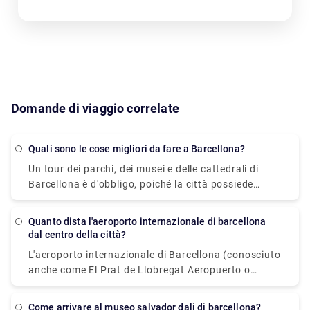
Domande di viaggio correlate
Quali sono le cose migliori da fare a Barcellona?
Un tour dei parchi, dei musei e delle cattedrali di
Barcellona è d'obbligo, poiché la città possiede
alcune delle architetture più singolari e intriganti del
mondo. I tour degli edifici colorati di Antoni Gaudi,
Quanto dista l'aeroporto internazionale di barcellona
come Casa Batlló, La Sagrada Familia e il Parco
dal centro della città?
Güell, inizieranno bene le tue giornate. Mangia un
L'aeroporto internazionale di Barcellona (conosciuto
boccone nel vivace mercato della Boqueria, poi
anche come El Prat de Llobregat Aeropuerto o
sdraiati e rilassati sulla sabbia della spiaggia della
Barcelona Aeroport) si trova a 13 chilometri a sud
Barceloneta con una cerveza (birra) fredda in mano
del centro della città. La solita abbreviazione per un
mentre ammiri il paesaggio mediterraneo. Dopo un
Come arrivare al museo salvador dali di barcellona?