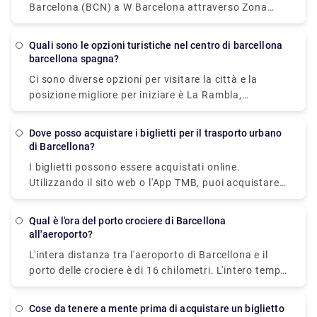
Barcelona (BCN) a W Barcelona attraverso Zona
complessivo con questa tecnica è di circa 45 minuti
Universitària e Drassanes. In alternativa, puoi
e il costo del biglietto è di € 5,90 (tariffa Aerobus) +
prendere un autobus dall'Aeroporto Barcelona
€ 2,20. (tariffa della metropolitana). Gli autobus
Quali sono le opzioni turistiche nel centro di barcellona
(BCN) a W Barcelona via Pl. Catalunya - Fontanella,
barcellona spagna?
partono dall'aeroporto dalle 5:35 fino all'1:00.
Pl Catalunya - Portal de l'angel e Pg Joan de Borbó -
Ci sono diverse opzioni per visitare la città e la
Moll de Catalunya in circa 1h 9min. Operatori
posizione migliore per iniziare è La Rambla,
ferroviari
indipendentemente dal fatto che tu sia interessato
alla storia, all'arte o all'architettura. I turisti si
Dove posso acquistare i biglietti per il trasporto urbano
recano in questa strada per vedere le spettacolari
di Barcellona?
cattedrali e case, nonché le gallerie e i teatri, tutti
I biglietti possono essere acquistati online.
progettati in stile modernista. Altri gioielli da non
Utilizzando il sito web o l'App TMB, puoi acquistare
perdere includono varie strutture strane e
biglietti e abbonamenti in modo semplice e veloce.
sorprendenti di Antoni Gaudi che probabilmente
Quando acquisti un biglietto, ti verrà fornito un
ispireranno, come la Basilica de la Sagrada Familia e
Qual è l'ora del porto crociere di Barcellona
codice di ritiro sul sito Web o sulla pagina
all'aeroporto?
La Pedrera, che ospita anche un museo dedicato al
dell'applicazione, nonché via e-mail.
lavoro dell'architetto.
L'intera distanza tra l'aeroporto di Barcellona e il
Successivamente devi recarti presso una macchina
porto delle crociere è di 16 chilometri. L'intero tempo
distributrice della rete metropolitana e inserire il
di percorrenza con un'auto è generalmente di circa
codice per stampare e ritirare il biglietto. Se non hai
15 minuti.
ancora ritirato il tuo biglietto, puoi cercare questo
Cose da tenere a mente prima di acquistare un biglietto