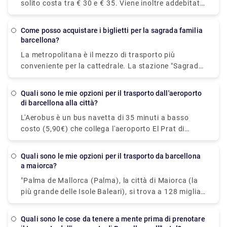
solito costa tra € 30 e € 35. Viene inoltre addebitato
un prezzo di € 1 per bagaglio stivato nel bagagliaio,
oltre a un servizio di € 3,10. I taxi dall'aeroporto
Come posso acquistare i biglietti per la sagrada familia
BCN costano un minimo di € 20. Il costo di un taxi
barcellona?
dall'aeroporto al centro città è stimato tra i 30 ei 39
La metropolitana è il mezzo di trasporto più
€.
conveniente per la cattedrale. La stazione "Sagrada
Familia" si trova su entrambe le linee della
metropolitana 2 e 5. All'uscita da questa stazione,
Quali sono le mie opzioni per il trasporto dall'aeroporto
arriverai alla facciata della passione del tempio
di barcellona alla città?
sacro. Sia l'ingresso che la biglietteria sono su
L'Aerobus è un bus navetta di 35 minuti a basso
questo lato.
costo (5,90€) che collega l'aeroporto El Prat di
Barcellona (Terminal 1 e 2) con il centro città (Place
de Catalunya). Il percorso prevede tre fermate: Pla
quali sono le mie opzioni per il trasporto da barcellona
Espanya, Gran Via-Urgell e Pl Universitat, tutte
a maiorca?
convenientemente situate nel cuore di Barcellona.
"Palma de Mallorca (Palma), la città di Maiorca (la
Puoi anche noleggiare una navetta privata per
più grande delle Isole Baleari), si trova a 128 miglia
spostarti. Se viaggi in gruppo, questa potrebbe
da Barcellona, la capitale della provincia spagnola
essere l'alternativa più conveniente perché puoi
della Catalogna (206 km). I voli diretti, che
viaggiare insieme senza dover avere a che fare con
Quali sono le cose da tenere a mente prima di prenotare
impiegano meno di un'ora, sono di di gran lunga il