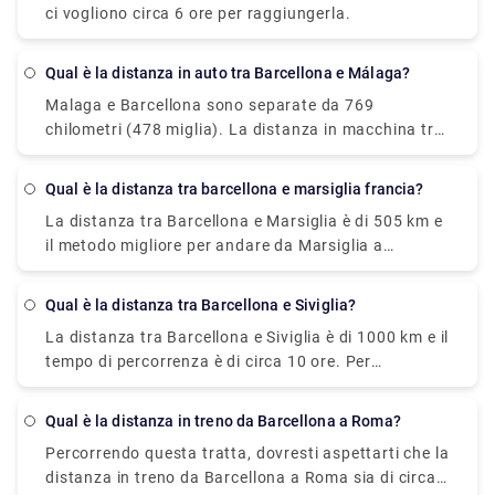
ci vogliono circa 6 ore per raggiungerla.
trasporto inadatto.
Qual è la distanza in auto tra Barcellona e Málaga?
Malaga e Barcellona sono separate da 769
chilometri (478 miglia). La distanza in macchina tra
Malaga e Barcellona, invece, è di 999 chilometri (621
miglia).
Qual è la distanza tra barcellona e marsiglia francia?
La distanza tra Barcellona e Marsiglia è di 505 km e
il metodo migliore per andare da Marsiglia a
Barcellona è l'aereo, che impiega 2 ore e 15 minuti e
costa tra 7,0 e 150 sterline.
Qual è la distanza tra Barcellona e Siviglia?
La distanza tra Barcellona e Siviglia è di 1000 km e il
tempo di percorrenza è di circa 10 ore. Per
prenotare un trasferimento privato, colpiscici a
Rydeu oggi!
Qual è la distanza in treno da Barcellona a Roma?
Percorrendo questa tratta, dovresti aspettarti che la
distanza in treno da Barcellona a Roma sia di circa