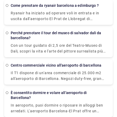
compagnie di crociera consigliano questo come il
completamente immersiva, combina una visita a
Come prenotare da ryanair barcelona a edimburgo ?
metodo più conveniente per raggiungere e
uno o tutti gli altri siti menzionati di seguito.
Ryanair ha iniziato ad operare voli in entrata e in
dall'aeroporto alla tua nave. Per prenotare un
uscita dall'aeroporto El Prat de Llobregat di
trasferimento per un viaggio facile e confortevole,
Barcellona, il principale aeroporto della città. Ryan
visita Rydeu oggi!
Air, invece, parte dal Terminal 2 di Barcellona.
Perché prenotare il tour del museo di salvador dali da
barcellona?
Con un tour guidato di 2,5 ore del Teatro-Museo di
Dali, scopri la vita e l'arte del pittore surrealista più
famoso della Spagna, Salvador Dali. Mentre una
guida locale istruita spiega il significato dei suoi
centro commerciale vicino all'aeroporto di barcellona
dipinti sulle pareti del museo nella città natale
Il T1 dispone di un'area commerciale di 25.000 m2
dell'artista, Figueres, potresti ammirarli. Esplora le
all'aeroporto di Barcellona. Negozi duty-free, grandi
1.500 opere d'arte in mostra al teatro e al museo,
catene di ristoranti, fast-food, negozi di moda e
che onora l'opera di Dal sin dalla sua apertura nel
accessori di lusso e persino strutture termali e
1974. Il museo, costruito sulle rovine dell'antico
È consentito dormire e volare all'aeroporto di
benessere sono disponibili per aiutarti a rilassarti
teatro municipale di Figueres, è considerato una
Barcellona?
mentre aspetti.
delle ultime grandi opere di Dal dell'arte.
In aeroporto, puoi dormire o riposare in alloggi ben
arredati. L'aeroporto Barcelona-El Prat offre un
servizio in camera attraente e moderno per ore,