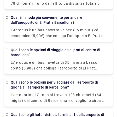
78 chilometri l'uno dall'altro. La distanza totale
percorsa è di 90,4 chilometri. Prenotare una navetta
o un trasferimento da Lloret de Mar all'aeroporto di
Qual è il modo più conveniente per andare
Barcellona è un'ottima idea. È particolarmente
dall'aeroporto di El Prat a Barcellona?
popolare tra i viaggiatori che hanno voli notturni. Il
L'Aerobus è un bus navetta veloce (35 minuti) ed
trasferimento dall'aeroporto di Barcellona dura
economico (5,90€) che collega l'aeroporto El Prat di
circa un'ora e costa 158 EUR. Puoi prenotare
Barcellona (Terminal 1 e 2) e il centro città (Place de
trasferimenti privati per un servizio facile e
Catalunya). Il percorso comprende tre fermate nei
rilassante! Dai un'occhiata a Rydeu ora!
Quali sono le opzioni di viaggio da el prat al centro di
luoghi più importanti di Barcellona: Pl Espanya,
barcellona?
Gran Via-Urgell e Pl Universitat. L'Aerobus effettua
L'Aerobus è un bus navetta di 35 minuti a basso
servizio continuo tutto l'anno, con partenze ogni 5
costo (5,90€) che collega l'aeroporto di El Prat
minuti. Tieni presente che esistono due diversi tipi di
(Terminal 1 e 2) e il centro di Barcellona (Place de
Aerobus: A1 e A2. Il primo si trova all'inizio del
Catalunya). Sul percorso sono incluse tre stazioni
Terminal 1 mentre il secondo si trova all'inizio del
Quali sono le opzioni per viaggiare dall'aeroporto di
principali di Barcellona: Pl Espanya, Gran Via-Urgell
girona all'aeroporto di barcellona?
Terminal 2. Questa è una distinzione importante da
e Pl Universitat. L'Aerobus è disponibile tutto l'anno,
ricordare, soprattutto al ritorno, perché solo questo
L'aeroporto di Girona si trova a 103 chilometri (64
con un intervallo di 5 minuti tra le partenze. Vale la
numero (A1 o A2) separa le due navette al contrario
miglia) dal centro di Barcellona e ci vogliono circa 1
pena notare che esistono due diversi tipi di Aerobus:
percorso.
ora e 30 minuti per arrivarci. Di conseguenza,
A1 e A2. Il primo è all'inizio del Terminal 1, mentre il
mentre si sceglie se volare o meno all'aeroporto di
secondo è all'inizio del Terminal 2. Questa è una
Quali sono gli hotel vicino a terminal 1 dell'aeroporto di