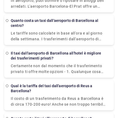
In aeroporto, puoi dormire o riposare in alloggi ben
arredati. L'aeroporto Barcelona-El Prat offre un
servizio in camera attraente e moderno per ore,
completamente preparato per dormire o rilassarsi
Quanto costa un taxi dall'aeroporto di Barcellona al
comodamente per alcune ore mentre aspetti il tuo
centro?
viaggio.
Le tariffe sono calcolate in base all'ora e al giorno
della settimana. I trasferimenti dall'aeroporto di
Barcellona al centro città costano in media circa
25,00-30,00€. Tuttavia, ti consigliamo di prenotare
Il taxi dall'aeroporto di Barcellona all'hotel è migliore
un trasporto aeroportuale privato poiché ciò offre
dei trasferimenti privati?
numerosi vantaggi, tra cui una rapida prenotazione
Certamente non dal momento che il trasferimento
online, nessun costo nascosto, un'ampia flotta di
privato ti offre molte opzioni - 1. Qualunque cosa
veicoli, autisti esperti di lingua inglese, una varietà
accada, il tuo autista ti aspetterà. 2. Valore:
di metodi di pagamento e molto altro.
approfitta di un servizio di trasferimento di alta
Qual è la tariffa del taxi dall'aeroporto di Reus a
qualità a un costo sorprendentemente ragionevole.
Barcellona?
3. Velocità: il trasferimento privato ti trasporta alla
Il costo di un trasferimento da Reus a Barcellona è
tua posizione velocemente, senza code o ritardi. 4.
di circa 170-200 euro! Anche se non troppo terribile
Porta a porta: il trasferimento privato ti trasporterà
se sei in un gruppo di tre o quattro, e sono
direttamente alla porta dell'hotel per la massima
facilmente accessibili dalla stazione dei taxi