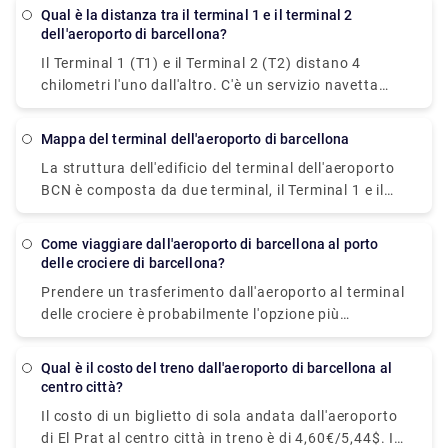
negozi di alta moda e accessori e persino strutture
solare in cui è stato acquistato. Un'altra opzione è
Qual è la distanza tra il terminal 1 e il terminal 2
private uniche, ideali per completare numerose
termali e benessere dove puoi rilassarti mentre
dell'aeroporto di barcellona?
acquistare l'Hola Barcelona Travel Pass, che ti
attività in un giorno.
aspetti.
consente di utilizzare i trasporti pubblici prepagati
Il Terminal 1 (T1) e il Terminal 2 (T2) distano 4
durante il tuo soggiorno a Barcellona.
chilometri l'uno dall'altro. C'è un servizio navetta
gratuito che collega i terminal. È verde e viene
eseguito ogni 6-7 minuti, 24 ore al giorno, e il ciclo
mappa del terminal dell'aeroporto di barcellona
richiede circa 10-15 minuti per essere completato.
La struttura dell'edificio del terminal dell'aeroporto
BCN è composta da due terminal, il Terminal 1 e il
Terminal 2. Entrambi sono sezioni di terminal
indipendenti collegate da un bus navetta. Il Terminal
Come viaggiare dall'aeroporto di barcellona al porto
1 dell'aeroporto BCN ha tre piani e ospita sia
delle crociere di barcellona?
aeromobili non Schengen che Schengen. Il piano
Prendere un trasferimento dall'aeroporto al terminal
Arrivi si trova al piano terra e ospita i banchi check-
delle crociere è probabilmente l'opzione più
in e i caroselli ritiro bagagli. Ci sono varie alternative
conveniente. La corsa dall'aeroporto al molo dura
di trasporto via terra disponibili all'esterno. Il
circa 30 minuti e costa tra i 39 € (la tariffa finale è
Terminal 2 ha due piani ed è stato l'ultimo terminal
Qual è il costo del treno dall'aeroporto di barcellona al
fissata). Ci sono parcheggi dei taxi sia nei terminal
centro città?
dell'aeroporto BCN sin dal suo inizio. È responsabile
del porto crociere che nei terminal dell'aeroporto, il
dei voli regionali. I banchi check-in del Terminal 2B e
Il costo di un biglietto di sola andata dall'aeroporto
che lo rende semplice e conveniente.
del Terminal 2C si trovano al piano terra. All'esterno,
di El Prat al centro città in treno è di 4,60€/5,44$. Il