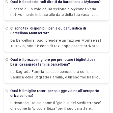
Qual è il costo dei voli diretti da Barcellona a Mykonos?
viaggio dura 1 ora e 11 minuti e costa 4,9 EUR. La
Il costo di un volo da Barcellona a Mykonos varia
corsa in autobus dura 1 ora e 10 minuti e costa 9,5
notevolmente in base alle date della tua vacanza,
EUR. Puoi andare da Barcellona a Calella in 50
alla stagionalità e alle festività locali. Il biglietto
minuti in taxi o trasferimento, ma ti costerà almeno
aereo più economico disponibile dall'aeroporto di
EUR 130. Barcellona e Calella sono separate da 72
Ci sono taxi disponibili per la guida turistica di
Barcellona, tuttavia, è di £ 80.
chilometri (o 52 chilometri dal centro di Barcellona).
Barcellona Montserrat?
Da Barcellona, puoi prendere un taxi per Montserrat.
Tuttavia, non c'è coda di taxi dopo essere arrivato a
Montserrat. Devi contattare la società di
trasferimento privata e fare una richiesta per essere
Qual è il prezzo migliore per prenotare i biglietti per
prelevato e riportarti a Barcellona. E mentre sei a
basilica sagrada familia barcellona?
Montserrat, non dimenticare di goderti le viste
La Sagrada Familia, spesso conosciuta come la
panoramiche della Catalogna. Poiché Montserrat è
Basilica della Sagrada Familia, è un'enorme basilica
fuori città e si trova in campagna, offre anche un
minore cattolica romana incompiuta a Barcellona, in
ambiente tranquillo e sereno.
Catalogna, Spagna. È stato creato da Antoni Gaudi
Qual è il miglior resort per spiagge vicino all'aeroporto
(1852–1926), un importante architetto
di barcellona?
spagnolo/catalano, ed è ora patrimonio mondiale
È riconosciuto sia come il "gioiello del Mediterraneo"
dell'UNESCO. Fu costruito nel 1882 ed è un buon
che come la "piccola Ibiza" per il suo carattere
esempio di architettura Art Nouveau. Il biglietto