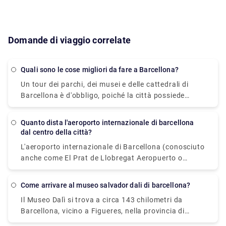
Domande di viaggio correlate
Quali sono le cose migliori da fare a Barcellona?
Un tour dei parchi, dei musei e delle cattedrali di
Barcellona è d'obbligo, poiché la città possiede
alcune delle architetture più singolari e intriganti del
mondo. I tour degli edifici colorati di Antoni Gaudi,
Quanto dista l'aeroporto internazionale di barcellona
come Casa Batlló, La Sagrada Familia e il Parco
dal centro della città?
Güell, inizieranno bene le tue giornate. Mangia un
L'aeroporto internazionale di Barcellona (conosciuto
boccone nel vivace mercato della Boqueria, poi
anche come El Prat de Llobregat Aeropuerto o
sdraiati e rilassati sulla sabbia della spiaggia della
Barcelona Aeroport) si trova a 13 chilometri a sud
Barceloneta con una cerveza (birra) fredda in mano
del centro della città. La solita abbreviazione per un
mentre ammiri il paesaggio mediterraneo. Dopo un
Come arrivare al museo salvador dali di barcellona?
aeroporto di barcellona è (BCN). Si può usare
pisolino, dirigiti verso Las Ramblas o il Quartiere
Il Museo Dalì si trova a circa 143 chilometri da
questa abbreviazione durante la prenotazione.
Gotico per vedere la serata. Se sei un appassionato
Barcellona, vicino a Figueres, nella provincia di
di calcio, devi visitare lo stadio Camp Nou, la casa
Girona. Dopo il Prado, il Museo Dalì è il secondo