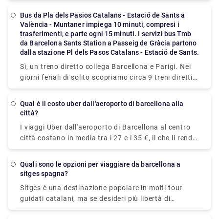
impiegano circa 7,5 ore. Puoi anche prendere una
vedere da vicino o di un trasferimento privato per
barca per Alcudia, che si trova sul lato opposto
bus da Pla dels Pasios Catalans - Estació de Sants a
portare l'intera famiglia al parco divertimenti
València - Muntaner impiega 10 minuti, compresi i
dell'isola e dista solo 35 chilometri da Palma (6 ore).
Tibidabo per fare un giro corse classiche." Prenota
trasferimenti, e parte ogni 15 minuti. I servizi bus Tmb
Prima della visita, non dimenticare di dare
una berlina per portare il romanticismo a un livello
da Barcelona Sants Station a Passeig de Gràcia partono
un'occhiata ai gioielli di Maiorca: spiagge, montagne
dalla stazione Pl dels Pasos Catalans - Estació de Sants.
superiore nel parco e labirinto del 18° secolo di
e cultura ."
Laberint d'Horta Park, oppure noleggia un autobus
Sì, un treno diretto collega Barcellona e Parigi. Nei
per esplorare l'enorme Parco Naturale della Serra de
giorni feriali di solito scopriamo circa 9 treni diretti
Collserola. Utilizza i mezzi di trasporto progettati
sulla rotta da Barcellona a Parigi. Nei fine
per aiutarti a rilassarti, sia che siano forniti dal
settimana, i treni viaggiano normalmente con una
Qual è il costo uber dall'aeroporto di barcellona alla
vicino Salles Hotel o da qualcosa con meno
frequenza simile.
città?
restrizioni su come viaggiare. Rydeu ti copre con
I viaggi Uber dall'aeroporto di Barcellona al centro
servizi che vanno da incontri casuali a giri privati
città costano in media tra i 27 e i 35 €, il che li rende
unici adatti per completare una varietà di attività
più economici dei taxi. Tuttavia, anche se risparmi
nella zona.
denaro, non sarà un importo significativo. I nostri
Quali sono le opzioni per viaggiare da barcellona a
autisti multilingue di Rydeu si divertono ad
sitges spagna?
accoglierti al ritiro bagagli e ad assisterti nello
Sitges è una destinazione popolare in molti tour
spostamento dei tuoi effetti personali nell'auto in
guidati catalani, ma se desideri più libertà di
attesa. Sarai sistemato per la tua corsa rimanendo
esplorare e più tempo per apprezzare questa città di
entro il tuo budget e avrai la tranquillità di sapere