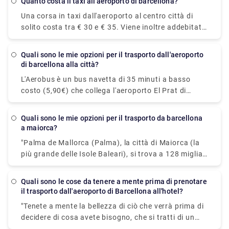
tranquillità. Per ulteriori informazioni sulla
Quanto costa il taxi all'aeroporto di barcellona?
dell'aeroporto.
prenotazione del trasferimento, dai un'occhiata a
Una corsa in taxi dall'aeroporto al centro città di
Rydeu!
solito costa tra € 30 e € 35. Viene inoltre addebitato
un prezzo di € 1 per bagaglio stivato nel bagagliaio,
oltre a un servizio di € 3,10. I taxi dall'aeroporto
Quali sono le mie opzioni per il trasporto dall'aeroporto
BCN costano un minimo di € 20. Il costo di un taxi
di barcellona alla città?
dall'aeroporto al centro città è stimato tra i 30 ei 39
L'Aerobus è un bus navetta di 35 minuti a basso
€.
costo (5,90€) che collega l'aeroporto El Prat di
Barcellona (Terminal 1 e 2) con il centro città (Place
de Catalunya). Il percorso prevede tre fermate: Pla
quali sono le mie opzioni per il trasporto da barcellona
Espanya, Gran Via-Urgell e Pl Universitat, tutte
a maiorca?
convenientemente situate nel cuore di Barcellona.
"Palma de Mallorca (Palma), la città di Maiorca (la
Puoi anche noleggiare una navetta privata per
più grande delle Isole Baleari), si trova a 128 miglia
spostarti. Se viaggi in gruppo, questa potrebbe
da Barcellona, la capitale della provincia spagnola
essere l'alternativa più conveniente perché puoi
della Catalogna (206 km). I voli diretti, che
viaggiare insieme senza dover avere a che fare con
Quali sono le cose da tenere a mente prima di prenotare
impiegano meno di un'ora, sono di di gran lunga il
il trasporto dall'aeroporto di Barcellona all'hotel?
altri passeggeri. Per prenotare un taxi privato, dai
mezzo di trasporto più efficiente ed economico.
un'occhiata ai servizi di Rydeu oggi!
"Tenete a mente la bellezza di ciò che verrà prima di
Un'altra opzione possibile è prendere un traghetto
decidere di cosa avete bisogno, che si tratti di un
per veicoli. I traghetti tra Barcellona e Palma
semplice trasferimento in un quartiere che vorreste