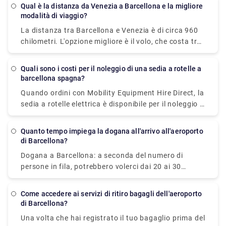
mare, potresti fare meglio a guidare, prendere il
che il tuo trasporto è prestabilito e ti aspetterà al
Qual è la distanza da Venezia a Barcellona e la migliore
treno o l'autobus. Il treno è il mezzo più rapido e
modalità di viaggio?
tuo arrivo.
conveniente per raggiungere Sitges da Barcellona,
La distanza tra Barcellona e Venezia è di circa 960
impiegando solo 45 minuti ed evitando il traffico e il
chilometri. L'opzione migliore è il volo, che costa tra
tempo speso a cercare un parcheggio.
€26 e €130 e impiega 4h 41min.
Quali sono i costi per il noleggio di una sedia a rotelle a
barcellona spagna?
Quando ordini con Mobility Equipment Hire Direct, la
sedia a rotelle elettrica è disponibile per il noleggio a
Barcellona, nelle città spagnole, in Spagna e può
essere consegnata direttamente al tuo hotel,
Quanto tempo impiega la dogana all'arrivo all'aeroporto
appartamento o luogo di residenza.
di Barcellona?
Dogana a Barcellona: a seconda del numero di
persone in fila, potrebbero volerci dai 20 ai 30
minuti per superare l'immigrazione. Quindi devi
prendere i bagagli, che potrebbero richiedere altri 20
Come accedere ai servizi di ritiro bagagli dell'aeroporto
minuti. Poi vai alla dogana per chi non ha niente da
di Barcellona?
dichiarare, che dura solo 5 minuti.
Una volta che hai registrato il tuo bagaglio prima del