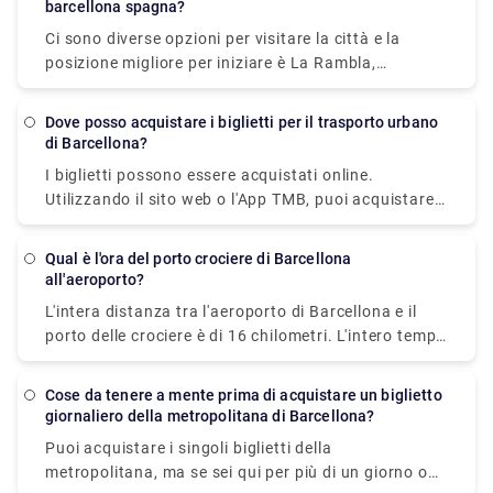
barcellona spagna?
partono dall'aeroporto dalle 5:35 fino all'1:00.
Pl Catalunya - Portal de l'angel e Pg Joan de Borbó -
Ci sono diverse opzioni per visitare la città e la
Moll de Catalunya in circa 1h 9min. Operatori
posizione migliore per iniziare è La Rambla,
ferroviari
indipendentemente dal fatto che tu sia interessato
alla storia, all'arte o all'architettura. I turisti si
Dove posso acquistare i biglietti per il trasporto urbano
recano in questa strada per vedere le spettacolari
di Barcellona?
cattedrali e case, nonché le gallerie e i teatri, tutti
I biglietti possono essere acquistati online.
progettati in stile modernista. Altri gioielli da non
Utilizzando il sito web o l'App TMB, puoi acquistare
perdere includono varie strutture strane e
biglietti e abbonamenti in modo semplice e veloce.
sorprendenti di Antoni Gaudi che probabilmente
Quando acquisti un biglietto, ti verrà fornito un
ispireranno, come la Basilica de la Sagrada Familia e
Qual è l'ora del porto crociere di Barcellona
codice di ritiro sul sito Web o sulla pagina
all'aeroporto?
La Pedrera, che ospita anche un museo dedicato al
dell'applicazione, nonché via e-mail.
lavoro dell'architetto.
L'intera distanza tra l'aeroporto di Barcellona e il
Successivamente devi recarti presso una macchina
porto delle crociere è di 16 chilometri. L'intero tempo
distributrice della rete metropolitana e inserire il
di percorrenza con un'auto è generalmente di circa
codice per stampare e ritirare il biglietto. Se non hai
15 minuti.
ancora ritirato il tuo biglietto, puoi cercare questo
Cose da tenere a mente prima di acquistare un biglietto
giornaliero della metropolitana di Barcellona?
codice nel tuo spazio personale alla voce "I miei
biglietti".
Puoi acquistare i singoli biglietti della
metropolitana, ma se sei qui per più di un giorno o