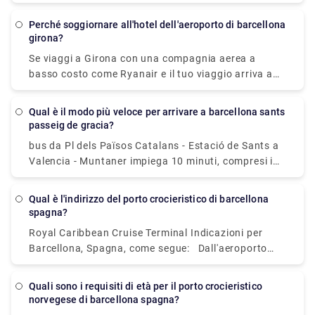
vuoi fare più di cinque viaggi in metropolitana o
autobus, è consigliato il biglietto T-Casual. Prendi in
Perché soggiornare all'hotel dell'aeroporto di barcellona
considerazione la Barcelona Card se desideri un
girona?
numero illimitato di viaggi con i mezzi pubblici per
Se viaggi a Girona con una compagnia aerea a
tutta la durata della tua vacanza e risparmi sulle
basso costo come Ryanair e il tuo viaggio arriva a
attività. Potrebbe farti risparmiare un sacco di
tarda notte, potresti voler soggiornare in un comodo
tempo e denaro quando acquisti i biglietti.
hotel vicino all'aeroporto di Girona per ricominciare
Qual è il modo più veloce per arrivare a barcellona sants
da capo il giorno successivo. C'è un hotel
passeig de gracia?
nell'aeroporto di Girona che offre alloggi economici
bus da Pl dels Països Catalans - Estació de Sants a
e convenienti. L'hotel si trova a pochi minuti a piedi
Valencia - Muntaner impiega 10 minuti, compresi i
dall'aeroporto di Girona, il che lo rende un bel posto
trasferimenti, e parte ogni 15 minuti. I servizi bus
dove riposare se tutto ciò di cui hai bisogno è un
Tmb da Barcelona Sants Station a Passeig de Gràcia
alloggio pulito ed economico per la notte.
Qual è l'indirizzo del porto crocieristico di barcellona
partono dalla stazione Pl dels Països Catalans -
spagna?
Estació de Sants.
Royal Caribbean Cruise Terminal Indicazioni per
Barcellona, Spagna, come segue: Dall'aeroporto
internazionale El Prat (BCN) al molo (10 miglia,
circa 40 minuti): Uscire dall'aeroporto e guidare fino
Quali sono i requisiti di età per il porto crocieristico
alla città di Barcellona. Una volta lì, seguire
norvegese di barcellona spagna?
l'autostrada Ronda Litoral fino all'uscita PUERTO.