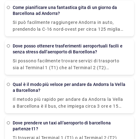
dell'FC Barcelona. E se hai bisogno di prenotare una
museo più visitato della Spagna. Ci vogliono circa 2
Come pianificare una fantastica gita di un giorno da
corsa per lo stesso, puoi contattarci come Rydeu.
ore per raggiungere il Museo Dali in auto. E se hai
Barcellona ad Andorra?
bisogno di prenotare una corsa per lo stesso, puoi
Si può facilmente raggiungere Andorra in auto,
contattarci come Rydeu.
prendendo la C-16 nord-ovest per circa 125 miglia
(200 km). Ci vogliono circa 2:45 ore per raggiungere
Andorra da Barcellona. Non dimenticare di fare
Dove posso ottenere trasferimenti aeroportuali facili e
un'escursione in uno dei tre parchi nazionali di
senza stress dall'aeroporto di Barcellona?
Andorra mentre sei lì. Gran parte del territorio del
Si possono facilmente trovare servizi di trasporto
paese è coperto dal Madriu-Perafita-Claror, dalle
sia al Terminal 1 (T1) che al Terminal 2 (T2)
Valls del Comapedrosa e dalla Valle de Sorteny.
seguendo le indicazioni per l'area dei trasporti e dei
Madriu-Perafita-Claror, la più grande, è anche
taxi, che sarà ben visibile in varie lingue e con l'icona
patrimonio mondiale dell'UNESCO. Durante le
Qual è il modo più veloce per andare da Andorra la Vella
di un'auto/autobus, dopo l'arrivo e la partenza
a Barcellona?
escursioni, tieni d'occhio cinghiali, aquile, caprioli e
tramite ritiro bagagli. In Rydeu, ci siamo
avvoltoi barbuti. Per viaggi in auto facili e fluidi, non
Il metodo più rapido per andare da Andorra la Vella
specializzati in trasferimenti aeroportuali privati di
pensarci due volte prima di visitare Rydeu.com!
a Barcellona è il bus, che impiega circa 3 ore e 15
Barcellona con autisti esperti e veicoli di fascia alta.
minuti.
Evita le lunghe code di taxi in aeroporto prenotando
il tuo trasferimento a Barcellona utilizzando il
Dove prendere un taxi all'aeroporto di barcellona
partenze t1?
nostro sistema di prenotazione semplice e facile da
usare. Il tuo autista ti accoglierà al punto di
Ti troverai al Terminal 1 (T1) o al Terminal 2 (T2)