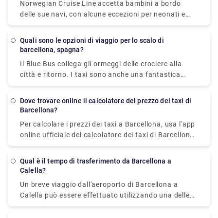
Norwegian Cruise Line accetta bambini a bordo
Svoltare a destra e poi seguire le indicazioni che
delle sue navi, con alcune eccezioni per neonati e
dicono PUERTO.
donne in gravidanza. Almeno una persona in ogni
trasferimento deve avere almeno 21 anni, secondo
Quali sono le opzioni di viaggio per lo scalo di
Norwegian. La tua età il giorno della partenza è
barcellona, spagna?
normalmente considerata la tua età per la durata
Il Blue Bus collega gli ormeggi delle crociere alla
del viaggio.
città e ritorno. I taxi sono anche una fantastica
opzione per spostarsi in città. Altrimenti, camminare
è un'ottima scelta, soprattutto nei quartieri antichi
Dove trovare online il calcolatore del prezzo dei taxi di
come Las Ramblas, dove le persone dominano la
Barcellona?
strada. Se vuoi spostarti più lontano, evita di
Per calcolare i prezzi dei taxi a Barcellona, usa l'app
noleggiare un'auto. La metropolitana, gli autobus, i
online ufficiale del calcolatore dei taxi di Barcellona.
treni, le funicolari e le auto di trasferimento hanno
Stima il costo di una corsa in taxi a Barcellona in
una rete eccezionale e i biglietti sono validi su tutti i
condizioni di traffico normali nella regione
modi di trasporto.
Qual è il tempo di trasferimento da Barcellona a
metropolitana utilizzando i prezzi dei taxi di
Calella?
Barcellona attuali.
Un breve viaggio dall'aeroporto di Barcellona a
Calella può essere effettuato utilizzando una delle
tre opzioni: treno, autobus o taxi (trasferimento). Se
prendi il treno veloce da Barcellona a Calella, il