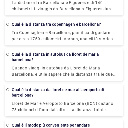
La distanza tra Barcellona e Figueres è di 140
chilometri. Il viaggio da Barcellona a Figueres dura
circa 1h 28min.
Qual è la distanza tra copenhagen e barcellona?
Tra Copenaghen e Barcellona, pianifica di guidare
per circa 1759 chilometri. Aarhus, una città storica
sulla costa orientale dello Jutland (penisola
occidentale della Danimarca), è una delle escursioni
Qual è la distanza in autobus da lloret de mar a
di un giorno più popolari da Copenaghen.
barcellona?
Quando viaggi in autobus da Lloret de Mar a
Barcellona, è utile sapere che la distanza tra le due
città è di circa 66 chilometri. Non esitare a visitare il
nostro sito Web - rydeu! - per vivere un'esperienza di
Qual è la distanza da lloret de mar all'aeroporto di
viaggio senza stress con semplicità e comodità di
barcellona?
pick-up e drop con trasporto privato premium.
Lloret de Mar e Aeroporto Barcelona (BCN) distano
78 chilometri l'uno dall'altro. La distanza totale
percorsa è di 90,4 chilometri. Prenotare una navetta
o un trasferimento da Lloret de Mar all'aeroporto di
Qual è il modo più conveniente per andare