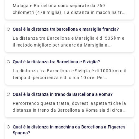
Malaga e Barcellona sono separate da 769
chilometri (478 miglia). La distanza in macchina tra
Malaga e Barcellona, invece, è di 999 chilometri (621
miglia).
Qual è la distanza tra barcellona e marsiglia francia?
La distanza tra Barcellona e Marsiglia è di 505 km e
il metodo migliore per andare da Marsiglia a
Barcellona è l'aereo, che impiega 2 ore e 15 minuti e
costa tra 7,0 e 150 sterline.
Qual è la distanza tra Barcellona e Siviglia?
La distanza tra Barcellona e Siviglia è di 1000 km e il
tempo di percorrenza è di circa 10 ore. Per
prenotare un trasferimento privato, colpiscici a
Rydeu oggi!
Qual è la distanza in treno da Barcellona a Roma?
Percorrendo questa tratta, dovresti aspettarti che la
distanza in treno da Barcellona a Roma sia di circa
859 km.
Qual è la distanza in macchina da Barcellona a Figueres
Spagna?