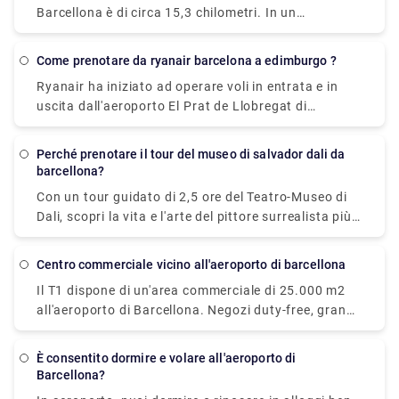
circonda e ti godrai alcune ore fantastiche visitando
prima del viaggio.
Barcellona è di circa 15,3 chilometri. In un
questo rifugio con la nostra guida turistica esperta
trasferimento, ci vorranno circa venti minuti. Molte
e il tuo tempo libero. Per un'esperienza
compagnie di crociera consigliano questo come il
completamente immersiva, combina una visita a
Come prenotare da ryanair barcelona a edimburgo ?
metodo più conveniente per raggiungere e
uno o tutti gli altri siti menzionati di seguito.
Ryanair ha iniziato ad operare voli in entrata e in
dall'aeroporto alla tua nave. Per prenotare un
uscita dall'aeroporto El Prat de Llobregat di
trasferimento per un viaggio facile e confortevole,
Barcellona, il principale aeroporto della città. Ryan
visita Rydeu oggi!
Air, invece, parte dal Terminal 2 di Barcellona.
Perché prenotare il tour del museo di salvador dali da
barcellona?
Con un tour guidato di 2,5 ore del Teatro-Museo di
Dali, scopri la vita e l'arte del pittore surrealista più
famoso della Spagna, Salvador Dali. Mentre una
guida locale istruita spiega il significato dei suoi
centro commerciale vicino all'aeroporto di barcellona
dipinti sulle pareti del museo nella città natale
Il T1 dispone di un'area commerciale di 25.000 m2
dell'artista, Figueres, potresti ammirarli. Esplora le
all'aeroporto di Barcellona. Negozi duty-free, grandi
1.500 opere d'arte in mostra al teatro e al museo,
catene di ristoranti, fast-food, negozi di moda e
che onora l'opera di Dal sin dalla sua apertura nel
accessori di lusso e persino strutture termali e
1974. Il museo, costruito sulle rovine dell'antico
È consentito dormire e volare all'aeroporto di
benessere sono disponibili per aiutarti a rilassarti
teatro municipale di Figueres, è considerato una
Barcellona?
mentre aspetti.
delle ultime grandi opere di Dal dell'arte.