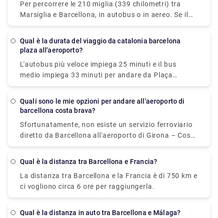
risparmiare tempo. Se non vuoi fermarti lungo il
Per percorrere le 210 miglia (339 chilometri) tra
per prendere l'autobus per questo viaggio. Puoi
percorso, l'aereo è sicuramente l'opzione migliore.
Marsiglia e Barcellona, in autobus o in aereo. Se il
anche prenotare transfer privati per un servizio
tempo è fondamentale, un volo della durata media di
facile e rilassante! Dai un'occhiata a Rydeu ora!
1 ora e 5 minuti è la migliore alternativa; se il costo è
Qual è la durata del viaggio da catalonia barcelona
più importante, un autobus con tariffe a partire da $
plaza all'aeroporto?
20 (€ 17) è l'opzione migliore. Flixbus o Vueling sono
L'autobus più veloce impiega 25 minuti e il bus
due delle compagnie di viaggio più popolari che
medio impiega 33 minuti per andare da Plaça
forniscono questo servizio. Da Marsiglia, i
Catalunya all'Aeroporto Barcelona (BCN). Il servizio
viaggiatori possono prendere un autobus diretto o
di autobus da Plaça Catalunya all'aeroporto di
un aereo per Barcellona.
Quali sono le mie opzioni per andare all'aeroporto di
Barcellona effettua corse più volte al giorno (BCN).
barcellona costa brava?
Nei fine settimana e nei giorni festivi, i tempi di
Sfortunatamente, non esiste un servizio ferroviario
viaggio potrebbero essere più lunghi.
diretto da Barcellona all'aeroporto di Girona – Costa
Brava; quindi, devi prima raggiungere il centro di
Girona e poi prendere un autobus o il trasferimento
Qual è la distanza tra Barcellona e Francia?
all'aeroporto. Di conseguenza, il viaggio potrebbe
La distanza tra Barcellona e la Francia è di 750 km e
richiedere fino a 2 ore, rendendo il treno un mezzo di
ci vogliono circa 6 ore per raggiungerla.
trasporto inadatto.
Qual è la distanza in auto tra Barcellona e Málaga?