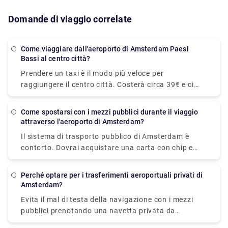
Domande di viaggio correlate
Come viaggiare dall'aeroporto di Amsterdam Paesi
Bassi al centro città?
Prendere un taxi è il modo più veloce per
raggiungere il centro città. Costerà circa 39€ e ci
vorranno solo 15-20 minuti per raggiungere la
posizione desiderata. Il treno è il mezzo di trasporto
Come spostarsi con i mezzi pubblici durante il viaggio
pubblico più veloce. Il viaggio in treno per il centro
attraverso l'aeroporto di Amsterdam?
città costa € 5,40 e dura circa 20 minuti. A Rydeu,
Il sistema di trasporto pubblico di Amsterdam è
forniamo un trasferimento privato piacevole e
contorto. Dovrai acquistare una carta con chip e
affidabile! . Al servizio del tuo budget, sarai
scansionarla all'avvio della piattaforma. Ti
accomodato alla tua corsa e stai tranquillo, saprai
consigliamo di acquistare un biglietto ferroviario da
che il tuo trasporto è pre-organizzato e pronto per
Perché optare per i trasferimenti aeroportuali privati di
Schiphol ad Amsterdam online in modo da poter
Amsterdam?
te al tuo arrivo.
stampare il biglietto e salire subito sul treno.
Evita il mal di testa della navigazione con i mezzi
Acquista il tuo biglietto del treno online per saltare
pubblici prenotando una navetta privata da
le lunghe code in aeroporto. Il tempo di percorrenza
Schiphol alla tua posizione preferita. Viaggia nel
normale tra l'aeroporto e Amsterdam è di circa 13-