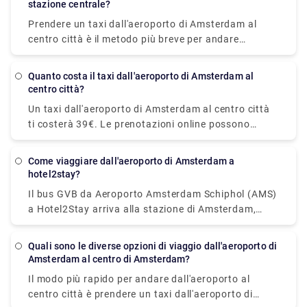
stazione centrale?
risparmiare qualche centesimo.
Blue Square, Amsterdam arriva alla stazione di
Prendere un taxi dall'aeroporto di Amsterdam al
Amsterdam Sloterdijk.
centro città è il metodo più breve per andare
dall'aeroporto al centro città. Nonostante il costo
sia di circa 39€, arriverai alla tua posizione in circa
Quanto costa il taxi dall'aeroporto di Amsterdam al
15-20 minuti. Il treno è il mezzo di trasporto
centro città?
pubblico più veloce. Un biglietto del treno costa
Un taxi dall'aeroporto di Amsterdam al centro città
5,40€ e il viaggio dura circa 20 minuti. A differenza
ti costerà 39€. Le prenotazioni online possono
di un trasferimento locale, un trasporto privato è
costare fino a 55€. Tuttavia, potrebbero essere
senza preoccupazioni dal momento in cui scendi
applicati costi aggiuntivi, in particolare per il
dall'aereo. Non c'è bisogno di fare la fila o stare
Come viaggiare dall'aeroporto di Amsterdam a
bagaglio, la guida notturna e i viaggi nei giorni
hotel2stay?
attenti ai taxi non autorizzati. Rydue è un fornitore
festivi.
di servizi affidabile ed efficace per la prenotazione
Il bus GVB da Aeroporto Amsterdam Schiphol (AMS)
di trasporti privati!
a Hotel2Stay arriva alla stazione di Amsterdam,
Station Sloterdijk. Mentre i servizi ferroviari da
Aeroporto Amsterdam Schiphol (AMS) a Hotel2Stay,
Quali sono le diverse opzioni di viaggio dall'aeroporto di
Amsterdam sono offerti da Dutch Railways (NS) e
Amsterdam al centro di Amsterdam?
arrivano alla stazione di Amsterdam Sloterdijk. Il
Il modo più rapido per andare dall'aeroporto al
metodo più rapido per andare da Aeroporto
centro città è prendere un taxi dall'aeroporto di
Amsterdam Schiphol (AMS) a Hotel2Stay,