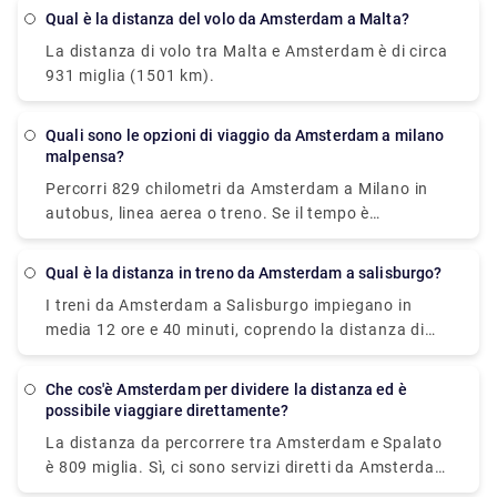
essere applicati costi aggiuntivi, in particolare per il
Mariahoeve. Essendo il principale operatore
Qual è la distanza del volo da Amsterdam a Malta?
bagaglio, la guida notturna e i viaggi nei giorni
ferroviario dei Paesi Bassi, tutti i treni sono moderni
La distanza di volo tra Malta e Amsterdam è di circa
festivi.
e dispongono di posti comodi. I biglietti del treno
931 miglia (1501 km).
dall'aeroporto di Amsterdam Schiphol a Den Haag
Mariahoeve partono da € 8,40 se acquistati in
anticipo, il che può essere più economico rispetto
Quali sono le opzioni di viaggio da Amsterdam a milano
malpensa?
all'acquisto il giorno del viaggio.
Percorri 829 chilometri da Amsterdam a Milano in
autobus, linea aerea o treno. Se il tempo è
determinante, un volo con una durata media di 1 h
35 min è l'alternativa migliore; al contrario, se
Qual è la distanza in treno da Amsterdam a salisburgo?
risparmiare denaro è più importante, un autobus
I treni da Amsterdam a Salisburgo impiegano in
con costi a partire da $ 58 (€ 48) è l'opzione ideale.
media 12 ore e 40 minuti, coprendo la distanza di
Tra le compagnie di viaggio più popolari che servono
478 miglia (771 km). Sono disponibili servizi
questa rotta ci sono BlaBlaCar Bus, easyJet e
ferroviari diretti. Mentre il biglietto del treno medio
Deutsche Bahn. Da Amsterdam a Milano, i
Che cos'è Amsterdam per dividere la distanza ed è
per questa tratta costa circa $ 60 (€ 51), il biglietto
viaggiatori possono anche prendere un autobus
possibile viaggiare direttamente?
del treno più economico costa solo $ 44 (€ 38). La
diretto o un aereo.
La distanza da percorrere tra Amsterdam e Spalato
maggior parte dei passeggeri viaggia da Amsterdam
è 809 miglia. Sì, ci sono servizi diretti da Amsterdam
Centraal e arriva a Salisburgo HbF.
a Spalato con le seguenti compagnie di viaggio: Puoi