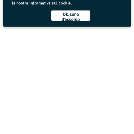
la nostra
Informativa sui cookie
.
Ok, sono
d'accordo
Scarica l'App Rydeu
United Kingdom