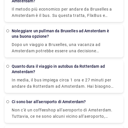
Amsterdam?
andare. Gli autobus espressi più veloci di FlixBus
Il metodo più economico per andare da Bruxelles a
impiegano 2 ore e 45 minuti per raggiungere
Amsterdam è il bus. Su questa tratta, FlixBus e
Amsterdam.
BlaBaBus offrono biglietti dell'autobus
incredibilmente economici. Gli autobus diretti
Noleggiare un pullman da Bruxelles ad Amsterdam è
regolari impiegano dalle 3 alle 4 ore e mezza per
una buona opzione?
andare. Gli autobus espressi più veloci di FlixBus
Dopo un viaggio a Bruxelles, una vacanza ad
impiegano 2 ore e 45 minuti per raggiungere
Amsterdam potrebbe essere una decisione
Amsterdam.
fantastica. Desideri andare ad Amsterdam in tutta
comodità con la tua famiglia e i tuoi colleghi? Gli
Quanto dura il viaggio in autobus da Rotterdam ad
autobus offrono un'esperienza senza problemi e
Amsterdam?
senza stress che può aumentare notevolmente il
In media, il bus impiega circa 1 ora e 27 minuti per
divertimento di qualsiasi viaggio. È più strutturato,
andare da Rotterdam ad Amsterdam. Hai bisogno
divertente, interessante e sicuro viaggiare in
dei servizi di un trasferimento privato a Rotterdam?
gruppo. È anche più conveniente, conveniente e
Rydeu è l'opzione migliore. Per i trasferimenti
affidabile.
Ci sono bar all'aeroporto di Amsterdam?
aeroportuali in tutti i Paesi Bassi e viaggi d'affari,
Non c'è un coffeeshop all'aeroporto di Amsterdam.
possiamo fornire trasferimenti per la tua festa in
Tuttavia, ce ne sono alcuni vicino all'aeroporto,
arrivo ad Amsterdam. Per ogni occasione, la nostra
come Coffeeshop Superfly o Coffeeshop Ruthless
flotta sarà a tua disposizione.