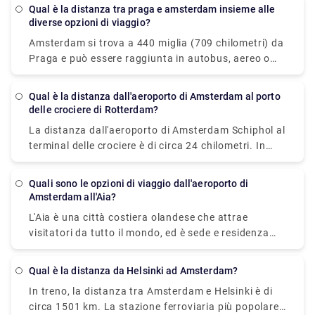
Amsterdam. Anche se arrivi ad Amsterdam con 50
Qual è la distanza tra praga e amsterdam insieme alle
minuti di anticipo, potresti visitare uno di questi
diverse opzioni di viaggio?
coffeeshop.
Amsterdam si trova a 440 miglia (709 chilometri) da
Praga e può essere raggiunta in autobus, aereo o
treno. Se il tempo è fondamentale, un volo della
durata media di 1 h 35 min è l'alternativa migliore;
Qual è la distanza dall'aeroporto di Amsterdam al porto
ma, se il costo è più importante, un autobus con
delle crociere di Rotterdam?
tariffe a partire da $ 38 (€ 32) è l'opzione migliore.
La distanza dall'aeroporto di Amsterdam Schiphol al
AGENZIA STUDENTI k. S. EasyJet o Deutsche Bahn
terminal delle crociere è di circa 24 chilometri. In
con collegamento sono tra le compagnie di viaggio
condizioni di traffico normale, il viaggio dovrebbe
più popolari che servono questa rotta. Da Praga ad
durare circa 20 minuti in taxi. Se stai volando da
Amsterdam, i viaggiatori possono prendere un
Quali sono le opzioni di viaggio dall'aeroporto di
Amsterdam a Rotterdam, hai due alternative di
Amsterdam all'Aia?
autobus diretto, un aereo o un treno.
trasporto: taxi o treno. Il metodo più conveniente
L'Aia è una città costiera olandese che attrae
per raggiungere il porto delle crociere è prendere un
visitatori da tutto il mondo, ed è sede e residenza
taxi dall'aeroporto. La corsa in taxi costerà circa
del governo nazionale olandese e della famiglia
160€ e impiegherà poco più di un'ora per arrivare
reale. Quindi, se arrivi all'aeroporto di Schiphol ad
alla tua posizione.
Qual è la distanza da Helsinki ad Amsterdam?
Amsterdam e vuoi raggiungere L'Aia, hai due opzioni:
In treno, la distanza tra Amsterdam e Helsinki è di
un taxi o un treno. Il mezzo di trasporto più
circa 1501 km. La stazione ferroviaria più popolare
conveniente dall'aeroporto di Amsterdam all'Aia è