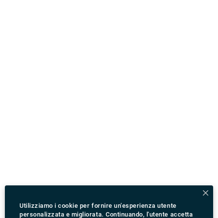
dolci fatti in casa, caffè e succhi di frutta, oltre a
frullati vecchio stile e fantastiche selezioni per il
brunch, ovviamente biologici e ruspanti.
Utilizziamo i cookie per fornire un'esperienza utente
personalizzata e migliorata. Continuando, l'utente accetta