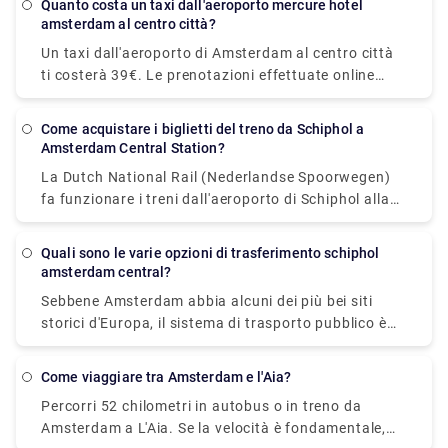
Quanto costa un taxi dall'aeroporto mercure hotel
un'alternativa perfetta se stai visitando la città per
amsterdam al centro città?
la prima volta e non vuoi sprecare un solo minuto
Un taxi dall'aeroporto di Amsterdam al centro città
della tua vacanza con i mezzi pubblici. Il nostro
ti costerà 39€. Le prenotazioni effettuate online
servizio di trasferimenti aeroportuali per i Paesi
possono costare fino a 55€. Tuttavia, potrebbero
Bassi include il ritiro e la riconsegna porta a porta in
essere applicati costi aggiuntivi, in particolare per il
veicoli confortevoli. Non devi più portare le tue cose
Come acquistare i biglietti del treno da Schiphol a
bagaglio, la guida notturna e i viaggi nei giorni
Amsterdam Central Station?
attraverso il posteggio dei taxi pieno. Puoi
festivi.
prenotare il trasporto da città a città Rydeu nei
La Dutch National Rail (Nederlandse Spoorwegen)
Paesi Bassi da qualsiasi luogo e in qualsiasi
fa funzionare i treni dall'aeroporto di Schiphol alla
momento utilizzando la nostra piattaforma online
stazione centrale di Amsterdam in una media di 14-
basata sul Web, che elimina il fastidio di fare lunghe
17 minuti. Questa alternativa costerà circa 5,50€ a
Quali sono le varie opzioni di trasferimento schiphol
file per i taxi locali.
persona, con un supplemento di 1€ per i biglietti usa
amsterdam central?
e getta.
Sebbene Amsterdam abbia alcuni dei più bei siti
storici d'Europa, il sistema di trasporto pubblico è
moderno e facile da usare. L'azienda pubblica GVB
gestisce una rete nella capitale olandese che
Come viaggiare tra Amsterdam e l'Aia?
comprende treni, autobus, tram, metropolitane e,
Percorri 52 chilometri in autobus o in treno da
naturalmente, traghetti. Alcune persone
Amsterdam a L'Aia. Se la velocità è fondamentale,
immaginano difficoltà a muoversi in una città con