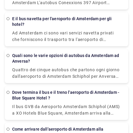
Amsterdam L'autobus Conexxions 397 Airport
Express collega l'aeroporto di Amsterdam al centro
città durante il giorno, mentre l'autobus Niteliner
E il bus navetta per l'aeroporto di Amsterdam per gli
N97 effettua servizio durante la notte.
hotel?
Ad Amsterdam ci sono vari servizi navetta privati
che forniscono il trasporto tra l'aeroporto di
Schiphol e il centro città. Le alternative più comuni
sono l'auto o il furgone di lusso, ed entrambi offrono
Quali sono le varie opzioni di autobus da Amsterdam ad
un servizio porta a porta dall'aeroporto
Anversa?
praticamente a qualsiasi luogo ad Amsterdam o
Quattro dei cinque autobus che partono ogni giorno
nelle vicinanze.
dall'aeroporto di Amsterdam Schiphol per Anversa
passano direttamente, evitando così spostamenti
che necessitano di modifiche. Questi autobus diretti
Dove termina il bus e il treno l'aeroporto di Amsterdam -
percorrono il viaggio di 124 km in una media di 2 ore
Blue Square Hotel ?
e 51 minuti, ma se lo pianifichi correttamente, alcuni
Il bus GVB da Aeroporto Amsterdam Schiphol (AMS)
autobus potrebbero arrivarci in appena 2 ore e 25
a XO Hotels Blue Square, Amsterdam arriva alla
minuti. Gli autobus più lenti impiegano 3 ore e 10 m
stazione di Amsterdam, Burg. stazione di
e normalmente comportano uno o due cambi lungo
Röellstraat. Il treno da Dutch Railways (NS) da
il percorso, ma se hai un budget limitato, potresti
Come arrivare dall'aeroporto di Amsterdam alla
Aeroporto Amsterdam Schiphol (AMS) a XO Hotels