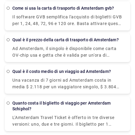
trovare autobus diretti con. Potresti trovare voli
Come si usa la carta di trasporto di Amsterdam gvb?
diretti con. I servizi diretti tendono a farti
Il software GVB semplifica l'acquisto di biglietti GVB
risparmiare tempo e offrono comodità nel portarti a
per 1, 24, 48, 72, 96 e 120 ore. Basta attivare questi
Spalato perché non avrai bisogno di trasferirti in
biglietti nell'app e sei a posto. Usando il tuo
un'altra fermata nel mezzo, quindi vale la pena
cellulare, puoi facilmente fare il check-in e il check-
notare quando ordini i tuoi biglietti tra Amsterdam e
Qual è il prezzo della carta di trasporto di Amsterdam?
out. Questo è già possibile alle porte della
Spalato.
Ad Amsterdam, il singolo è disponibile come carta
metropolitana.
OV-chip usa e getta che è valida per un'ora di
viaggio sui mezzi pubblici GVB, compresi i
trasferimenti. Costa € 3,20 ed è abilitato al
Qual è il costo medio di un viaggio ad Amsterdam?
momento del check-in iniziale.
Una vacanza di 7 giorni ad Amsterdam costa in
media $ 2.118 per un viaggiatore singolo, $ 3.804
per una coppia e $ 7.131 per una famiglia di quattro
persone. Gli hotel ad Amsterdam hanno un prezzo
Quanto costa il biglietto di viaggio per Amsterdam
compreso tra $ 109 e $ 347 a notte, con una media
Schiphol?
di $ 153, mentre la maggior parte delle case
L'Amsterdam Travel Ticket è offerto in tre diverse
vacanza varia da $ 280 a $ 590 a notte per l'intera
versioni: uno, due e tre giorni. Il biglietto per 1
proprietà.
giorno costa 17 euro, il biglietto per 2 giorni costa