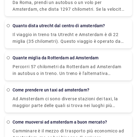
Da Roma, prendi un autobus o un volo per
percorrere circa 359 metri dalla stazione ferroviaria
Centraal a L'Aia è la tua seconda e meno costosa
Amsterdam, che dista 1297 chilometri. Se la velocità
al centro di Helsinki.
alternativa.
è fondamentale, il volo è l'alternativa migliore, con
un tempo di percorrenza medio di 2 ore e 30 minuti;
Quanto dista utrecht dal centro di amsterdam?
ma, se il costo è più importante, un autobus è
Il viaggio in treno tra Utrecht e Amsterdam è di 22
l'opzione migliore, con tariffe a partire da $ 64 (€
miglia (35 chilometri). Questo viaggio è operato da
53). Flixbus o Iberia, ad esempio, sono due delle
Ns ic, che è l'operatore di viaggio principale. Da
compagnie di viaggio più popolari che operano su
Utrecht ad Amsterdam, i viaggiatori possono
questa rotta. Da Roma ad Amsterdam, i viaggiatori
quante miglia da Rotterdam ad Amsterdam
prendere un volo diretto. Prenota in anticipo un
possono anche prendere un volo diretto.
Percorri 57 chilometri da Rotterdam ad Amsterdam
trasferimento in taxi con Rydeu per occuparti
in autobus o in treno. Un treno è l'alternativa
dell'ultima tappa del tuo viaggio. Offriamo servizi di
migliore se la velocità è fondamentale, con un tempo
alta qualità ad un costo equo.
di percorrenza medio di 40 minuti; ma, se il costo è
come prendere un taxi ad amsterdam?
più importante, un autobus è l'opzione migliore, con
Ad Amsterdam ci sono diverse stazioni dei taxi, la
tariffe a partire da $ 5 (€ 4). BlaBlaCar Bus o Ns ic
maggior parte delle quali si trova nei luoghi più
sono due delle compagnie di viaggio più popolari
importanti della città, come la stazione centrale di
che forniscono questo percorso. È anche possibile
Amsterdam, Piazza Dam, Rembrandtplein,
andare direttamente da Rotterdam ad Amsterdam.
come muoversi ad amsterdam a buon mercato?
Leidseplein o Museumplein. I taxi sono in fila e devi
Camminare è il mezzo di trasporto più economico ad
unirti a loro. Puoi anche telefonare alla linea di taxi