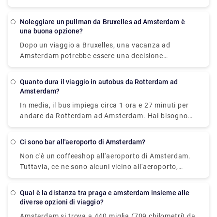
BlaBaBus offrono biglietti dell'autobus
incredibilmente economici. Gli autobus diretti
Noleggiare un pullman da Bruxelles ad Amsterdam è
regolari impiegano dalle 3 alle 4 ore e mezza per
una buona opzione?
andare. Gli autobus espressi più veloci di FlixBus
Dopo un viaggio a Bruxelles, una vacanza ad
impiegano 2 ore e 45 minuti per raggiungere
Amsterdam potrebbe essere una decisione
Amsterdam.
fantastica. Desideri andare ad Amsterdam in tutta
comodità con la tua famiglia e i tuoi colleghi? Gli
Quanto dura il viaggio in autobus da Rotterdam ad
autobus offrono un'esperienza senza problemi e
Amsterdam?
senza stress che può aumentare notevolmente il
In media, il bus impiega circa 1 ora e 27 minuti per
divertimento di qualsiasi viaggio. È più strutturato,
andare da Rotterdam ad Amsterdam. Hai bisogno
divertente, interessante e sicuro viaggiare in
dei servizi di un trasferimento privato a Rotterdam?
gruppo. È anche più conveniente, conveniente e
Rydeu è l'opzione migliore. Per i trasferimenti
affidabile.
Ci sono bar all'aeroporto di Amsterdam?
aeroportuali in tutti i Paesi Bassi e viaggi d'affari,
Non c'è un coffeeshop all'aeroporto di Amsterdam.
possiamo fornire trasferimenti per la tua festa in
Tuttavia, ce ne sono alcuni vicino all'aeroporto,
arrivo ad Amsterdam. Per ogni occasione, la nostra
come Coffeeshop Superfly o Coffeeshop Ruthless
flotta sarà a tua disposizione.
Amsterdam. Anche se arrivi ad Amsterdam con 50
Qual è la distanza tra praga e amsterdam insieme alle
minuti di anticipo, potresti visitare uno di questi
diverse opzioni di viaggio?
coffeeshop.
Amsterdam si trova a 440 miglia (709 chilometri) da