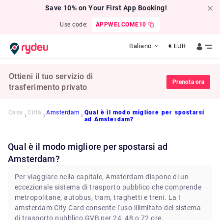
Save 10% on Your First App Booking!
Use code:
APPWELCOME10
Italiano
€
EUR
Ottieni il tuo servizio di
Prenota ora
trasferimento privato
Casa
Città
Amsterdam
Qual è il modo migliore per spostarsi
ad Amsterdam?
Qual è il modo migliore per spostarsi ad
Amsterdam?
Per viaggiare nella capitale, Amsterdam dispone di un
eccezionale sistema di trasporto pubblico che comprende
metropolitane, autobus, tram, traghetti e treni. La I
amsterdam City Card consente l'uso illimitato del sistema
di trasporto pubblico GVB per 24, 48 o 72 ore,