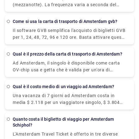
(mezzanotte). La frequenza varia a seconda del
Spalato perché non avrai bisogno di trasferirti in
giorno della settimana e del fatto che sia o meno
un'altra fermata nel mezzo, quindi vale la pena
l'ora di punta, ma normalmente varia tra 5 e 10
notare quando ordini i tuoi biglietti tra Amsterdam e
Come si usa la carta di trasporto di Amsterdam gvb?
minuti.
Spalato.
Il software GVB semplifica l'acquisto di biglietti GVB
per 1, 24, 48, 72, 96 e 120 ore. Basta attivare questi
biglietti nell'app e sei a posto. Usando il tuo
cellulare, puoi facilmente fare il check-in e il check-
Qual è il prezzo della carta di trasporto di Amsterdam?
out. Questo è già possibile alle porte della
Ad Amsterdam, il singolo è disponibile come carta
metropolitana.
OV-chip usa e getta che è valida per un'ora di
viaggio sui mezzi pubblici GVB, compresi i
trasferimenti. Costa € 3,20 ed è abilitato al
Qual è il costo medio di un viaggio ad Amsterdam?
momento del check-in iniziale.
Una vacanza di 7 giorni ad Amsterdam costa in
media $ 2.118 per un viaggiatore singolo, $ 3.804
per una coppia e $ 7.131 per una famiglia di quattro
persone. Gli hotel ad Amsterdam hanno un prezzo
Quanto costa il biglietto di viaggio per Amsterdam
compreso tra $ 109 e $ 347 a notte, con una media
Schiphol?
di $ 153, mentre la maggior parte delle case
L'Amsterdam Travel Ticket è offerto in tre diverse
vacanza varia da $ 280 a $ 590 a notte per l'intera