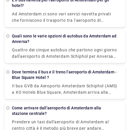
E il bus navetta per l'aeroporto di Amsterdam per gli
N97 effettua servizio durante la notte.
hotel?
Ad Amsterdam ci sono vari servizi navetta privati
che forniscono il trasporto tra l'aeroporto di
Schiphol e il centro città. Le alternative più comuni
sono l'auto o il furgone di lusso, ed entrambi offrono
Quali sono le varie opzioni di autobus da Amsterdam ad
un servizio porta a porta dall'aeroporto
Anversa?
praticamente a qualsiasi luogo ad Amsterdam o
Quattro dei cinque autobus che partono ogni giorno
nelle vicinanze.
dall'aeroporto di Amsterdam Schiphol per Anversa
passano direttamente, evitando così spostamenti
che necessitano di modifiche. Questi autobus diretti
Dove termina il bus e il treno l'aeroporto di Amsterdam -
percorrono il viaggio di 124 km in una media di 2 ore
Blue Square Hotel ?
e 51 minuti, ma se lo pianifichi correttamente, alcuni
Il bus GVB da Aeroporto Amsterdam Schiphol (AMS)
autobus potrebbero arrivarci in appena 2 ore e 25
a XO Hotels Blue Square, Amsterdam arriva alla
minuti. Gli autobus più lenti impiegano 3 ore e 10 m
stazione di Amsterdam, Burg. stazione di
e normalmente comportano uno o due cambi lungo
Röellstraat. Il treno da Dutch Railways (NS) da
il percorso, ma se hai un budget limitato, potresti
Come arrivare dall'aeroporto di Amsterdam alla
Aeroporto Amsterdam Schiphol (AMS) a XO Hotels
stazione centrale?
risparmiare qualche centesimo.
Blue Square, Amsterdam arriva alla stazione di
Prendere un taxi dall'aeroporto di Amsterdam al
Amsterdam Sloterdijk.
centro città è il metodo più breve per andare