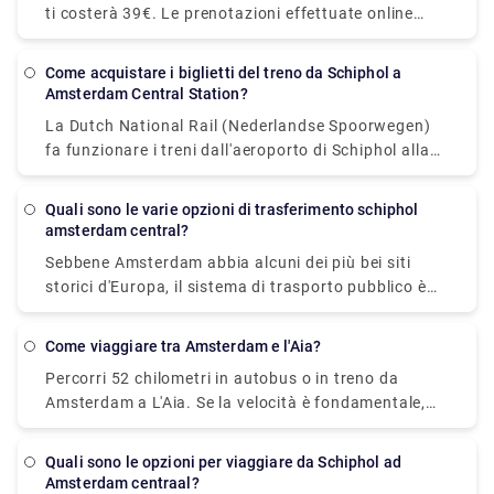
ti costerà 39€. Le prenotazioni effettuate online
servizio di trasferimenti aeroportuali per i Paesi
possono costare fino a 55€. Tuttavia, potrebbero
Bassi include il ritiro e la riconsegna porta a porta in
essere applicati costi aggiuntivi, in particolare per il
veicoli confortevoli. Non devi più portare le tue cose
Come acquistare i biglietti del treno da Schiphol a
bagaglio, la guida notturna e i viaggi nei giorni
Amsterdam Central Station?
attraverso il posteggio dei taxi pieno. Puoi
festivi.
prenotare il trasporto da città a città Rydeu nei
La Dutch National Rail (Nederlandse Spoorwegen)
Paesi Bassi da qualsiasi luogo e in qualsiasi
fa funzionare i treni dall'aeroporto di Schiphol alla
momento utilizzando la nostra piattaforma online
stazione centrale di Amsterdam in una media di 14-
basata sul Web, che elimina il fastidio di fare lunghe
17 minuti. Questa alternativa costerà circa 5,50€ a
Quali sono le varie opzioni di trasferimento schiphol
file per i taxi locali.
persona, con un supplemento di 1€ per i biglietti usa
amsterdam central?
e getta.
Sebbene Amsterdam abbia alcuni dei più bei siti
storici d'Europa, il sistema di trasporto pubblico è
moderno e facile da usare. L'azienda pubblica GVB
gestisce una rete nella capitale olandese che
Come viaggiare tra Amsterdam e l'Aia?
comprende treni, autobus, tram, metropolitane e,
Percorri 52 chilometri in autobus o in treno da
naturalmente, traghetti. Alcune persone
Amsterdam a L'Aia. Se la velocità è fondamentale,
immaginano difficoltà a muoversi in una città con
l'autobus è l'alternativa migliore, con una durata
165 canali risalenti al IX secolo, eppure viaggiare
media di 45 minuti; al contrario, se il costo è più
dal centro di Amsterdam all'aeroporto di Amsterdam
Quali sono le opzioni per viaggiare da Schiphol ad
importante, un autobus è l'opzione migliore, con
Schiphol con i mezzi pubblici è semplice, veloce ed
Amsterdam centraal?