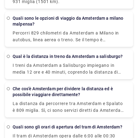
931 miglia (1501 km).
dall'aeroporto di Amsterdam Schiphol a Den Haag
Mariahoeve partono da € 8,40 se acquistati in
anticipo, il che può essere più economico rispetto
Quali sono le opzioni di viaggio da Amsterdam a milano
malpensa?
all'acquisto il giorno del viaggio.
Percorri 829 chilometri da Amsterdam a Milano in
autobus, linea aerea o treno. Se il tempo è
determinante, un volo con una durata media di 1 h
35 min è l'alternativa migliore; al contrario, se
Qual è la distanza in treno da Amsterdam a salisburgo?
risparmiare denaro è più importante, un autobus
I treni da Amsterdam a Salisburgo impiegano in
con costi a partire da $ 58 (€ 48) è l'opzione ideale.
media 12 ore e 40 minuti, coprendo la distanza di
Tra le compagnie di viaggio più popolari che servono
478 miglia (771 km). Sono disponibili servizi
questa rotta ci sono BlaBlaCar Bus, easyJet e
ferroviari diretti. Mentre il biglietto del treno medio
Deutsche Bahn. Da Amsterdam a Milano, i
Che cos'è Amsterdam per dividere la distanza ed è
per questa tratta costa circa $ 60 (€ 51), il biglietto
viaggiatori possono anche prendere un autobus
possibile viaggiare direttamente?
del treno più economico costa solo $ 44 (€ 38). La
diretto o un aereo.
La distanza da percorrere tra Amsterdam e Spalato
maggior parte dei passeggeri viaggia da Amsterdam
è 809 miglia. Sì, ci sono servizi diretti da Amsterdam
Centraal e arriva a Salisburgo HbF.
a Spalato con le seguenti compagnie di viaggio: Puoi
trovare autobus diretti con. Potresti trovare voli
Quali sono gli orari di apertura del tram di Amsterdam?
diretti con. I servizi diretti tendono a farti
Il tram di Amsterdam opera dalle 6:00 alle 00:30
risparmiare tempo e offrono comodità nel portarti a