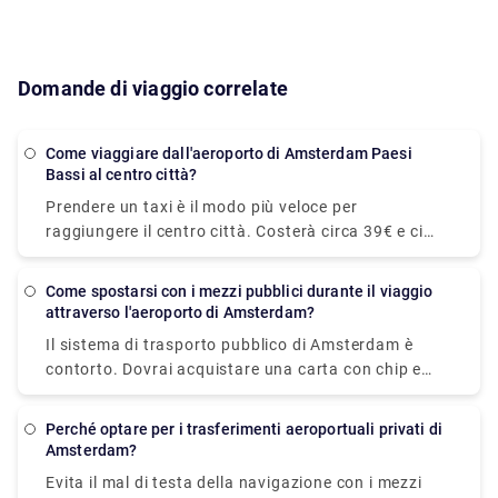
Domande di viaggio correlate
Come viaggiare dall'aeroporto di Amsterdam Paesi
Bassi al centro città?
Prendere un taxi è il modo più veloce per
raggiungere il centro città. Costerà circa 39€ e ci
vorranno solo 15-20 minuti per raggiungere la
posizione desiderata. Il treno è il mezzo di trasporto
Come spostarsi con i mezzi pubblici durante il viaggio
pubblico più veloce. Il viaggio in treno per il centro
attraverso l'aeroporto di Amsterdam?
città costa € 5,40 e dura circa 20 minuti. A Rydeu,
Il sistema di trasporto pubblico di Amsterdam è
forniamo un trasferimento privato piacevole e
contorto. Dovrai acquistare una carta con chip e
affidabile! . Al servizio del tuo budget, sarai
scansionarla all'avvio della piattaforma. Ti
accomodato alla tua corsa e stai tranquillo, saprai
consigliamo di acquistare un biglietto ferroviario da
che il tuo trasporto è pre-organizzato e pronto per
Perché optare per i trasferimenti aeroportuali privati di
Schiphol ad Amsterdam online in modo da poter
Amsterdam?
te al tuo arrivo.
stampare il biglietto e salire subito sul treno.
Evita il mal di testa della navigazione con i mezzi
Acquista il tuo biglietto del treno online per saltare