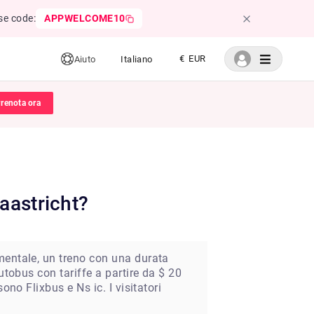
se code:
APPWELCOME10
€ EUR
Aiuto
Italiano
renota ora
aastricht?
mentale, un treno con una durata
utobus con tariffe a partire da $ 20
no Flixbus e Ns ic. I visitatori