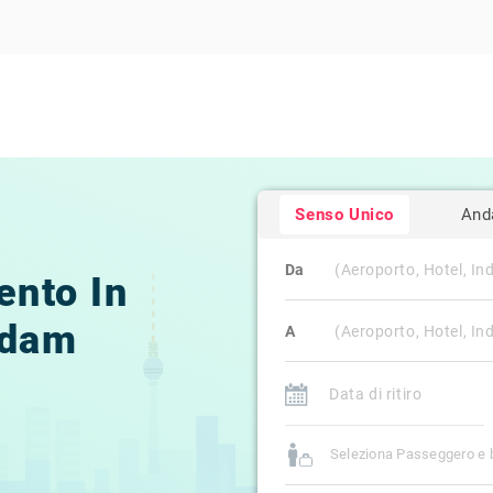
Senso Unico
And
Da
ento In
rdam
A
Seleziona Passeggero e 