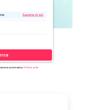
ente
Saperne di più
erca
strazione automatica,
Politica sulla