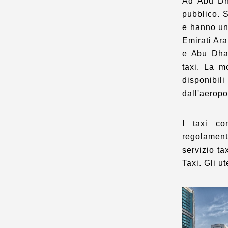
Ad Abu Dha
pubblico. S
e hanno un 
Emirati Ara
e Abu Dhab
taxi. La m
disponibi
dall'aeropo
I taxi co
regolament
servizio ta
Taxi. Gli ut