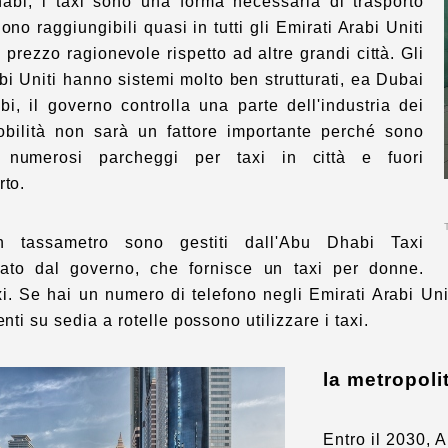
bi, i taxi sono una forma necessaria di trasporto
ono raggiungibili quasi in tutti gli Emirati Arabi Uniti
prezzo ragionevole rispetto ad altre grandi città. Gli
bi Uniti hanno sistemi molto ben strutturati
, ea Dubai
i, il governo controlla una parte dell'industria dei
obilità non sarà un fattore importante perché sono
li numerosi parcheggi per taxi in città e fuori
rto.
n tassametro sono gestiti dall'Abu Dhabi Taxi
ato dal governo, che fornisce un taxi per donne.
xi. Se hai un numero di telefono negli Emirati Arabi Un
enti su sedia a rotelle possono utilizzare i taxi.
la metropoli
Entro il 2030, 