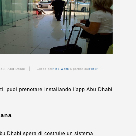
|
Taxi, Abu Dhabi
Clicca per
Nick Webb
a partire dal
Flickr
iti, puoi prenotare installando l'app Abu Dhabi
tana
Abu Dhabi spera di costruire un sistema