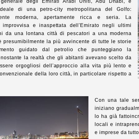
r generale degli Emirati Arabi Uniti, Abu Dhabi, è
ideale di una petro-city metropolitana del Golfo:
ente moderna, apertamente ricca e seria. La
e improvvisa e inaspettata dell'Emirato negli ultimi
ni da una lontana città di pescatori a una moderna
 è presumibilmente la più avvincente di tutte le storie
mento guidato dal petrolio che punteggiano la
nostante la realtà che gli abitanti avevano scelto da
sere orgogliosi dell'approccio alla vita più lento e
onvenzionale della loro città, in particolare rispetto a
Con una tale ser
iniziano gradualme
lo ha già fatto
inc
locali e intrapren
e imprese da tutt