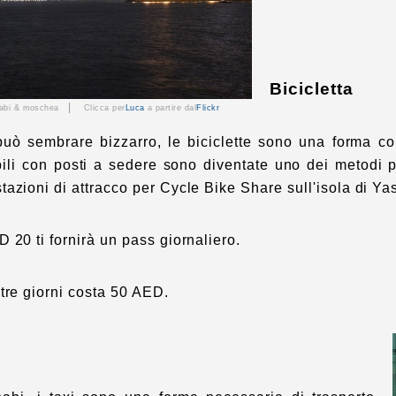
Bicicletta
|
habi & moschea
Clicca per
Luca
a partire dal
Flickr
uò sembrare bizzarro, le biciclette sono una forma c
bili con posti a sedere sono diventate uno dei metodi p
azioni di attracco per Cycle Bike Share sull'isola di Yas
 20 ti fornirà un pass giornaliero.
tre giorni costa 50 AED.