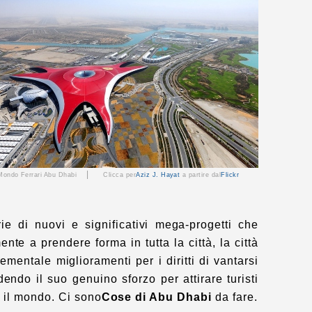
|
Mondo Ferrari Abu Dhabi
Clicca per
Aziz J. Hayat
a partire dal
Flickr
ie di nuovi e significativi mega-progetti che
nte a prendere forma in tutta la città, la città
rementale
miglioramenti per i diritti di vantarsi
dendo il suo genuino sforzo per attirare turisti
o il mondo. Ci sono
Cose di Abu Dhabi
da fare.