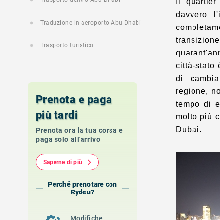
Trasporto dentro Abu Dhabi
Il quartie
davvero l'
Traduzione in aeroporto Abu Dhabi
completam
transizion
Trasporto turistico
quarant'an
città-stato
di cambia
regione, no
Prenota e paga
tempo di es
più tardi
molto più c
Dubai.
Prenota ora la tua corsa e
paga solo all'arrivo
Saperne di più
Perché prenotare con
Rydeu?
Modifiche