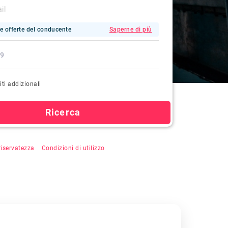
e offerte del conducente
Saperne di più
iti addizionali
Ricerca
u "Cerca", si accetta la registrazione automatica,
 riservatezza
&
Condizioni di utilizzo
.