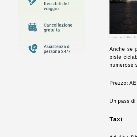
flessibili del
viaggio
Cancellazione
gratuita
Corniche di Abu D
Assistenza di
Anche se p
persona 24/7
piste cicla
numerose st
Prezzo: AED
Un pass di 
Taxi