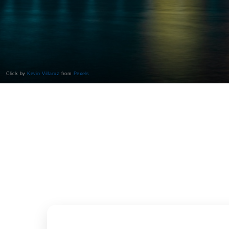
Click by
Kevin Villaruz
from
Pexels