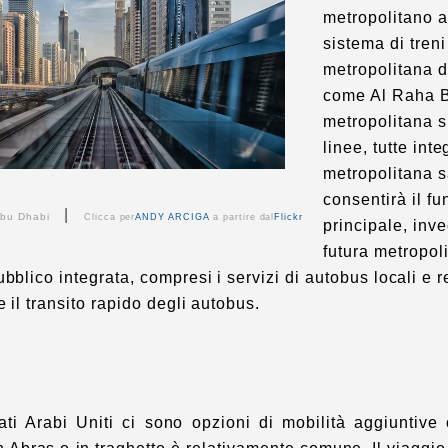
metropolitano a 
sistema di tren
metropolitana d
come Al Raha B
metropolitana s
linee, tutte int
metropolitana s
consentirà il f
|
Abu Dhabi
Clicca per
ANDY ARCIGA
a partire dal
Flickr
principale, inve
futura metropol
bblico integrata, compresi i servizi di autobus locali e reg
e il transito rapido degli autobus.
ati Arabi Uniti ci sono opzioni di mobilità aggiuntiv