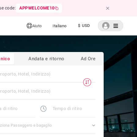
se code:
APPWELCOME10
$ USD
Aiuto
Italiano
nico
Andata e ritorno
Ad Ore
ziona Passeggero e bagaglio