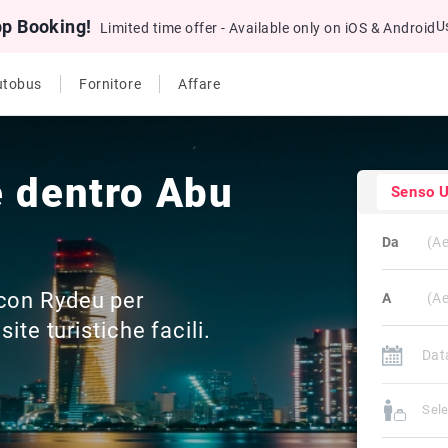
pp Booking!
U
Limited time offer - Available only on iOS & Android
utobus
Fornitore
Affare
e dentro Abu
Senso U
Da
 con Rydeu per
A
site turistiche facili.
Sele