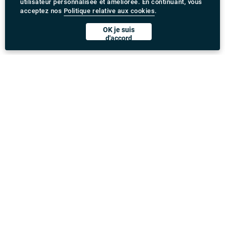
utilisateur personnalisée et améliorée. En continuant, vous
acceptez nos
Politique relative aux cookies
.
OK je suis
d'accord
Télécharger l'application Rydeu
United Kingdom
Adresse
:
71-75 Shelton Street, Covent Garden, London,
WC2H 9JQ