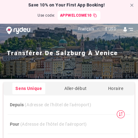
Save 10% on Your First App Booking!
Use code:
APPWELCOME10
Français
$
USD
Transférer De
Salzburg
À
Venice
Sens Unique
Aller-début
Horaire
Depuis
(Adresse de l'hôtel de l'aéroport)
Pour
(Adresse de l'hôtel de l'aéroport)