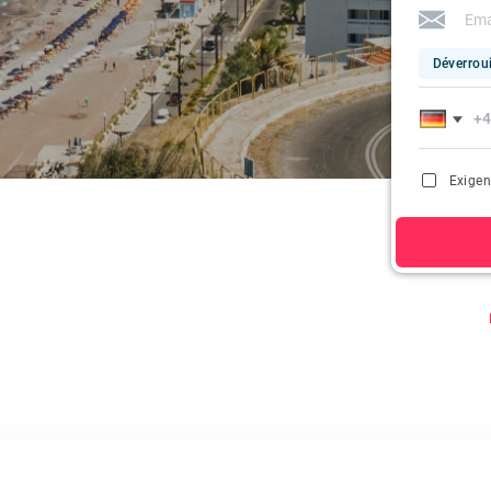
Déverroui
Exigen
En cliquant su
automatique,