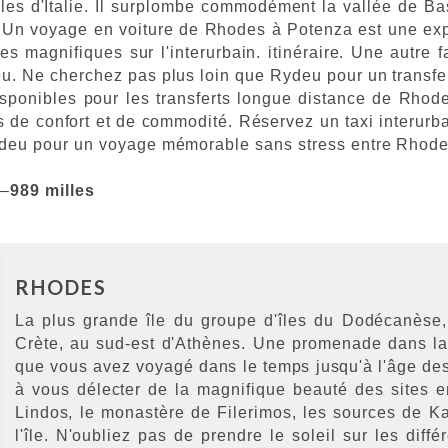
les d'Italie. Il surplombe commodément la vallée de Bas
Un voyage en voiture de Rhodes à Potenza est une expér
tes magnifiques sur l'interurbain. itinéraire. Une autr
deu. Ne cherchez pas plus loin que Rydeu pour un transfe
disponibles pour les transferts longue distance de Rho
 de confort et de commodité. Réservez un taxi interurb
Rydeu pour un voyage mémorable sans stress entre Rhode
a–
989 milles
RHODES
La plus grande île du groupe d'îles du Dodécanèse,
Crète, au sud-est d'Athènes. Une promenade dans la v
que vous avez voyagé dans le temps jusqu'à l'âge des
à vous délecter de la magnifique beauté des sites e
Lindos, le monastère de Filerimos, les sources de Kal
l'île. N'oubliez pas de prendre le soleil sur les diff