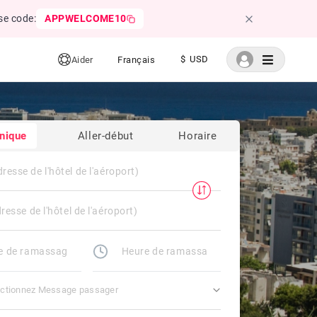
se code:
APPWELCOME10
$ USD
Aider
Français
nique
Aller-début
Horaire
ectionnez Message passager