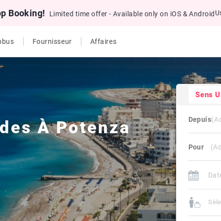
pp Booking!
U
Limited time offer - Available only on iOS & Android
obus
Fournisseur
Affaires
Sens U
Depuis
des
À
Potenza
Pour
Sél