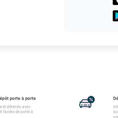
pôt porte à porte
Dé
e et détendu avec
Dé
 faciles de porte à
au
co