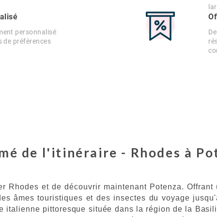
la
alisé
Of
ment personnalisé
De
s de préférences
ré
co
é de l'itinéraire - Rhodes à P
ter Rhodes et de découvrir maintenant Potenza. Offrant 
 des âmes touristiques et des insectes du voyage jusq
le italienne pittoresque située dans la région de la Bas