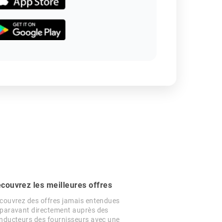
couvrez les meilleures offres
couvrez des offres jamais entendues
paravant directement auprès des
nducteurs des fournisseurs avec une