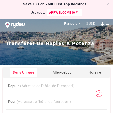
Save 10% on Your First App Booking!
Use code:
APPWELCOME10
Français
$
USD
Transférer De
Naples
À
Potenza
Sens Unique
Aller-début
Horaire
Depuis
(Adresse de l'hôtel de l'aéroport)
Pour
(Adresse de l'hôtel de l'aéroport)