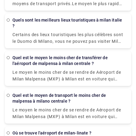
moyens de transport privés.Le moyen le plus rapide
pour se rendre de Aéroport de Milan Bergamo (BGY)
à Lac de Garde est de prendre un taxi ce qui coûte €
Quels sont les meilleurs lieux touristiques à milan italie
110 - € 140 et prend 1h 13m.Vous pouvez prendre
?
un bus depuis Riva del Garda à l'aéroport de Milan
Certains des lieux touristiques les plus célèbres sont
Bergamo (BGY) via Rovereto en environ 3h 41m.
le Duomo di Milano, vous ne pouvez pas visiter Milan
Alternativement, vous pouvez prendre un train de
sans voir le duomo, Galleria Vittorio Emanuele II,
Riva del Garda à l'aéroport de Milan Bergamo (BGY)
Teatro alla Scala, Brera Design District, Palazzo
via Rovereto-Staz. Fs, Rovereto, Vérone Porta
Quel est le moyen le moins cher de transférer de
Brera, Castello Sforzesco, Chiesa di San, Bernardino
l'aéroport de malpensa à milan centrale ?
Nuova, Brescia, Bergame et la gare routière de
alle Ossa et Quartier Navigli.
Bergame en environ 5h 16m.
Le moyen le moins cher de se rendre de Aéroport de
Milan Malpensa (MXP) à Milan est en voiture qui
coûte €6 - €10 et prend 39 min, tandis que le moyen
le plus rapide pour se rendre de Aéroport de Milan
Quel est le moyen de transport le moins cher de
Malpensa (MXP) à Milan serait de prendre un train
malpensa à milano centrale ?
qui coûte 11 € - 16 € et prend 37 min.
Le moyen le moins cher de se rendre de Aéroport de
Milan Malpensa (MXP) à Milan est en voiture qui
coûte €6 - €10 et prend 39 min, tandis que le moyen
le plus rapide pour se rendre de Aéroport de Milan
Où se trouve l'aéroport de milan-linate ?