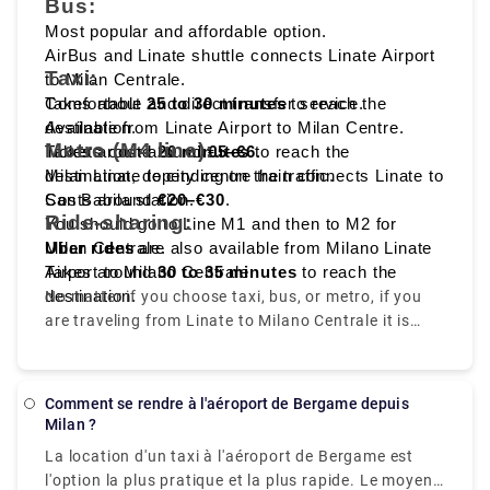
Bus:
Linate to Milano Centrale, that makes it easy to
pour arriver à destination.
reach the heart of the city.
Most popular and affordable option.
AirBus and Linate shuttle connects Linate Airport
Taxi:
to Milan Centrale.
Takes about
Comfortable and direct transfer service.
25 to 30 minutes
to reach the
destination.
Available from Linate Airport to Milan Centre.
Metro (M4 line):
Tickets cost around
Takes around
20 minutes
€5–€6
to reach the
.
destination, depending on the traffic.
Milan Linate to city centre train connects Linate to
Costs around
San Babila station.
€20–€30
.
Ride-sharing:
You should go to Line M1 and then to M2 for
Milan Centrale.
Uber rides
are also available from Milano Linate
Takes around
Airport to Milano Centrale.
30 to 35 minutes
to reach the
destination.
No matter if you choose taxi, bus, or metro, if you
are traveling from Linate to Milano Centrale it is
convenient, quick, and affordable.
Comment se rendre à l'aéroport de Bergame depuis
Milan ?
La location d'un taxi à l'aéroport de Bergame est
l'option la plus pratique et la plus rapide. Le moyen