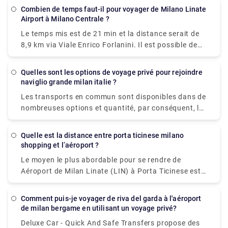
Trenitalia. Le Malpensa Express prend 50 minutes
Combien de temps faut-il pour voyager de Milano Linate
jusqu'au bout de la ligne et circule toutes les 20 à 40
Airport à Milano Centrale ?
minutes. Il vous conduira à Milano Centrale,
Le temps mis est de 21 min et la distance serait de
Cadorna ou Milan Porta Garibaldi.
8,9 km via Viale Enrico Forlanini. Il est possible de
rejoindre l'aéroport de Milan Linate en train en
arrivant à la gare de Milan Forlanini qui est
Quelles sont les options de voyage privé pour rejoindre
directement reliée à l'aéroport par la ligne de bus
naviglio grande milan italie ?
urbain 73 (7 arrêts pour un trajet d'environ 10
Les transports en commun sont disponibles dans de
minutes). L'aéroport de Linate n'a pas sa propre
nombreuses options et quantité, par conséquent, les
gare à l'intérieur du bâtiment, la gare la plus proche
voyages privés sont moins une option ici. Il y a 5
est Milano Centrale.
façons d'aller de Milan à Naviglio Grande en métro,
Quelle est la distance entre porta ticinese milano
bus, tram, taxi ou à pied.
shopping et l’aéroport ?
Le moyen le plus abordable pour se rendre de
Aéroport de Milan Linate (LIN) à Porta Ticinese est
en voiture, ce qui coûte €1 - €2 et prend 8 minLe
moyen le plus rapide pour se rendre de Aéroport de
Comment puis-je voyager de riva del garda à l'aéroport
Milan Linate (LIN) à Porta Ticinese est de prendre
de milan bergame en utilisant un voyage privé?
un taxi ce qui coûte 30 € - 40 € et prend 8 min.
Deluxe Car - Quick And Safe Transfers propose des