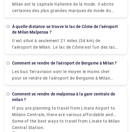
Milan est la capitale italienne de la mode. Il abrite
certaines des plus grandes marques de mode du
pays. L'une des villes où vous pouvez trouver une
histoire, un art et une culture riches à travers de
À quelle distance se trouve le lac de Côme de l'aéroport
grands monuments. Le magnifique Duomo, Santa
de Milan Malpensa ?
Maria Delle Grazie & The Last Supper, Leonardo da
Il est situé à seulement 21 miles (34 km) de
Vinci National Museum of Science and Technology,
l'aéroport de Milan. Le lac de Côme est l'un des lacs
Galleria Vittorio Emanuele II) et les centres
les plus impressionnants de la région de Lombardie.
commerciaux sont certaines choses qui font qu'un
L'aéroport international de Milan Malpensa est
voyage à Milan en vaut la peine. Certains des
Comment se rendre de l'aéroport de Bergame à Milan ?
l'aéroport le plus proche du lac de Côme. De
endroits les plus célèbres sont Duomo di Milano,
Les bus Terravision sont le moyen le moins cher
l'aéroport, si vous voulez prendre le train, il y a le
vous ne pouvez pas visiter Milan sans voir le duomo,
pour se rendre de l'aéroport de Bergame à Milan
Malpensa Express qui va à Saronno et de là, vous
Galleria Vittorio Emanuele II, Teatro alla Scala, Brera
(gare centrale de Milan - Piazza Luigi Savoia). Il
devez prendre un train pour Côme. le trajet dure
Design District.Palazzo Brera, Castello Sforzesco,
vous en coûtera environ 5 € (5,70 US$) ou 9 € (10,30
1h30 ou 2h selon l'intervalle de temps pour le
Comment se rendre de malpensa à la gare centrale de
Chiesa di San, Bernardino alle Ossa et Navigli
US$) si vous achetez le billet aller-retour. Les bus
changement. il coûte 17,80 €.
milan ?
quartier.
Terravision circulent de 4h00 à 1h00 et partent
If you are planning to travel from Linate Airport to
toutes les 20 à 30 minutes. La location d'un taxi à
Milano Centrale, there are various affordable and
l'aéroport de Bergame est également une option
fast travelling options available like
Some of the best ways to travel from Linate to Milan
bus, taxi,
pratique et rapide. Le trajet en taxi vous coûtera
metro, and ride sharing
Central Station:
, which starts from Milan
environ 85€ et vous prendra environ 50 minutes