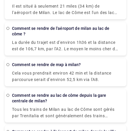
heures. Le taxi coûte environ 95 € et le temps de
Il est situé à seulement 21 miles (34 km) de
trajet est de 55 minutes. et le City-Airport-Taxis.com
l'aéroport de Milan. Le lac de Côme est l'un des lacs
coûte environ 91 € et cela prend environ 55 minutes.
les plus impressionnants de la région de Lombardie.
L'aéroport international de Milan Malpensa est
comment se rendre de l'aéroport de milan au lac de
l'aéroport le plus proche du lac de Côme. De
côme ?
l'aéroport, si vous voulez prendre le train, il y a le
La durée du trajet est d'environ 1h36 et la distance
Malpensa Express qui va à Saronno et de là, vous
est de 106,7 km, par l'A2. Le moyen le moins cher de
devez prendre un train pour Côme. le trajet dure
se rendre de Côme à Aéroport de Milan Malpensa
1h30 ou 2h selon l'intervalle de temps pour le
(MXP) serait de prendre un voiture, ce qui vous
changement. il coûte 17,80 €.
comment se rendre de mxp à milan?
coûterait environ 550 ₹ - 850 ₹ et le trajet dure
Cela vous prendrait environ 42 min et la distance
environ 38 min. Alors que le taxi vous coûterait
parcourue serait d'environ 52,5 km via l'A8.
entre 7 000 et 8 500 ₹ et prend également 38
minutes. Il n'y a pas de train direct depuis Côme
jusqu'à Aéroport de Milan Malpensa (MXP). Sans
comment se rendre au lac de côme depuis la gare
voiture si vous prévoyez d'aller, prenez la ligne 518
centrale de milan?
bus et train qui dure 54 min et coûte ₹650 - ₹1,700.
Tous les trains de Milan au lac de Côme sont gérés
par Trenitalia et sont généralement des trains
directs. ils partent de la gare Milano Centrale ou
Milano Porta Garibaldi et arrivent à la gare Como