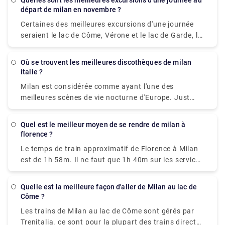
Quelles sont les meilleures excursions d'une journée au
départ de milan en novembre ?
Certaines des meilleures excursions d'une journée
seraient le lac de Côme, Vérone et le lac de Garde, le
Bernina Express à Saint-Moritz, Venise, Florence,
Turin, les Cinque Terre, le lac Majeur et les îles
Où se trouvent les meilleures discothèques de milan
Borromées.
italie ?
Milan est considérée comme ayant l'une des
meilleures scènes de vie nocturne d'Europe. Just
Cavalli Milano - Restaurant & Club, et Tunnel Club et
plus encore, préparez-vous à découvrir les meilleurs
Quel est le meilleur moyen de se rendre de milan à
endroits de Milan.
florence ?
Le temps de train approximatif de Florence à Milan
est de 1h 58m. Il ne faut que 1h 40m sur les services
directs Frecciarossa et Italo les plus rapides. Près
de 36 trains par jour circulent de Florence à Milan.
Quelle est la meilleure façon d'aller de Milan au lac de
Et le premier train part de Florence Santa Maria
Côme ?
Novella à 01h47 tandis que le dernier train part à
Les trains de Milan au lac de Côme sont gérés par
22h00.
Trenitalia. ce sont pour la plupart des trains directs