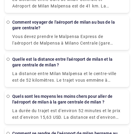
Côme avec les services les plus rapides.
Aéroport de Milan Malpensa est de 41 km. La
distance routière est de 49,9 km.
Comment voyager de l'aéroport de milan au bus de la
gare centrale?
Vous devez prendre le Malpensa Express de
l'aéroport de Malpensa à Milano Centrale (gare
principale). La gare est située dans le Terminal 1 au
niveau -1. Si vous atterrissez au Terminal 2, une
Quelle est la distance entre l'aéroport de milan et la
navette gratuite relie le Terminal 1 au Terminal 2
gare centrale de milan ?
toutes les 20 minutes 24h/24.
La distance entre Milan Malpensa et le centre-ville
est de 52 kilomètres. Le trajet vous emmène à
environ 50 minutes en train et en taxi 40 minutes. Le
moyen le moins cher de l'aéroport de Milan
Quels sont les moyens les moins chers pour aller de
Malpensa au centre-ville est le bus de 8 à 10 € et le
l'aéroport de milan à la gare centrale de milan ?
temps de trajet est d'environ 50 à 60 minutes pour
La durée du trajet est d'environ 52 minutes et le prix
rejoindre la gare centrale de Milan.
est d'environ 15,63 USD. La distance est d'environ
26 miles (42 km). Nous recevons 42 trains par jour
et le premier train est à 00h26.
Comment se rendre de l'aéroport de milan bergame au