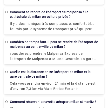
l'aéroport de Milan coûtera environ 90-95 € et il
est située dans le Terminal 1. Et dans le Terminal 2,
faudra environ 50 minutes pour atteindre votre
il y a une navette gratuite reliant le Terminal 1 au
destination.
Comment se rendre de l'aéroport de malpensa à la
Terminal 2 toutes les 20 minutes afin que vous
cathédrale de milan en voiture privée ?
puissiez en profiter pour atteindre le Terminal 1 et
Il y a des manèges très somptueux et confortables
prendre l'express pour le centre-ville.
fournis par le système de transport privé qui peut
également être utilisé. C'est économique. Le meilleur
moyen de se rendre de Aéroport de Milan Malpensa
Combien de temps faut-il pour se rendre de l'aéroport de
(MXP) à Duomo (métro de Milan) (Station) est en
malpensa au centre-ville de milan ?
train via Cadorna Fn M1, dure 42 min et coûte €13 -
vous devez prendre le Malpensa Express de
€18. Sinon, vous pouvez bus, ce qui coûte et dure 1h
l'aéroport de Malpensa à Milano Centrale. La gare
33m
est située dans le Terminal 1. Et dans le Terminal 2,
il y a une navette gratuite reliant le Terminal 1 au
Quelle est la distance entre l'aéroport de milan et la
Terminal 2 toutes les 20 minutes afin que vous
gare centrale de milan ?
puissiez en profiter pour atteindre le Terminal 1 et
Cela vous prendra environ 21 min et la distance est
prendre l'express pour le centre-ville.
d'environ 7,3 km via Viale Enrico Forlanini.
Comment réserver la navette aéroport milan st moritz ?