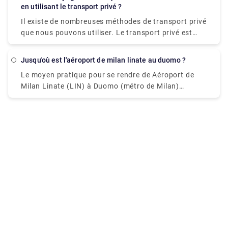
Gregorio Armeno,FESTIVAL | Photographie
en utilisant le transport privé ?
Milan est l'aéroport de Malpensa, mais il se trouve à
européenne, Festival international du journalisme,
51 kilomètres du centre-ville.
Il existe de nombreuses méthodes de transport privé
Matchs de rugby de Serie A
que nous pouvons utiliser. Le transport privé est
facile à utiliser et même confortable et pratique.
Jusqu'où est l'aéroport de milan linate au duomo ?
Le moyen pratique pour se rendre de Aéroport de
Milan Linate (LIN) à Duomo (métro de Milan)
(Station) coûte environ €38 et prend environ 9 mins.