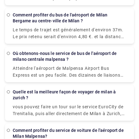
qui partent de la gare de Milano Centrale ou de
Milano Porta Garibaldi et arrivent à la gare de Como
Comment profiter du bus de l'aéroport de Milan
San Giovanni. Il vous faudra environ 36 minutes
Bergame au centre-ville de Milan ?
pour vous rendre de Milan au lac de Côme avec les
Le temps de trajet est généralement d'environ 37m.
services les plus rapides. Alors que les services
Le prix retenu serait d'environ 4,80 €. et la distance
privés sont généralement confortables et pratiques.
parcourue est de 28 miles (45 km). il y a 72 trains
par jour. et le premier train est à 05h45.
Où obtenons-nous le service de bus de l'aéroport de
milano centrale malpensa ?
Atteindre l'aéroport de Malpensa Airport Bus
Express est un peu facile. Des dizaines de liaisons
de bus circulent assez souvent tout au long de la
journée et même la nuit. Depuis la gare centrale de
Quelle est la meilleure façon de voyager de milan à
Milan, les bus pour Malpensa Terminal 1 et Terminal
zurich ?
2 sont situés dans la Via Sammartini.
vous pouvez faire un tour sur le service EuroCity de
Trenitalia, puis aller directement de Milan à Zurich,
en arrivant à la gare de Zurich Hb en moins de
quatre heures.
Comment profiter du service de voiture de l'aéroport de
Milan Malpensa?