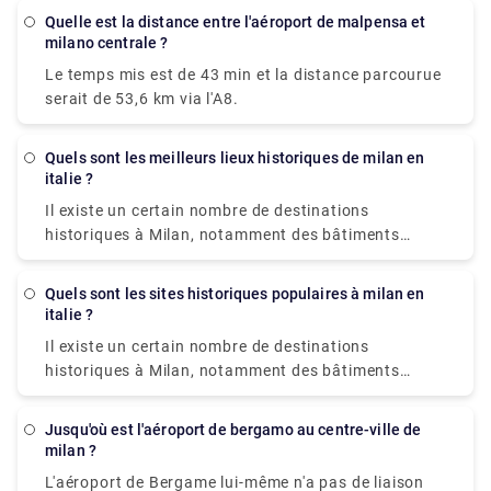
au centre-ville de Milan 112 EUR
les moins chers disponibles.
Quelle est la distance entre l'aéroport de malpensa et
milano centrale ?
Le temps mis est de 43 min et la distance parcourue
serait de 53,6 km via l'A8.
Quels sont les meilleurs lieux historiques de milan en
italie ?
Il existe un certain nombre de destinations
historiques à Milan, notamment des bâtiments
séculaires, des monuments, des palais et des parcs
où vous pourrez en apprendre davantage sur le
Quels sont les sites historiques populaires à milan en
passé glorieux de Milan. La présence de ces sites
italie ?
historiques et musées vous emmènera dans une
Il existe un certain nombre de destinations
promenade à travers la riche histoire de Milan.
historiques à Milan, notamment des bâtiments
Certains d'entre eux sont la basilique Saint-Marc,
séculaires, des monuments, des palais et des parcs
Herculanum, la zone Sacra di Largo Argentina.,
où vous pourrez en apprendre davantage sur le
Paestum. , Cathédrale de Florence. , île de Pianosa. ,
jusqu'où est l'aéroport de bergamo au centre-ville de
passé glorieux de Milan. La présence de ces sites
milan ?
Villa d'Este. , Jardin botanique de Padoue.
historiques et musées vous emmènera dans une
L'aéroport de Bergame lui-même n'a pas de liaison