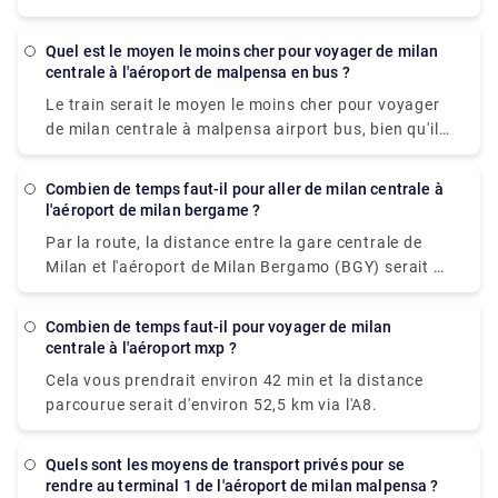
taxi ce qui coûte €85 - €100 et prend 40 min. il y a
aussi un bus direct qui part de Milan Centrale
Quel est le moyen le moins cher pour voyager de milan
Piazza Luigi di Savoia et arrive à la gare routière de
centrale à l'aéroport de malpensa en bus ?
l'aéroport de Bergame.
Le train serait le moyen le moins cher pour voyager
de milan centrale à malpensa airport bus, bien qu'il y
ait 6 façons d'aller de Milano Centrale Station à
Milano Malpensa Airport en bus, train, taxi, voiture,
Combien de temps faut-il pour aller de milan centrale à
voiture de luxe ou navette. Le Malpensa Express
l'aéroport de milan bergame ?
prend 50 minutes jusqu'à la fin de la ligne et passe
Par la route, la distance entre la gare centrale de
toutes les 20 à 40 minutes. Cela vous a coûté
Milan et l'aéroport de Milan Bergamo (BGY) serait de
environ 15,63 $. le premier train est à 00h26.
49 km. Il faut environ 37 min pour conduire de Gare
de Milan-Centrale à Aéroport de Milan Bergamo
Combien de temps faut-il pour voyager de milan
(BGY).
centrale à l'aéroport mxp ?
Cela vous prendrait environ 42 min et la distance
parcourue serait d'environ 52,5 km via l'A8.
Quels sont les moyens de transport privés pour se
rendre au terminal 1 de l'aéroport de milan malpensa ?