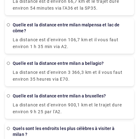
La distance est d'environ 66,7 km et le trajet dure
Malpensa (MXP) et Aéroport de Milan Linate (LIN)
environ 54 minutes via l'A36 et la SP35.
est de 48 km. La distance routière est de 56,6 km.
Malpensa et Bergame sont distantes d'environ 100
km.
Quelle est la distance entre milan malpensa et lac de
côme?
La distance est d'environ 106,7 km et il vous faut
environ 1 h 35 min via A2.
Quelle est la distance entre milan a bellagio?
La distance est d'environ 3 366,3 km et il vous faut
environ 35 heures via E70.
Quelle est la distance entre milan a bruxelles?
La distance est d'environ 900,1 km et le trajet dure
environ 9 h 25 par l'A2.
Quels sont les endroits les plus célèbres à visiter à
milan ?