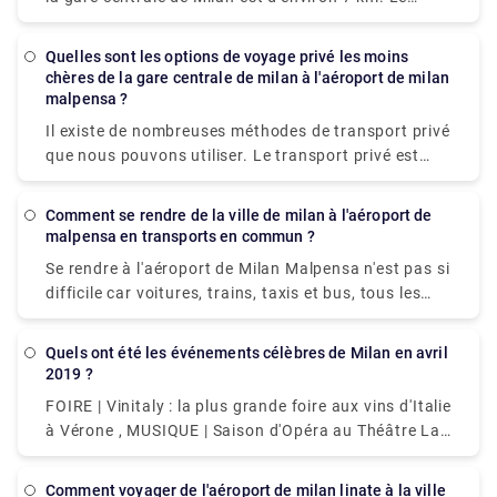
meilleur moyen pour se rendre de Aéroport de Milan
Linate (LIN) à Gare de Milan-Centrale sans voiture
Quelles sont les options de voyage privé les moins
est de prendre un bus, ce qui vous emmène à
chères de la gare centrale de milan à l'aéroport de milan
environ 25 min et coûte environ 4 € - 5 €.
malpensa ?
Il existe de nombreuses méthodes de transport privé
que nous pouvons utiliser. Le transport privé est
facile à utiliser et même confortable et pratique. Se
rendre à l'aéroport de Milan Malpensa n'est pas si
Comment se rendre de la ville de milan à l'aéroport de
difficile car voiture, trains, taxis et bus, tous les
malpensa en transports en commun ?
moyens de transport sont disponibles. Un service de
Se rendre à l'aéroport de Milan Malpensa n'est pas si
navette gratuit pour relier le Terminal 1 au Terminal
difficile car voitures, trains, taxis et bus, tous les
2 et vice-versa, est offert par l'aéroport de Milan
moyens de transport sont disponibles. Un service de
Malpensa lui-même. La navette fournie circule
navette gratuit pour relier le Terminal 1 au Terminal
toutes les 20 minutes de 5h00 à 00h00. Bien que le
Quels ont été les événements célèbres de Milan en avril
2 et vice-versa, est offert par l'aéroport de Milan
2019 ?
moyen le plus convaincant d'accéder à l'aéroport
Malpensa lui-même. La navette fournie circule
soit de prendre le train express de l'aéroport. La
FOIRE | Vinitaly : la plus grande foire aux vins d'Italie
toutes les 20 minutes de 5h00 à 00h00. Bien que le
principale plaque tournante du transport aérien à
à Vérone , MUSIQUE | Saison d'Opéra au Théâtre La
moyen le plus convaincant d'accéder à l'aéroport
Milan est l'aéroport de Malpensa, mais il se trouve à
Fenice de Venise, SPORT | Matchs de Ligue Serie A,
soit de prendre le train express de l'aéroport. La
51 kilomètres du centre-ville.
FOLKLORE LOCAL | Scènes de la Nativité à San
principale plaque tournante du transport aérien à
Comment voyager de l'aéroport de milan linate à la ville