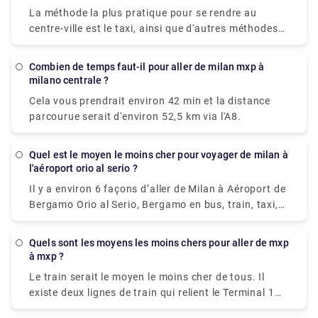
La méthode la plus pratique pour se rendre au
centre-ville est le taxi, ainsi que d'autres méthodes
privées. Le trajet en taxi de l'aéroport de Milan
coûtera environ 90-95 € et il faudra environ 50
Combien de temps faut-il pour aller de milan mxp à
minutes pour atteindre votre destination.
milano centrale ?
Cela vous prendrait environ 42 min et la distance
parcourue serait d'environ 52,5 km via l'A8.
Quel est le moyen le moins cher pour voyager de milan à
l'aéroport orio al serio ?
Il y a environ 6 façons d’aller de Milan à Aéroport de
Bergamo Orio al Serio, Bergamo en bus, train, taxi,
voiture, navette ou voiture de luxe. Par conséquent,
cela varie, mais le train et le bus seraient les moyens
Quels sont les moyens les moins chers pour aller de mxp
les moins chers de tous.
à mxp ?
Le train serait le moyen le moins cher de tous. Il
existe deux lignes de train qui relient le Terminal 1
au centre de Milan : le Malpensa Express et le