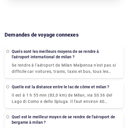
Demandes de voyage connexes
Quels sont les meilleurs moyens de se rendre à
l'aéroport international de milan ?
Se rendre à l'aéroport de Milan Malpensa n'est pas si
difficile car voitures, trains, taxis et bus, tous les
moyens de transport sont disponibles. Un service de
navette gratuit pour relier le Terminal 1 au Terminal
Quelle est la distance entre le lac de côme et milan ?
2 et vice-versa, est offert par l'aéroport de Milan
Il est à 1 h 55 min (83,0 km) de Milan, via SS 36 del
Malpensa lui-même. La navette fournie circule
Lago di Como e dello Spluga. Il faut environ 40
toutes les 20 minutes de 5h00 à 00h00. Bien que le
minutes pour se rendre de Milan au lac de Côme
moyen le plus convaincant d'accéder à l'aéroport
avec les services les plus rapides. Tous les services
soit de prendre le train express de l'aéroport. La
Quel est le meilleur moyen de se rendre de l'aéroport de
de train de Milan à Côme sont gérés par Trenitalia
principale plaque tournante du transport aérien à
bergame à milan ?
où la plupart des trains sont directs, et ils partent