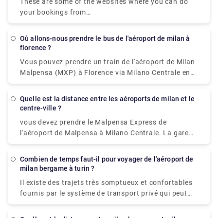
These are some of the websites where you can do
your bookings from
,https://www.googleadservices.com/pagead/aclk?
sa=L&ai=DChcSEwjml6TwmIT2AhXBCisKHQchBukYABADG
Où allons-nous prendre le bus de l'aéroport de milan à
vgexFA&q&adurl&ved=2ahUKEwjXz5rwmIT2AhWJR2wG
florence ?
https ://www.googleadservices.com/pagead/aclk?
Vous pouvez prendre un train de l'aéroport de Milan
sa=L&ai=DChcSEwjml6TwmIT2AhXBCisKHQchBukYABAB
Malpensa (MXP) à Florence via Milano Centrale en
https://www.googleadservices.com/pagead/aclk?
3h 15m environ. Vous pouvez également prendre un
sa=L&ai=
train de l'aéroport de Milan Malpensa (MXP) à
DChcSEwjml6TwmIT2AhXBCisKHQchBukYABAAGgJzZg&a
Quelle est la distance entre les aéroports de milan et le
Florence via Milano Centrale en 3h 15m environ.
centre-ville ?
dwRxA2InL7cc&sig=AOD64_1rshY67ilnNs4S7kuW98ut
https://www.googleadservices.com/pagead/aclk?
vous devez prendre le Malpensa Express de
sa=L&ai=DChcSEwjml6TwmIT2AhXBCisKHQchBukYABAAG
l'aéroport de Malpensa à Milano Centrale. La gare
est située dans le Terminal 1. Et dans le Terminal 2,
il y a une navette gratuite reliant le Terminal 1 au
Combien de temps faut-il pour voyager de l'aéroport de
Terminal 2 toutes les 20 minutes afin que vous
milan bergame à turin ?
puissiez en profiter pour atteindre le Terminal 1 et
Il existe des trajets très somptueux et confortables
prendre l'express pour le centre-ville.
fournis par le système de transport privé qui peut
également être utilisé.