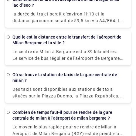
lac d'iseo ?
la durée du trajet serait d'environ 1h13 et la
distance parcourue serait de 59,5 km via A4/E64. La
durée du trajet en bus entre l'aéroport de Milan
Bergamo (BGY) et le lac d'Iseo est d'environ 2h 35m
Quelle est la distance entre le transfert de l'aéroport de
et couvre une distance d'environ 46 km.
Milan Bergame et la ville ?
Le centre de Milan à Bergame est à 39 kilomètres.
Le service de bus régulier de l'aéroport de Bergame
à Milan est le moins cher de tous. Vous pouvez
également vous rendre en bus à la gare de Bergame
Où se trouve la station de taxis de la gare centrale de
et prendre le train fréquent jusqu'à Milan. Le temps
milan ?
de trajet est d'environ 15 à 20 minutes. Vous aurez
Des taxis sont disponibles aux stations de taxis
des bus tous les jours.
situées sur la Piazza Duomo, la Piazza Repubblica,
la Piazza Duca D'Aosta, près de la gare Garibaldi, la
Piazza Castello, la Piazza Cordusio, la Piazza
Combien de temps faut-il pour se rendre de la gare
Fontana et le Largo Augusto.Pour appeler le service
centrale de milan à l'aéroport de milan bergame ?
de taxi à Milan, composez le + 39 (0)27777
Le moyen le plus rapide pour se rendre de Milan à
Aéroport de Milan Bergamo (BGY) est de prendre un