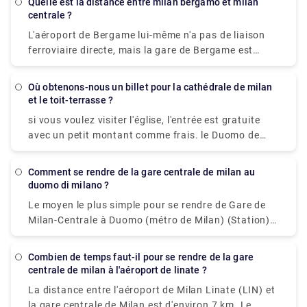
Quelle est la distance entre milan bergamo et milan
centrale ?
L'aéroport de Bergame lui-même n'a pas de liaison
ferroviaire directe, mais la gare de Bergame est
facilement accessible et ne prend que 10 à 15
minutes pour s'y rendre en bus. Bien que les bus
Où obtenons-nous un billet pour la cathédrale de milan
Terravision soient l'un des moyens les moins chers
et le toit-terrasse ?
pour se rendre de l'aéroport de Bergame à Milan
si vous voulez visiter l'église, l'entrée est gratuite
(gare centrale de Milan - Piazza Luigi Savoia). Il faut
avec un petit montant comme frais. le Duomo de
compter environ 49 min, et se trouve à 54,3 km, via
Milan uniquement pour prier ou assister à une
A4/E64 et A51. Il circule de 4h00 à 1h00 et part
messe. Pour visiter la cathédrale, vous devez
toutes les 20 à 30 minutes. Le prix d'un billet aller
Comment se rendre de la gare centrale de milan au
acheter un billet d'entrée, et pour visiter à la fois la
duomo di milano ?
simple est de 5 € (5,70 US$) ou de 9 € (10,30 US$) si
cathédrale et les terrasses, un billet combiné est
vous achetez le billet aller-retour. Les bus
Le moyen le plus simple pour se rendre de Gare de
requis. Vous pouvez également acheter des billets
Terravision circulent de 4h00 à 1h00 et partent
Milan-Centrale à Duomo (métro de Milan) (Station)
séparés sur le toit du Duomo qui n'auront pas accès
toutes les 20 à 30 minutes. La fourchette de prix
sans voiture est de ligne 3 métro, ce qui dure 11 min
à la cathédrale.
d'un billet simple est de 5 € (5,70 US$) ou de 9 €
et vous coûte environ 2 €.
Combien de temps faut-il pour se rendre de la gare
(10,30 US$) en cas d'achat d'un billet aller-retour.
centrale de milan à l'aéroport de linate ?
La distance entre l'aéroport de Milan Linate (LIN) et
la gare centrale de Milan est d'environ 7 km. Le