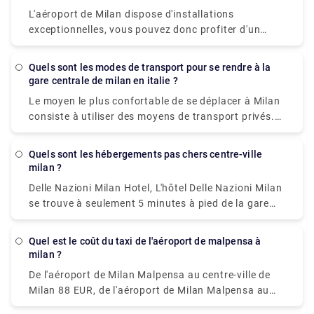
L'aéroport de Milan dispose d'installations
exceptionnelles, vous pouvez donc profiter d'un
voyage pratique et confortable où que vous soyez.
Et à part cela, de nombreux services privés sont
Quels sont les modes de transport pour se rendre à la
disponibles, ce qui pourrait également être une
gare centrale de milan en italie ?
bonne option.
Le moyen le plus confortable de se déplacer à Milan
consiste à utiliser des moyens de transport privés.
Bien qu'il existe des systèmes de transport public
peu coûteux appelés ATM. Ce système comprend le
Quels sont les hébergements pas chers centre-ville
métro, les bus et les tramways qui sont longs et bon
milan ?
marché. Les taxis avec compteur peuvent
Delle Nazioni Milan Hotel, L'hôtel Delle Nazioni Milan
également être une bonne option.
se trouve à seulement 5 minutes à pied de la gare
centrale de Milan. Numa Fast & Digital Check-in I
Loreto, Situé à 1,2 km du GAM Milano à Milan.Milan
Quel est le coût du taxi de l'aéroport de malpensa à
Eleven by Brera Apartments, Situé à moins de 400
milan ?
mètres du Palazzo Reale et à 400 mètres du Duomo
De l'aéroport de Milan Malpensa au centre-ville de
de Milan, dans le centre de Milan.Portaclè
Milan 88 EUR, de l'aéroport de Milan Malpensa au
Suites,Situated in Milan , à 200 mètres de la Villa
Bellagio 127 EUR, de l'aéroport de Milan Malpensa
Necchi Campiglio. Ce sont quelques-uns des hôtels