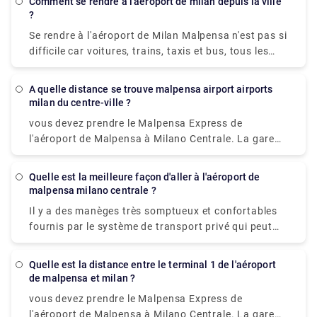
Comment se rendre à l'aéroport de milan depuis la ville
San Giovanni. Cela peut vous prendre aussi peu que
?
36 minutes pour vous rendre de Milan à Lac de
Se rendre à l'aéroport de Milan Malpensa n'est pas si
Côme avec les services les plus rapides.
difficile car voitures, trains, taxis et bus, tous les
moyens de transport sont disponibles. Un service de
navette gratuit pour relier le Terminal 1 au Terminal
A quelle distance se trouve malpensa airport airports
2 et vice-versa, est offert par l'aéroport de Milan
milan du centre-ville ?
Malpensa lui-même. La navette fournie circule
vous devez prendre le Malpensa Express de
toutes les 20 minutes de 5h00 à 00h00. Bien que le
l'aéroport de Malpensa à Milano Centrale. La gare
moyen le plus convaincant d'accéder à l'aéroport
est située dans le Terminal 1. Et dans le Terminal 2,
soit de prendre le train express de l'aéroport. La
il y a une navette gratuite reliant le Terminal 1 au
principale plaque tournante du transport aérien à
Quelle est la meilleure façon d'aller à l'aéroport de
Terminal 2 toutes les 20 minutes afin que vous
malpensa milano centrale ?
Milan est l'aéroport de Malpensa, mais il se trouve à
puissiez en profiter pour atteindre le Terminal 1 et
51 kilomètres du centre-ville.
Il y a des manèges très somptueux et confortables
prendre l'express pour le centre-ville.
fournis par le système de transport privé qui peut
également être utilisé. Il est économique et il existe
2 modes de transport disponibles de l'aéroport de
Quelle est la distance entre le terminal 1 de l'aéroport
Milan Malpensa (MXP) au centre-ville de Milan : le
de malpensa et milan ?
taxi et le train. La méthode la plus pratique pour se
vous devez prendre le Malpensa Express de
rendre au centre-ville est le taxi. Le trajet en taxi de
l'aéroport de Malpensa à Milano Centrale. La gare