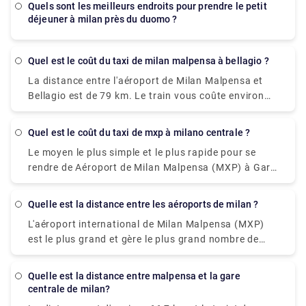
destination. Vous pouvez également conduire de
quels sont les meilleurs endroits pour prendre le petit
coûterait environ 550 ₹ - 850 ₹ et le trajet dure
déjeuner à milan près du duomo ?
Milan à Venise, ce qui ne prend qu'environ trois
environ 38 min. Alors que le taxi vous coûterait
heures, si vous n'êtes pas pressé et aussi prendre le
entre 7 000 et 8 500 ₹ et prend également 38
train. Avec une voiture, le voyage devient une partie
minutes. Il n'y a pas de train direct depuis Côme
Quel est le coût du taxi de milan malpensa à bellagio ?
de vos vacances.
jusqu'à Aéroport de Milan Malpensa (MXP). Sans
La distance entre l'aéroport de Milan Malpensa et
voiture si vous prévoyez d'aller, prenez la ligne 518
Bellagio est de 79 km. Le train vous coûte environ
bus et train qui dure 54 min et coûte ₹650 - ₹1,700.
19,80 € et dure 3 heures tandis que le taxi vous
coûte environ 120 €-150 € et dure environ 1 heure et
Quel est le coût du taxi de mxp à milano centrale ?
35 minutes. La distance par la route est de 82,1 km.
Le moyen le plus simple et le plus rapide pour se
rendre de Aéroport de Milan Malpensa (MXP) à Gare
de Milan-Centrale est de prendre un taxi, le trajet
dure 38 min et coûte 80 € - 100 €. Deux lignes de
Quelle est la distance entre les aéroports de milan ?
train relient le Terminal 1 au centre de Milan. Le
L'aéroport international de Milan Malpensa (MXP)
Malpensa Express et Trenitalia sont ceux qui sont
est le plus grand et gère le plus grand nombre de
disponibles. Le Malpensa Express vous prend
vols internationaux long-courriers, tandis que Milan
environ 50 minutes, il circule toutes les 20 à 40
Linate (LIN) est le plus proche du centre-ville et
minutes. Il vous conduira à Milano Centrale,
Quelle est la distance entre malpensa et la gare
dessert principalement des vols en provenance
Cadorna ou Milan Porta Garibaldi.
centrale de milan?
d'Italie. La distance entre Aéroport de Milan