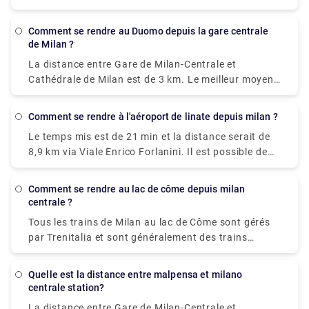
le plus rapide serait de louer un taxi qui vous
coûterait environ 85 € - 100 € et vous emmènerait à
Comment se rendre au Duomo depuis la gare centrale
environ 40 minutes. Il y a aussi un bus direct qui
de Milan ?
part de Milan Centrale Piazza Luigi di Savoia et
La distance entre Gare de Milan-Centrale et
arrive à la station Bergamo Airport Bus Station
Cathédrale de Milan est de 3 km. Le meilleur moyen
pour se rendre de Gare de Milan-Centrale à
Cathédrale de Milan sans voiture est de prendre la
Comment se rendre à l'aéroport de linate depuis milan ?
ligne 3 du métro, ce qui vous prendra environ 15 min
Le temps mis est de 21 min et la distance serait de
et vous coûtera seulement 2 €. La durée du trajet
8,9 km via Viale Enrico Forlanini. Il est possible de
entre la gare centrale de Milan et la gare Duomo
rejoindre l'aéroport de Milan Linate en train en
(métro de Milan) est d'environ 11 min et couvre une
arrivant à la gare de Milan Forlanini qui est
distance d'environ 3 km.
Comment se rendre au lac de côme depuis milan
directement reliée à l'aéroport par la ligne de bus
centrale ?
urbain 73 (7 arrêts pour un trajet d'environ 10
Tous les trains de Milan au lac de Côme sont gérés
minutes). L'aéroport de Linate n'a pas sa propre
par Trenitalia et sont généralement des trains
gare à l'intérieur du bâtiment, la gare la plus proche
directs. ils partent de la gare Milano Centrale ou
est Milano Centrale.
Milano Porta Garibaldi et arrivent à la gare Como
Quelle est la distance entre malpensa et milano
San Giovanni. Cela peut vous prendre aussi peu que
centrale station?
36 minutes pour vous rendre de Milan à Lac de
La distance entre Gare de Milan-Centrale et