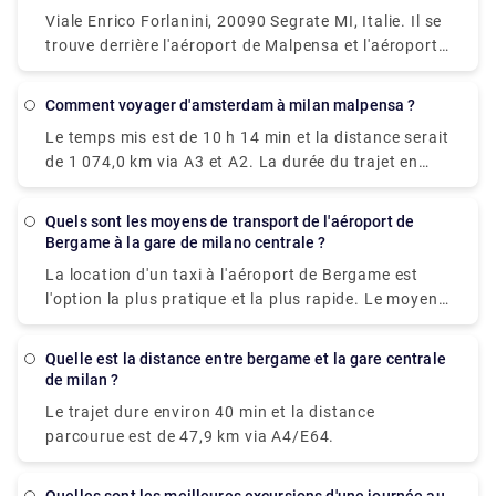
Malpensa (MXP) à Milan serait de prendre un train
Viale Enrico Forlanini, 20090 Segrate MI, Italie. Il se
qui coûte 11 € - 16 € et prend 37 min.
trouve derrière l'aéroport de Malpensa et l'aéroport
d'Orio al Serio. C'est l'aéroport le plus proche de la
ville et situé à seulement 7 km du centre de Milan. Il
Comment voyager d'amsterdam à milan malpensa ?
n'y a pas de gare à Linate, mais les liaisons par les
Le temps mis est de 10 h 14 min et la distance serait
transports en commun et la navette de l'aéroport de
de 1 074,0 km via A3 et A2. La durée du trajet en
Linate sont plutôt bonnes.
train entre Amsterdam et l'aéroport de Milan
Malpensa (MXP) est d'environ 12h 41m et parcourt
Quels sont les moyens de transport de l'aéroport de
une distance d'environ 1424 km.
Bergame à la gare de milano centrale ?
La location d'un taxi à l'aéroport de Bergame est
l'option la plus pratique et la plus rapide. Le moyen
le plus rapide serait de louer un taxi qui vous
coûterait environ 85 € - 100 € et vous emmènerait à
Quelle est la distance entre bergame et la gare centrale
environ 40 minutes. Il y a aussi un bus direct qui
de milan ?
part de Milan Centrale Piazza Luigi di Savoia et
Le trajet dure environ 40 min et la distance
arrive à la station Bergamo Airport Bus Station
parcourue est de 47,9 km via A4/E64.