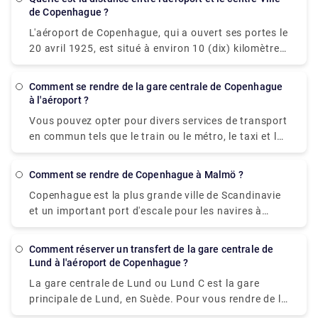
jardins de Tivoli 2. Villa Copenhagen - À environ 0,5
de Copenhague ?
km des jardins de Tivoli 3. The Square Copenhagen -
L'aéroport de Copenhague, qui a ouvert ses portes le
À environ 0,5 m des jardins de Tivoli
20 avril 1925, est situé à environ 10 (dix) kilomètres
au sud du centre-ville. C'est le plus grand aéroport
des pays nordiques. À la suite de cette distinction,
Comment se rendre de la gare centrale de Copenhague
l'aéroport a remporté cette distinction un record de
à l'aéroport ?
quatorze fois maintenant.
Vous pouvez opter pour divers services de transport
en commun tels que le train ou le métro, le taxi et le
bus pour vous rendre de la gare centrale de
Copenhague à l'aéroport. Le train est le moyen de
Comment se rendre de Copenhague à Malmö ?
transport le plus rapide, il faut 12 à 15 minutes pour
Copenhague est la plus grande ville de Scandinavie
rejoindre la gare centrale de Copenhague. Alors
et un important port d'escale pour les navires à
qu'un taxi et un métro prendront tous les deux
passagers. Malmö, en Suède, se trouve à environ 30
environ 20 minutes (selon le trafic) et le bus prendra
km et est connue pour son château vieux de 600 ans
environ 40 minutes. Cependant, les services de
Comment réserver un transfert de la gare centrale de
et son centre-ville attrayant. Malgré le fait que le
transfert privé restent la meilleure option. Vous
Lund à l'aéroport de Copenhague ?
détroit de Kattegat sépare le Danemark et la Suède,
pouvez pré-réserver un transfert privé bien à
La gare centrale de Lund ou Lund C est la gare
les déplacements terrestres sont le seul moyen de se
l'avance sur rydeu.com et y sélectionner les offres
principale de Lund, en Suède. Pour vous rendre de la
déplacer entre les deux villes, et cela ne prend
qui conviennent à votre confort et à votre budget.
gare centrale de Lund à l'aéroport de Copenhague,