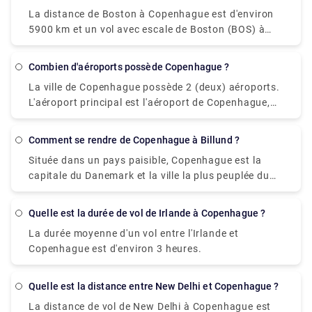
vous coûtera environ 5 € et le moyen le plus rapide
La distance de Boston à Copenhague est d'environ
est de prendre un taxi qui peut sera un peu cher et
5900 km et un vol avec escale de Boston (BOS) à
vous coûtera environ 30 €. Cependant, vous pouvez
Copenhague (CPH) dure environ 10 heures.
prendre un pari sur les services de transfert privés,
en particulier celui fourni par Rydeu. Croyez-moi,
Combien d'aéroports possède Copenhague ?
vous n'aurez pas à vous soucier de vos bagages ou
La ville de Copenhague possède 2 (deux) aéroports.
de votre budget. les prix sont abordables et en
L'aéroport principal est l'aéroport de Copenhague,
même temps, vous allez vivre une expérience
Kastrup. C'est le plus grand et le principal aéroport
merveilleuse qui vous procurera une ambiance de
international desservant Copenhague, le Danemark,
voyage agréable contrairement à la sensation de
Comment se rendre de Copenhague à Billund ?
le reste de la Zélande, la région d'Oresund et une
léthargie que vous ressentez habituellement en
Située dans un pays paisible, Copenhague est la
grande partie du sud de la Suède, y compris Scania.
voyageant. Si vous souhaitez profiter pleinement de
capitale du Danemark et la ville la plus peuplée du
L'autre aéroport est l'aéroport de Roskilde.
certaines offres intéressantes, pré-réservez votre
pays. Copenhague, située sur la côte est de l'île, en
voyage sur rydeu.com et vivez l'expérience unique
Zélande, abrite le majestueux château
Quelle est la durée de vol de Irlande à Copenhague ?
d'une vie
d'Amalienborg, qui abrite la famille royale danoise. Il
La durée moyenne d'un vol entre l'Irlande et
y a quatre façons d'aller de Copenhague à Billund,
Copenhague est d'environ 3 heures.
c'est-à-dire en bus, en voiture ou en avion. La
distance entre Copenhague et Billund est d'environ
250 km et la distance par la route est d'env. 300
Quelle est la distance entre New Delhi et Copenhague ?
kilomètres. Il faut environ 3 heures pour se rendre
La distance de vol de New Delhi à Copenhague est