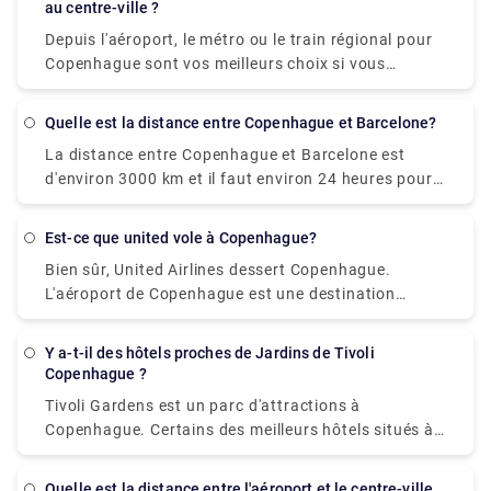
les jours fériés.
également visiter le lien fourni ici
au centre-ville ?
gratuite) : environ 85 € 5. Captain Room : environ 95
https://www.rydeu.com/copenhagen/airport-
€ 6. Quadruple Famille : Environ 115 €
Depuis l'aéroport, le métro ou le train régional pour
transfers
Copenhague sont vos meilleurs choix si vous
manquez de temps. Dans les 15 minutes qui suivent
votre arrivée à l'aéroport de Copenhague, vous serez
Quelle est la distance entre Copenhague et Barcelone?
peut-être au centre-ville en prenant le métro ou le
La distance entre Copenhague et Barcelone est
train régional. La seule chose dont vous aurez
d'environ 3000 km et il faut environ 24 heures pour
besoin est un billet à trois zones, qui peut être
se rendre de Copenhague à Barcelone.
acheté pour environ 10 € au ticket d'aéroport.
Est-ce que united vole à Copenhague?
Bien sûr, United Airlines dessert Copenhague.
L'aéroport de Copenhague est une destination
majeure pour United Airlines.
Y a-t-il des hôtels proches de Jardins de Tivoli
Copenhague ?
Tivoli Gardens est un parc d'attractions à
Copenhague. Certains des meilleurs hôtels situés à
proximité sont répertoriés ci-dessous: 1.
Copenhagen Mariott Hotel - À environ 10 km des
Quelle est la distance entre l'aéroport et le centre-ville