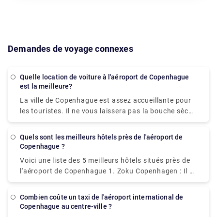
Demandes de voyage connexes
Quelle location de voiture à l'aéroport de Copenhague
est la meilleure?
La ville de Copenhague est assez accueillante pour
les touristes. Il ne vous laissera pas la bouche sèche
ou un portefeuille gonflé. Les touristes peuvent se
déplacer dans la ville en utilisant une variété de
Quels sont les meilleurs hôtels près de l'aéroport de
modes de transport. Les options de transport vont
Copenhague ?
de l'opulent à l'économique. Les voitures autonomes
Voici une liste des 5 meilleurs hôtels situés près de
sont un excellent moyen d'économiser du temps et
l'aéroport de Copenhague 1. Zoku Copenhagen : Il se
de l'argent lors de vos déplacements en ville. Les
trouve à environ 6 km de l'aéroport. 2. Crown Plaza
agences de location de voitures sont facilement
Copenhagen Towers : Un hôtel IHG situé à environ 5
disponibles pour tous ceux qui choisissent de le
Combien coûte un taxi de l'aéroport international de
km de l'aéroport. 3. Copenhagen Go Hotel : Situé à 3
Copenhague au centre-ville ?
faire. Quel est le meilleur aspect de celui-ci? Un
km de l'aéroport. 4. Comfort Hotel Copenhagen