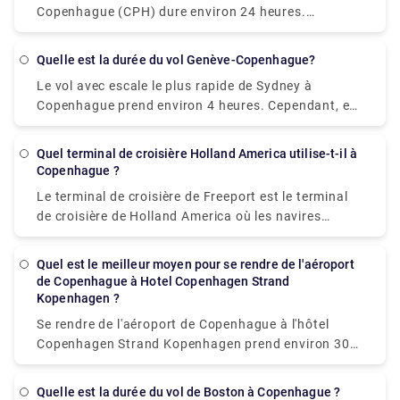
billets de train plein tarif. Cependant, ils sont plus
Copenhague (CPH) dure environ 24 heures.
lents et s'arrêtent en dehors du centre-ville
Cependant, certaines compagnies aériennes
d'Odense. Voitures : Conduire une voiture sera une
peuvent prendre environ 45 heures en fonction de la
option coûteuse, les frais de péage du pont et le
Quelle est la durée du vol Genève-Copenhague?
destination de l'escale et de la durée d'attente.
stationnement étant inclus dans les frais de
Le vol avec escale le plus rapide de Sydney à
fonctionnement normaux. Cependant, il offre une
Copenhague prend environ 4 heures. Cependant, en
flexibilité totale pour s'arrêter à plus de sites en
fonction de la destination de l'escale et de la durée
cours de route. Transferts privés : bien que les
d'attente, certaines compagnies aériennes peuvent
Quel terminal de croisière Holland America utilise-t-il à
options de transport en commun soient moins
prendre jusqu'à 15 heures.
Copenhague ?
chères, l'essence d'une excursion d'une journée
Le terminal de croisière de Freeport est le terminal
mémorable réside toujours dans un trajet
de croisière de Holland America où les navires
personnalisé qui vous offre un service premium
arrivant à Copenhague accostent.
exclusif afin que vous puissiez profiter de votre
voyage sans aucun souci. Si vous prévoyez de
Quel est le meilleur moyen pour se rendre de l'aéroport
profiter de votre voyage dans une voiture premium
de Copenhague à Hotel Copenhagen Strand
bien désinfectée et confortable de votre choix avec
Kopenhagen ?
l'aide d'un chauffeur linguiste, vous devez
Se rendre de l'aéroport de Copenhague à l'hôtel
absolument pré-réserver votre voyage sur
Copenhagen Strand Kopenhagen prend environ 30
rydeu.com. et explorez ses différents services et
minutes et couvre une distance d'environ 10 km et
offres qui feront du voyage vers votre destination
l'option la moins chère pour vous sera le métro qui
Quelle est la durée du vol de Boston à Copenhague ?
de rêve, une expérience unique dans une vie.