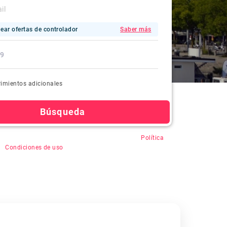
ear ofertas de controlador
Saber más
imientos adicionales
Búsqueda
en "Buscar", usted acepta el registro automático,
Política
&
Condiciones de uso
.