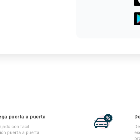
ega puerta a puerta
De
ajado con fácil
De
ión puerta a puerta
es
pr