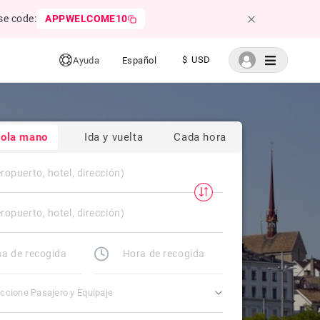
se code:
APPWELCOME10
$ USD
Ayuda
Español
sola mano
Ida y vuelta
Cada hora
ccione Pasajero y Equipaje