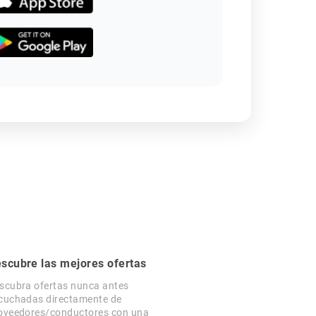
scubre las mejores ofertas
scubra ofertas nunca antes
cuchadas directamente de
oveedores/conductores con una