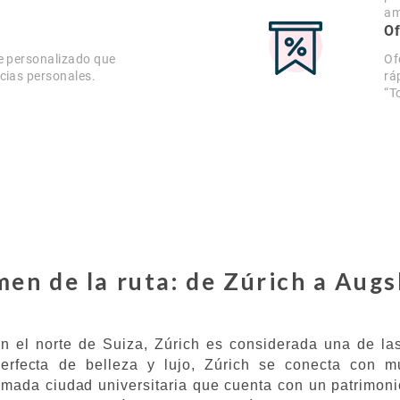
am
Of
e personalizado que
Of
cias personales.
rá
“T
en de la ruta: de Zúrich a Aug
 en el norte de Suiza, Zúrich es considerada una de 
rfecta de belleza y lujo, Zúrich se conecta con m
ada ciudad universitaria que cuenta con un patrimonio