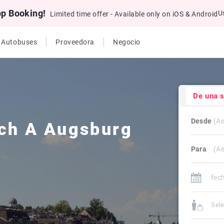
pp Booking!
U
Limited time offer - Available only on iOS & Android
e Autobuses
Proveedora
Negocio
De una 
Desde
ch
A
Augsburg
Para
Sele