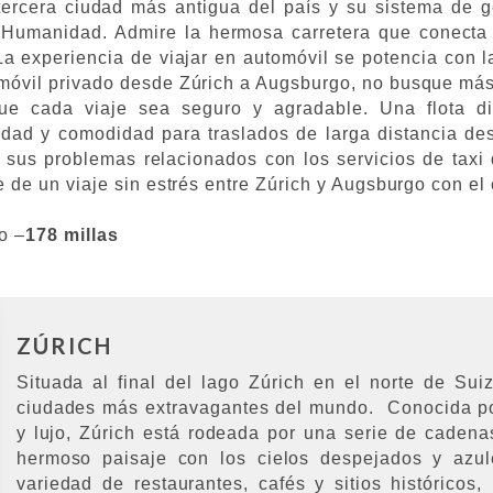
 tercera ciudad más antigua del país y su sistema de 
umanidad. Admire la hermosa carretera que conecta 
 La experiencia de viajar en automóvil se potencia con 
tomóvil privado desde Zúrich a Augsburgo, no busque más
ue cada viaje sea seguro y agradable. Una flota d
idad y comodidad para traslados de larga distancia d
 sus problemas relacionados con los servicios de taxi
te de un viaje sin estrés entre Zúrich y Augsburgo con el
o –
178 millas
ZÚRICH
Situada al final del lago Zúrich en el norte de Sui
ciudades más extravagantes del mundo. Conocida po
y lujo, Zúrich está rodeada por una serie de cadena
hermoso paisaje con los cielos despejados y azul
variedad de restaurantes, cafés y sitios históricos,