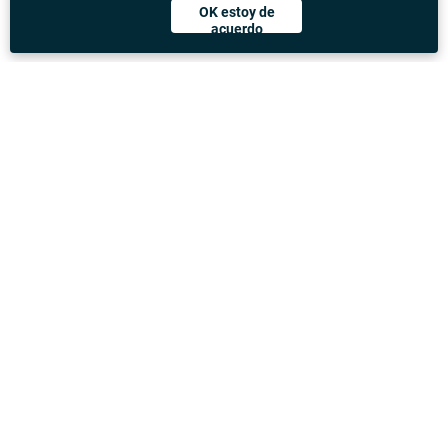
OK estoy de
acuerdo
Descargar Rydeu App
United Kingdom
Dirección
:
71-75 Shelton Street, Covent Garden, London,
WC2H 9JQ
Correo
Investigación general
electrónico
:
info@rydeu.com