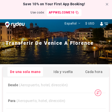
Save 10% on Your First App Booking!
Use code:
APPWELCOME10
Español
$
USD
Transferir De
Venice
A
Florence
De una sola mano
Ida y vuelta
Cada hora
Desde
(Aeropuerto, hotel, dirección)
Para
(Aeropuerto, hotel, dirección)