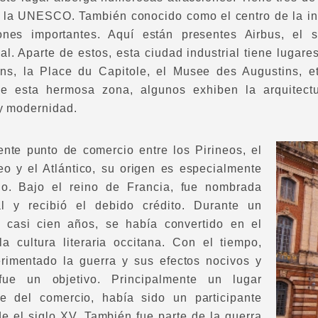
 la UNESCO. También conocido como el centro de la ind
iones importantes. Aquí están presentes Airbus, el
l. Aparte de estos, esta ciudad industrial tiene lugare
ns, la Place du Capitole, el Musee des Augustins, 
de esta hermosa zona, algunos exhiben la arquitect
 y modernidad.
ente punto de comercio entre los Pirineos, el
eo y el Atlántico, su origen es especialmente
do. Bajo el reino de Francia, fue nombrada
al y recibió el debido crédito. Durante un
 casi cien años, se había convertido en el
la cultura literaria occitana. Con el tiempo,
rimentado la guerra y sus efectos nocivos y
ue un objetivo. Principalmente un lugar
e del comercio, había sido un participante
de el siglo XV. También fue parte de la guerra