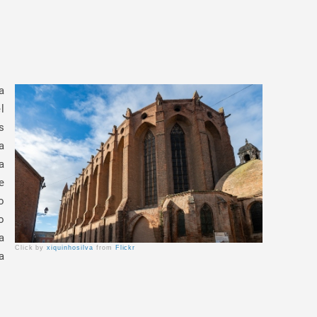
a
l
s
a
a
e
o
o
a
Click by
xiquinhosilva
from
Flickr
a