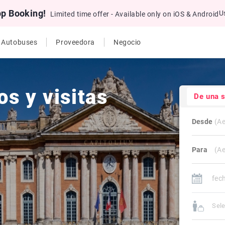
pp Booking!
U
Limited time offer - Available only on iOS & Android
e Autobuses
Proveedora
Negocio
s y visitas
De una 
Desde
Para
Sele