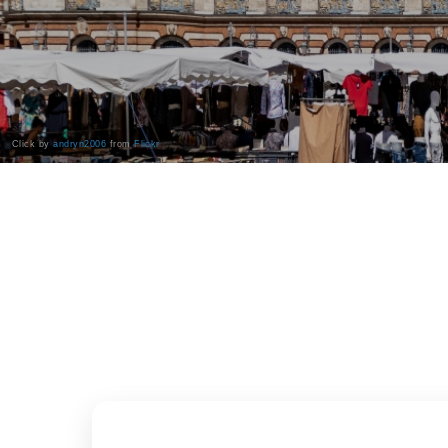
Click by
andryn2006
from
Flickr