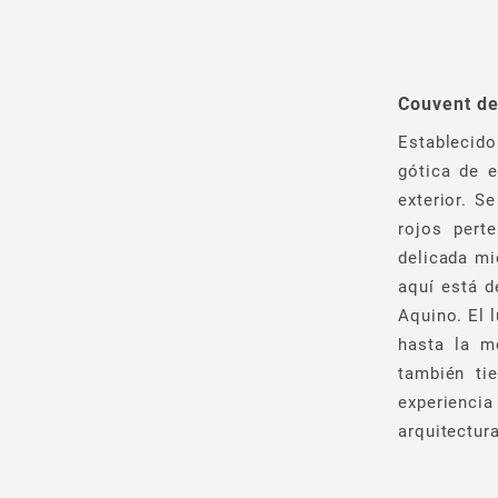
Couvent de
Establecido
gótica de e
exterior. S
rojos perte
delicada mi
aquí está d
Aquino. El 
hasta la m
también ti
experienci
arquitectur