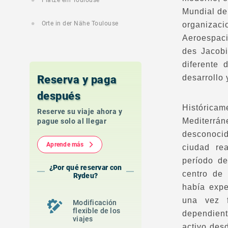
Plätze ein Toulouse
Mundial de
Orte in der Nähe Toulouse
organizac
Aeroespacia
des Jacobi
diferente 
Reserva y paga
desarrollo
después
Históricam
Reserve su viaje ahora y
Mediterrán
pague solo al llegar
desconoci
Aprende más
ciudad re
período de
¿Por qué reservar con
centro de 
Rydeu?
había expe
una vez f
Modificación
flexible de los
dependient
viajes
activo des