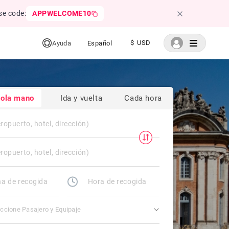
se code:
APPWELCOME10
$ USD
Ayuda
Español
sola mano
Ida y vuelta
Cada hora
ccione Pasajero y Equipaje