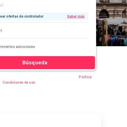
ear ofertas de controlador
Saber más
imientos adicionales
Búsqueda
en "Buscar", usted acepta el registro automático,
Política
&
Condiciones de uso
.