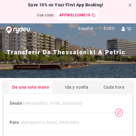
Save 10% on Your First App Booking!
Use code:
APPWELCOME10
Español
$
USD
Transferir De
Thessaloniki
A
Petric
De una sola mano
Ida y vuelta
Cada hora
Desde
(Aeropuerto, hotel, dirección)
Para
(Aeropuerto, hotel, dirección)