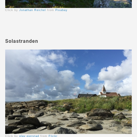
Click by
Jonathan Reichel
from
Pixabay
Solastranden
Click by
olav gjerstad
from
Flickr