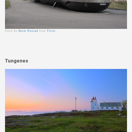
Click by
Bernt Rostad
from
Flickr
Tungenes