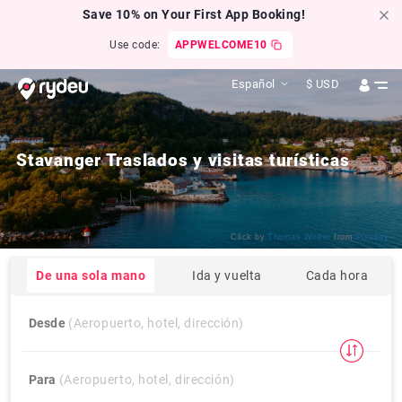
Save 10% on Your First App Booking!
Use code:
APPWELCOME10
Español
$
USD
Stavanger Traslados y visitas turísticas
Click by
Thomas Wolter
from
Pixabay
De una sola mano
Ida y vuelta
Cada hora
Desde
(Aeropuerto, hotel, dirección)
Para
(Aeropuerto, hotel, dirección)