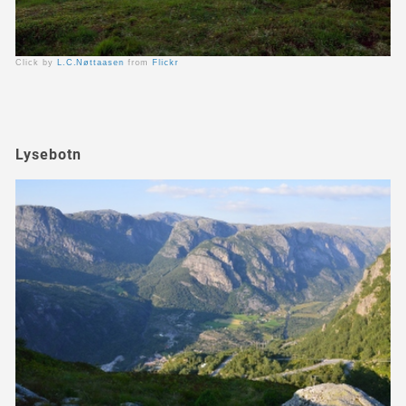
Click by
L.C.Nøttaasen
from
Flickr
Lysebotn