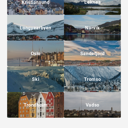
Kristiansund
Leknes
Longyearbyen
Narvik
Oslo
Sandefjord
Ski
Tromso
Trondheim
Vadso