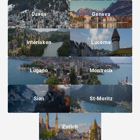
Davos
Geneva
Interlaken
Lucerne
Lugano
Montreux
Sion
St-Moritz
Zurich