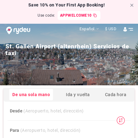
Save 10% on Your First App Booking!
Use code:
APPWELCOME10
Español
$
USD
St. Gallen Airport (altenrhein) Servicios de
taxi
Click by
pobre.ch
from
Flickr
De una sola mano
Ida y vuelta
Cada hora
Desde
(Aeropuerto, hotel, dirección)
Para
(Aeropuerto, hotel, dirección)