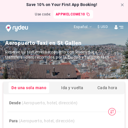
Save 10% on Your First App Booking!
Use code:
APPWELCOME10
Español
$
USD
Aeropuerto Taxi en St Gallen
Reserve su taxi en el aeropuerto con Rydeu para
transferencias, recorridos por la ciudad y turismo fácil.
Click by
pobre.ch
from
Flickr
De una sola mano
Ida y vuelta
Cada hora
Desde
(Aeropuerto, hotel, dirección)
Para
(Aeropuerto, hotel, dirección)