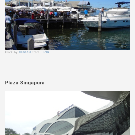
Click by
denisbin
from
Flickr
Plaza Singapura