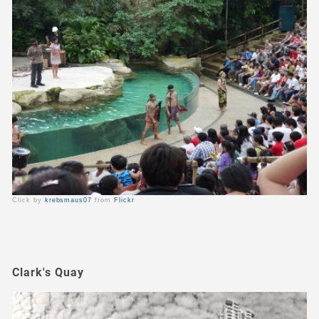
Click by
krebsmaus07
from
Flickr
Clark's Quay