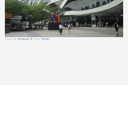
Click by
Dickson P
from
Flickr