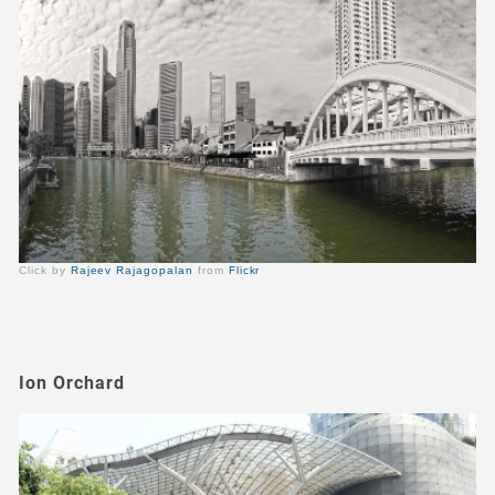
Click by
Rajeev Rajagopalan
from
Flickr
Ion Orchard