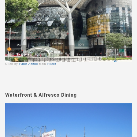
Click by
Fabio Achilli
from
Flickr
Waterfront & Alfresco Dining