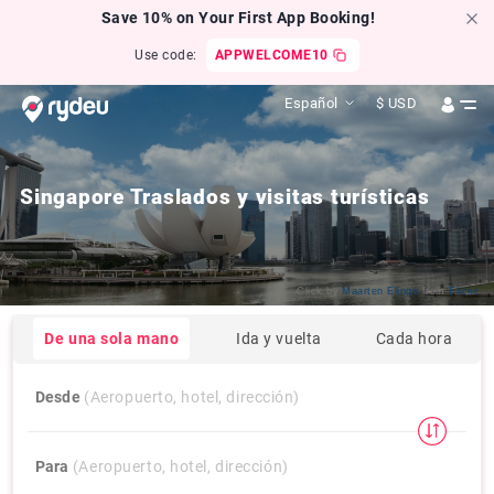
Save 10% on Your First App Booking!
Use code:
APPWELCOME10
Español
$
USD
Singapore Traslados y visitas turísticas
Click by
Maarten Elings
from
Flickr
De una sola mano
Ida y vuelta
Cada hora
Desde
(Aeropuerto, hotel, dirección)
Para
(Aeropuerto, hotel, dirección)