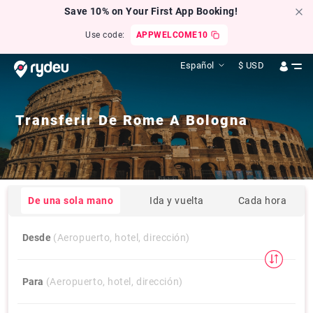
Save 10% on Your First App Booking!
Use code:
APPWELCOME10
Español
$
USD
Transferir De
Rome
A
Bologna
De una sola mano
Ida y vuelta
Cada hora
Desde
(Aeropuerto, hotel, dirección)
Para
(Aeropuerto, hotel, dirección)