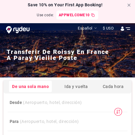
Save 10% on Your First App Booking!
Use code:
APPWELCOME10
Español
$
USD
Transferir De
Roissy En France
A
Paray Vieille Poste
De una sola mano
Ida y vuelta
Cada hora
Desde
(Aeropuerto, hotel, dirección)
Para
(Aeropuerto, hotel, dirección)