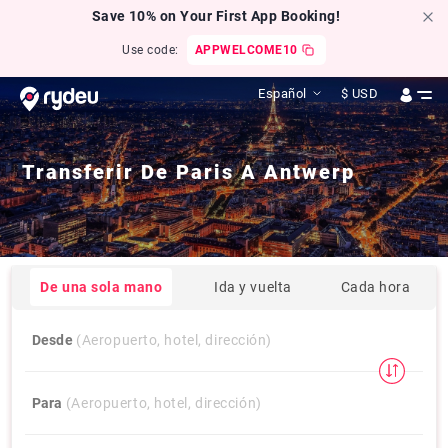
Save 10% on Your First App Booking!
Use code:
APPWELCOME10
Español
$
USD
Transferir De
Paris
A
Antwerp
De una sola mano
Ida y vuelta
Cada hora
Desde
(Aeropuerto, hotel, dirección)
Para
(Aeropuerto, hotel, dirección)