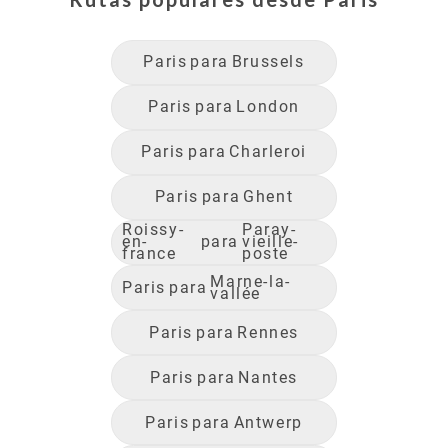
Paris
para
Brussels
Paris
para
London
Paris
para
Charleroi
Paris
para
Ghent
Roissy-
Paray-
en-
para
vieille-
france
poste
Marne-la-
Paris
para
vallée
Paris
para
Rennes
Paris
para
Nantes
Paris
para
Antwerp