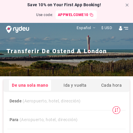
Save 10% on Your First App Booking!
Use code:
APPWELCOME10
Español
$
USD
Transferir De
Ostend
A
London
De una sola mano
Ida y vuelta
Cada hora
Desde
(Aeropuerto, hotel, dirección)
Para
(Aeropuerto, hotel, dirección)