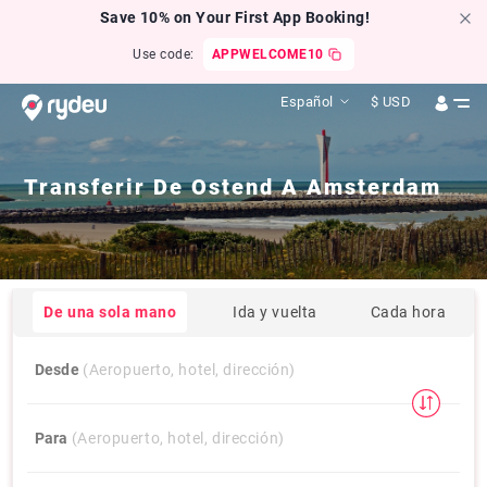
Save 10% on Your First App Booking!
Use code:
APPWELCOME10
Español
$
USD
Transferir De
Ostend
A
Amsterdam
De una sola mano
Ida y vuelta
Cada hora
Desde
(Aeropuerto, hotel, dirección)
Para
(Aeropuerto, hotel, dirección)