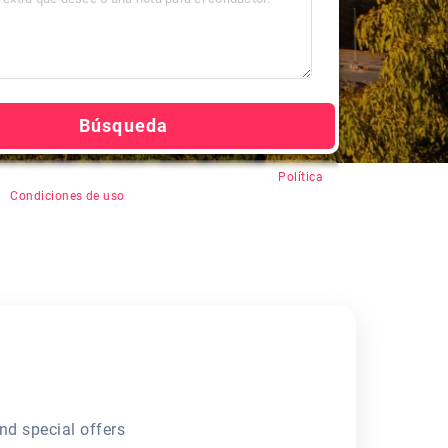
Búsqueda
en "Buscar", usted acepta el registro automático,
Política
&
Condiciones de uso
.
nd special offers