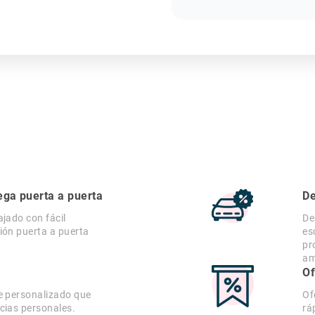
ega puerta a puerta
De
ajado con fácil
De
ión puerta a puerta
es
pr
am
Of
e personalizado que
Of
cias personales.
rá