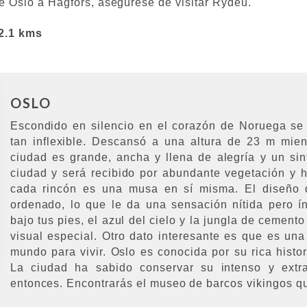
 de Oslo a Hagfors, asegúrese de visitar Rydeu.
2.1 kms
OSLO
Escondido en silencio en el corazón de Noruega se
tan inflexible. Descansó a una altura de 23 m mie
ciudad es grande, ancha y llena de alegría y un sin
ciudad y será recibido por abundante vegetación y h
cada rincón es una musa en sí misma. El diseño d
ordenado, lo que le da una sensación nítida pero ín
bajo tus pies, el azul del cielo y la jungla de cemen
visual especial. Otro dato interesante es que es un
mundo para vivir. Oslo es conocida por su rica histor
La ciudad ha sabido conservar su intenso y extra
entonces. Encontrarás el museo de barcos vikingos qu