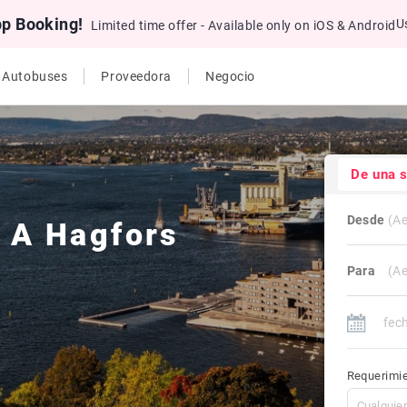
pp Booking!
U
Limited time offer - Available only on iOS & Android
e Autobuses
Proveedora
Negocio
De una 
Desde
o
A
Hagfors
Para
Requerimie