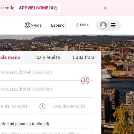
se code:
APPWELCOME10
$ USD
Ayuda
Español
sola mano
Ida y vuelta
Cada hora
ntos adicionales
(optional)