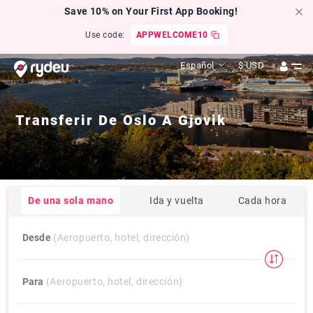
Save 10% on Your First App Booking!
Use code:
APPWELCOME10
Español
$
USD
Transferir De
Oslo
A
Gjovik
De una sola mano
Ida y vuelta
Cada hora
Desde
(Aeropuerto, hotel, dirección)
Para
(Aeropuerto, hotel, dirección)