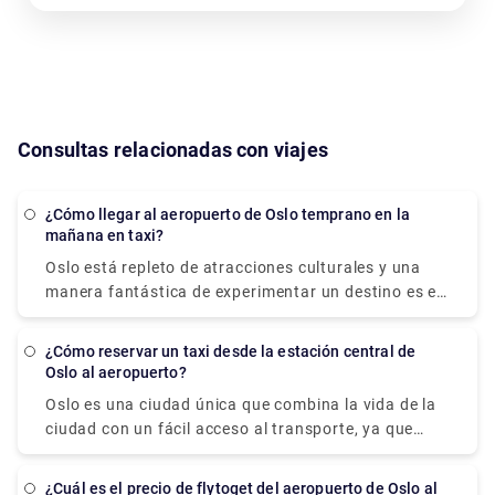
Consultas relacionadas con viajes
¿Cómo llegar al aeropuerto de Oslo temprano en la
mañana en taxi?
Oslo está repleto de atracciones culturales y una
manera fantástica de experimentar un destino es en
un viaje por carretera. Pero, los sirvientes del
servicio de taxi en Noruega se brindan solo dentro
¿Cómo reservar un taxi desde la estación central de
de los límites de la ciudad. La mejor manera de
Oslo al aeropuerto?
conseguir un taxi en Oslo y el aeropuerto de
Oslo es una ciudad única que combina la vida de la
Gardermoen (OSL) es reservar con antelación un
ciudad con un fácil acceso al transporte, ya que
traslado privado. Si desea viajar al aeropuerto para
están ampliamente disponibles y conectan
tomar un vuelo por la mañana, una forma rentable
convenientemente a los pasajeros con los puntos de
de llegar al aeropuerto es reservar un taxi. Se tarda
¿Cuál es el precio de flytoget del aeropuerto de Oslo al