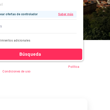
ear ofertas de controlador
Saber más
imientos adicionales
Búsqueda
en "Buscar", usted acepta el registro automático,
Política
&
Condiciones de uso
.