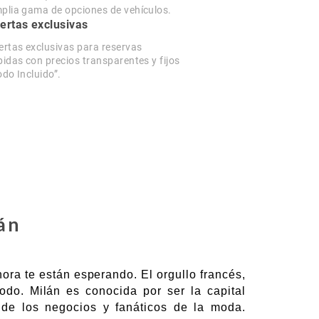
plia gama de opciones de vehículos.
ertas exclusivas
ertas exclusivas para reservas
pidas con precios transparentes y fijos
odo Incluido”.
án
ora te están esperando. El orgullo francés,
do. Milán es conocida por ser la capital
 de los negocios y fanáticos de la moda.