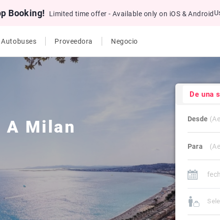
pp Booking!
U
Limited time offer - Available only on iOS & Android
e Autobuses
Proveedora
Negocio
De una 
Desde
e
A
Milan
Para
Sele