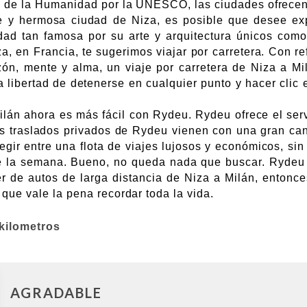
 de la Humanidad por la UNESCO, las ciudades ofrecen u
nte y hermosa ciudad de Niza, es posible que desee e
udad tan famosa por su arte y arquitectura únicos com
iza, en Francia, te sugerimos viajar por carretera. Con r
ón, mente y alma, un viaje por carretera de Niza a Mil
la libertad de detenerse en cualquier punto y hacer cl
ilán ahora es más fácil con Rydeu. Rydeu ofrece el ser
Los traslados privados de Rydeu vienen con una gran ca
gir entre una flota de viajes lujosos y económicos, sin
 de la semana. Bueno, no queda nada que buscar. Rydeu
ler de autos de larga distancia de Niza a Milán, enton
que vale la pena recordar toda la vida.
kilometros
AGRADABLE