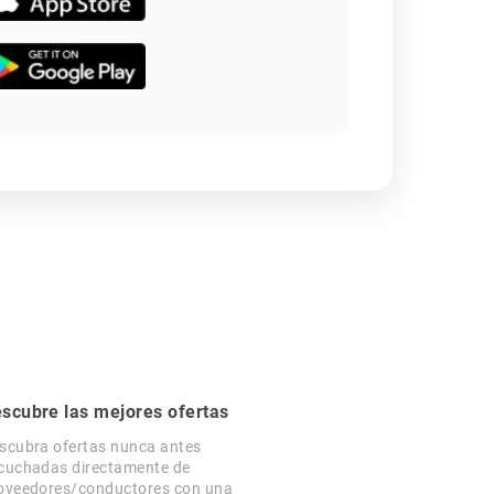
scubre las mejores ofertas
scubra ofertas nunca antes
cuchadas directamente de
oveedores/conductores con una