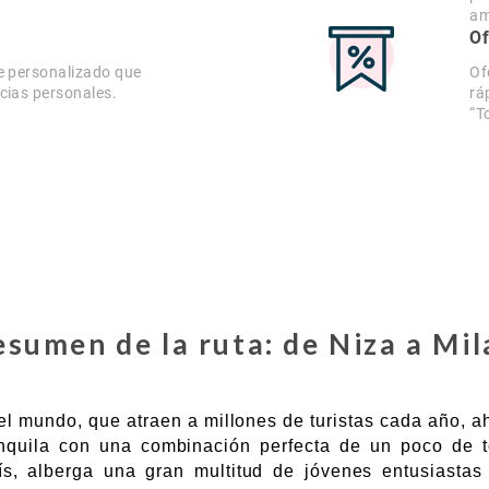
am
Of
e personalizado que
Of
cias personales.
rá
“T
esumen de la ruta: de Niza a Mil
l mundo, que atraen a millones de turistas cada año, ah
quila con una combinación perfecta de un poco de to
, alberga una gran multitud de jóvenes entusiastas