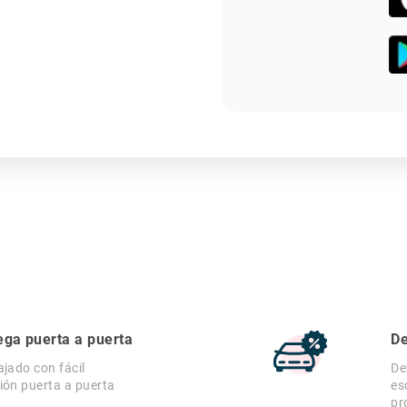
ega puerta a puerta
De
ajado con fácil
De
ión puerta a puerta
es
pr