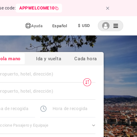
se code:
APPWELCOME10
$ USD
Ayuda
Español
sola mano
Ida y vuelta
Cada hora
ccione Pasajero y Equipaje