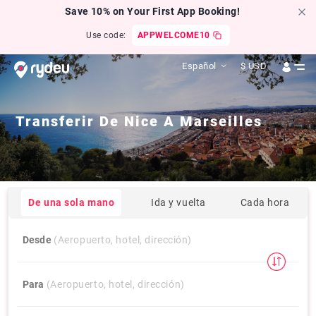
Save 10% on Your First App Booking!
Use code:
APPWELCOME10
Español
$
USD
Transferir De
Nice
A
Marseilles
De una sola mano
Ida y vuelta
Cada hora
Desde
(Aeropuerto, hotel, dirección)
Para
(Aeropuerto, hotel, dirección)