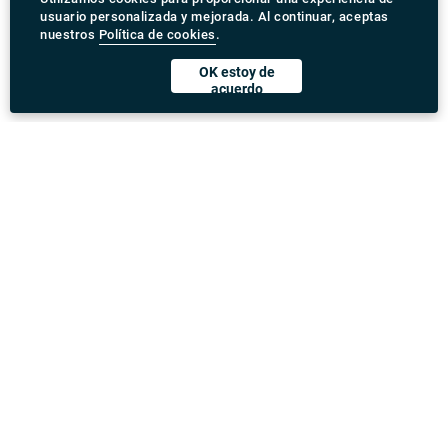
usuario personalizada y mejorada. Al continuar, aceptas
nuestros
Política de cookies
.
OK estoy de
acuerdo
Descargar Rydeu App
United Kingdom
Dirección
:
71-75 Shelton Street, Covent Garden, London,