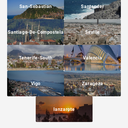
San-Sebastian
Santander
Santiago-De-Compostela
Seville
Tenerife-South
Valencia
Vigo
Zaragoza
lanzarote