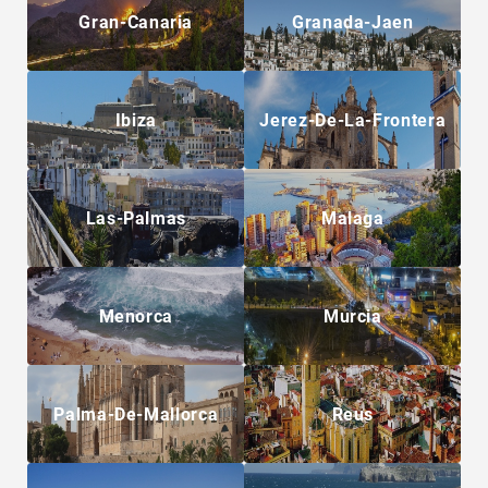
Gran-Canaria
Granada-Jaen
Ibiza
Jerez-De-La-Frontera
Las-Palmas
Malaga
Menorca
Murcia
Palma-De-Mallorca
Reus