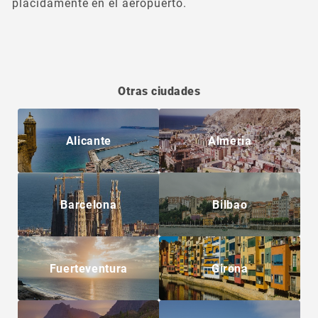
plácidamente en el aeropuerto.
Otras ciudades
Alicante
Almeria
Barcelona
Bilbao
Fuerteventura
Girona