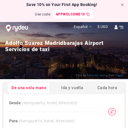
Save 10% on Your First App Booking!
Use code:
APPWELCOME10
Español
$
USD
Adolfo Suarez Madridbarajas Airport
Servicios de taxi
Click by
Abhishek Verma
from
Pexels
De una sola mano
Ida y vuelta
Cada hora
Desde
(Aeropuerto, hotel, dirección)
Para
(Aeropuerto, hotel, dirección)