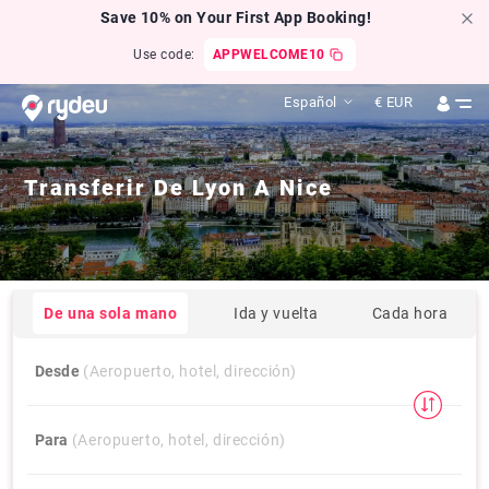
Save 10% on Your First App Booking!
Use code:
APPWELCOME10
Español
€
EUR
Transferir De
Lyon
A
Nice
De una sola mano
Ida y vuelta
Cada hora
Desde
(Aeropuerto, hotel, dirección)
Para
(Aeropuerto, hotel, dirección)