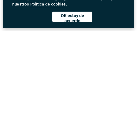
nuestros
Política de cookies
.
OK estoy de
acuerdo
Descargar Rydeu App
United Kingdom
Dirección
:
71-75 Shelton Street, Covent Garden, London,
WC2H 9JQ