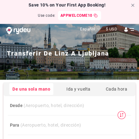
Save 10% on Your First App Booking!
Use code:
APPWELCOME10
Español
$
USD
Transferir De
Linz
A
Ljubljana
De una sola mano
Ida y vuelta
Cada hora
Desde
(Aeropuerto, hotel, dirección)
Para
(Aeropuerto, hotel, dirección)