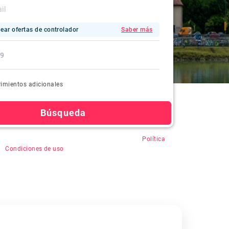
ear ofertas de controlador
Saber más
imientos adicionales
Búsqueda
en "Buscar", usted acepta el registro automático,
Política
&
Condiciones de uso
.