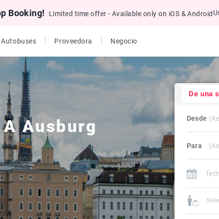
pp Booking!
U
Limited time offer - Available only on iOS & Android
e Autobuses
Proveedora
Negocio
De una 
Desde
A
Ausburg
Para
Sele