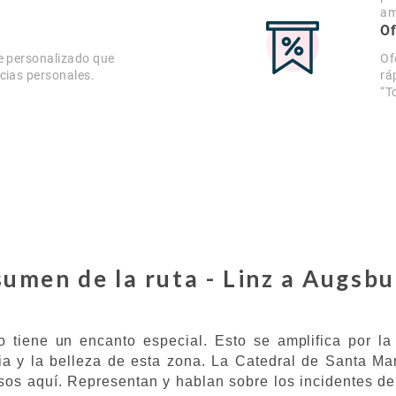
am
Of
e personalizado que
Of
cias personales.
rá
“T
umen de la ruta - Linz a Augsb
tiene un encanto especial. Esto se amplifica por l
ia y la belleza de esta zona. La Catedral de Santa Mar
os aquí. Representan y hablan sobre los incidentes del