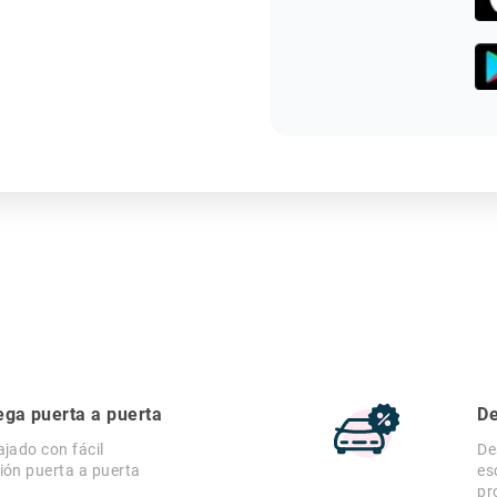
ega puerta a puerta
De
ajado con fácil
De
ión puerta a puerta
es
pr