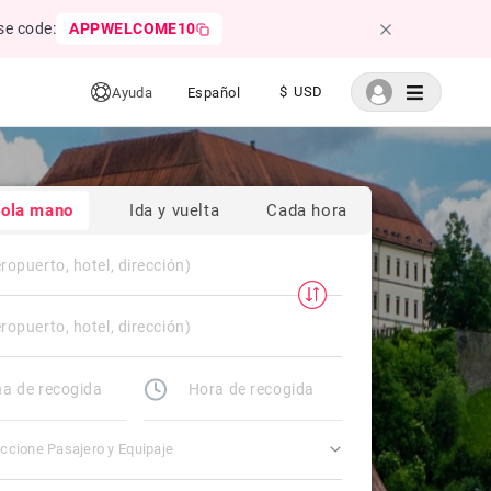
se code:
APPWELCOME10
$ USD
Ayuda
Español
sola mano
Ida y vuelta
Cada hora
ccione Pasajero y Equipaje