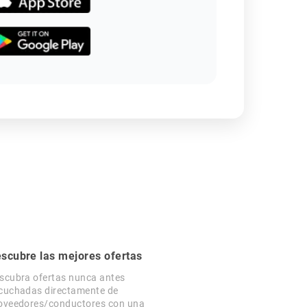
scubre las mejores ofertas
scubra ofertas nunca antes
cuchadas directamente de
oveedores/conductores con una