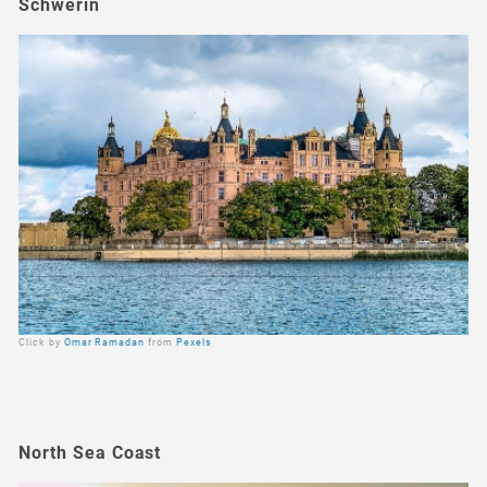
Schwerin
Click by
Omar Ramadan
from
Pexels
North Sea Coast