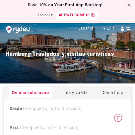
Save 10% on Your First App Booking!
Use code:
APPWELCOME10
Español
€
EUR
Hamburg Traslados y visitas turísticas
Click by
DerSilent
from
Pixabay
De una sola mano
Ida y vuelta
Cada hora
Desde
(Aeropuerto, hotel, dirección)
Para
(Aeropuerto, hotel, dirección)