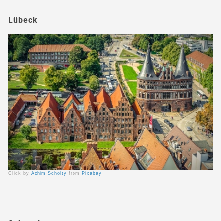
Lübeck
Click by
Achim Scholty
from
Pixabay