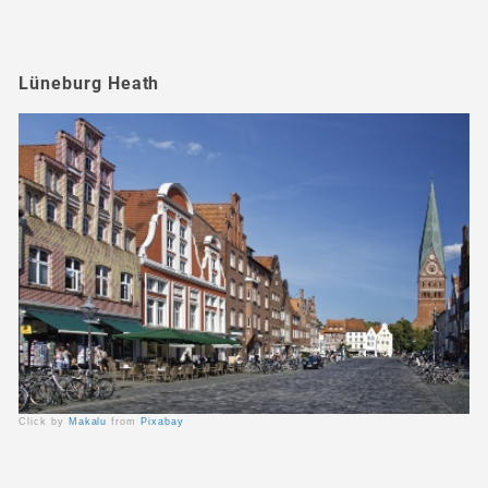
Lüneburg Heath
Click by
Makalu
from
Pixabay