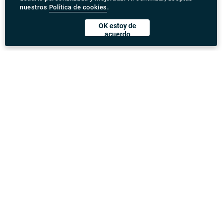
nuestros
Política de cookies
.
OK estoy de
acuerdo
Descargar Rydeu App
United Kingdom
Dirección
:
71-75 Shelton Street, Covent Garden, London,
WC2H 9JQ