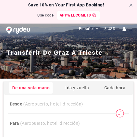
Save 10% on Your First App Booking!
Use code:
APPWELCOME10
Español
$
USD
Transferir De
Graz
A
Trieste
De una sola mano
Ida y vuelta
Cada hora
Desde
(Aeropuerto, hotel, dirección)
Para
(Aeropuerto, hotel, dirección)