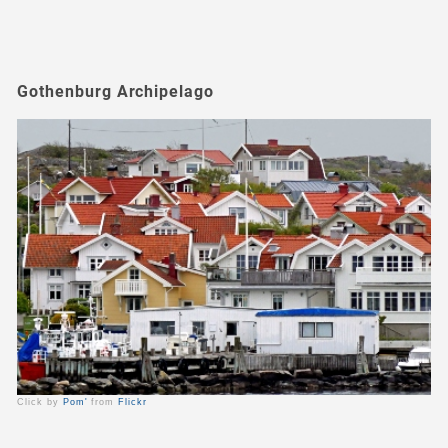
Gothenburg Archipelago
Click by
Pom'
from
Flickr