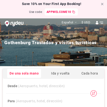
Save 10% on Your First App Booking!
Use code:
APPWELCOME10
Español
$
USD
Gothenburg Traslados y visitas turísticas
Click by
Jeena Paradies
from
Flickr
De una sola mano
Ida y vuelta
Cada hora
Desde
(Aeropuerto, hotel, dirección)
Para
(Aeropuerto, hotel, dirección)