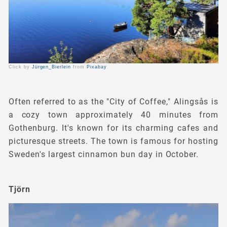
Click by
Jürgen_Bierlein
from
Pixabay
Often referred to as the "City of Coffee," Alingsås is
a cozy town approximately 40 minutes from
Gothenburg. It's known for its charming cafes and
picturesque streets. The town is famous for hosting
Sweden's largest cinnamon bun day in October.
Tjörn