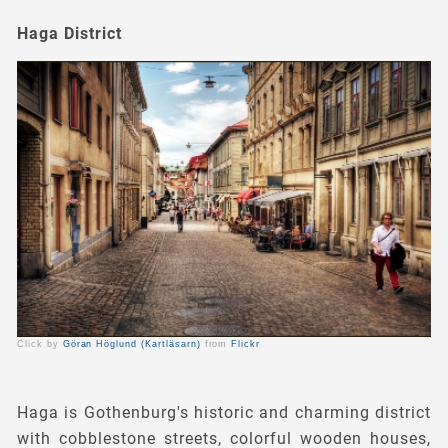
Haga District
Click by
Göran Höglund (Kartläsarn)
from
Flickr
Haga is Gothenburg's historic and charming district
with cobblestone streets, colorful wooden houses,