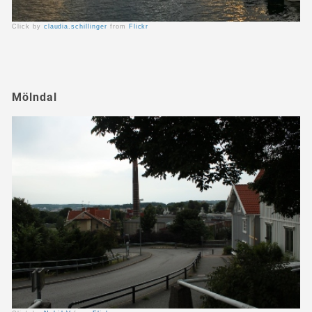
Click by
claudia.schillinger
from
Flickr
Mölndal