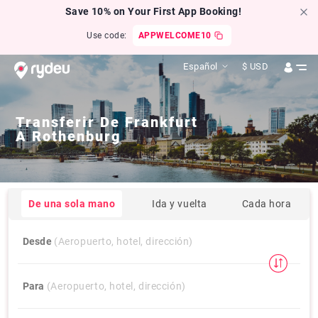
Save 10% on Your First App Booking!
Use code:
APPWELCOME10
Español
$
USD
Transferir De
Frankfurt
A
Rothenburg
De una sola mano
Ida y vuelta
Cada hora
Desde
(Aeropuerto, hotel, dirección)
Para
(Aeropuerto, hotel, dirección)