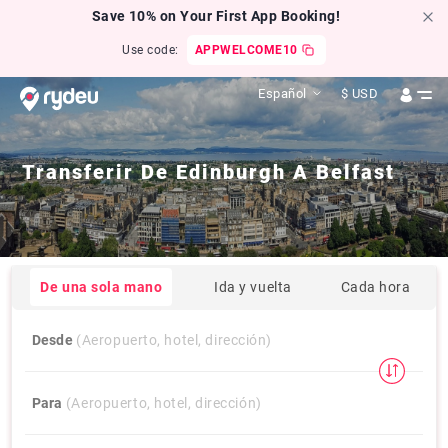
Save 10% on Your First App Booking!
Use code:
APPWELCOME10
Español
$
USD
Transferir De
Edinburgh
A
Belfast
De una sola mano
Ida y vuelta
Cada hora
Desde
(Aeropuerto, hotel, dirección)
Para
(Aeropuerto, hotel, dirección)