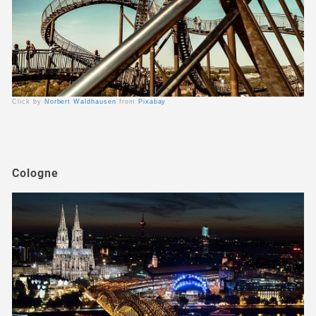
Click by
Norbert Waldhausen
from
Pixabay
Cologne