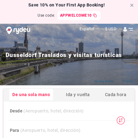
Save 10% on Your First App Booking!
Use code:
APPWELCOME10
Español
$
USD
Dusseldorf Traslados y visitas turísticas
Click by
MichaelGaida
from
Pixabay
De una sola mano
Ida y vuelta
Cada hora
Desde
(Aeropuerto, hotel, dirección)
Para
(Aeropuerto, hotel, dirección)