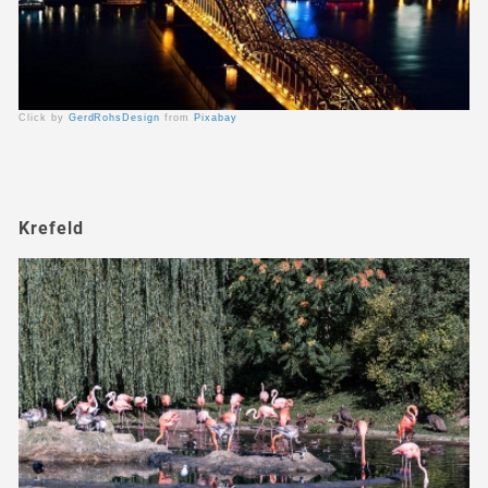
Click by
GerdRohsDesign
from
Pixabay
Krefeld