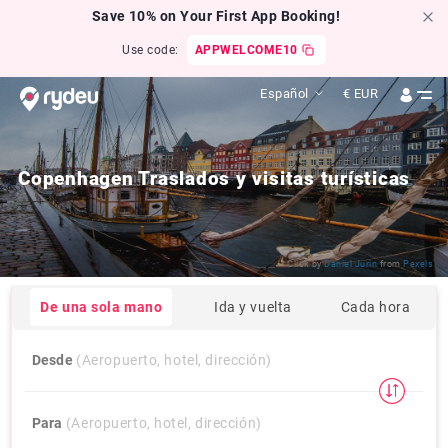
Save 10% on Your First App Booking!
Use code:
APPWELCOME10
Español
€
EUR
Copenhagen Traslados y visitas turísticas
Click by
Daniel Jurin
from
Pexels
De una sola mano
Ida y vuelta
Cada hora
Desde
(Aeropuerto, hotel, dirección)
Para
(Aeropuerto, hotel, dirección)