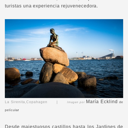
turistas una experiencia rejuvenecedora.
María Ecklind
La Sirenita,Copahagen |
de
Imagen por
película
r
Desde majestuosos castillos hasta los Jardines de