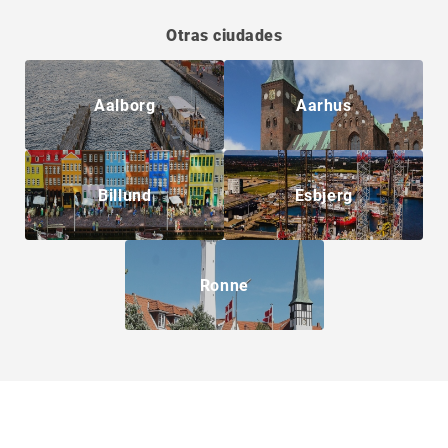
Otras ciudades
Aalborg
Aarhus
Billund
Esbjerg
Ronne