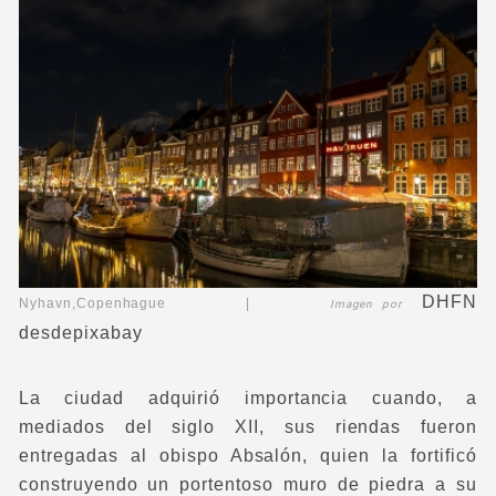
DHFN
Nyhavn,Copenhague |
Imagen por
desde
pixabay
La ciudad adquirió importancia cuando, a
mediados del siglo XII, sus riendas fueron
entregadas al obispo Absalón, quien la fortificó
construyendo un portentoso muro de piedra a su