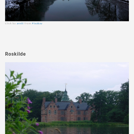
Click by
arniii
from
Pixabay
Roskilde