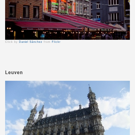
Click by
Daniel Sánchez
from
Flickr
Leuven