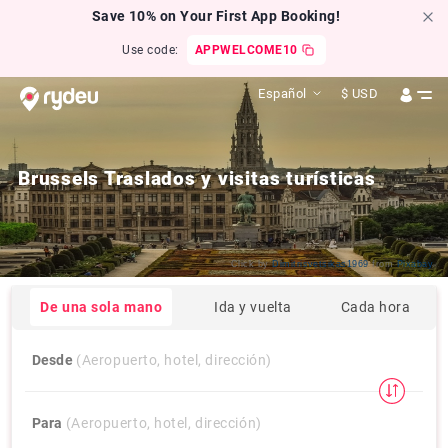
Save 10% on Your First App Booking!
Use code:
APPWELCOME10
Español
$
USD
Brussels Traslados y visitas turísticas
Click by
Dimitrisvetsikas1969
from
Pixabay
De una sola mano
Ida y vuelta
Cada hora
Desde
(Aeropuerto, hotel, dirección)
Para
(Aeropuerto, hotel, dirección)