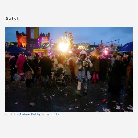
Aalst
Click by
Andrea Kirkby
from
Flickr