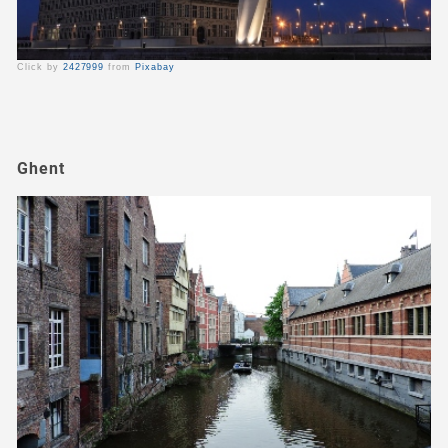
Click by
2427999
from
Pixabay
Ghent