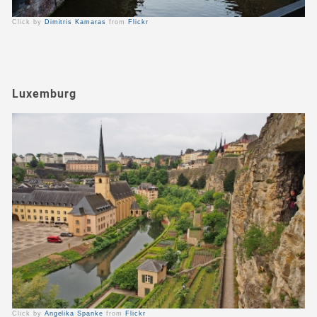
Click by
Dimitris Kamaras
from
Flickr
Luxemburg
Click by
Angelika Spanke
from
Flickr