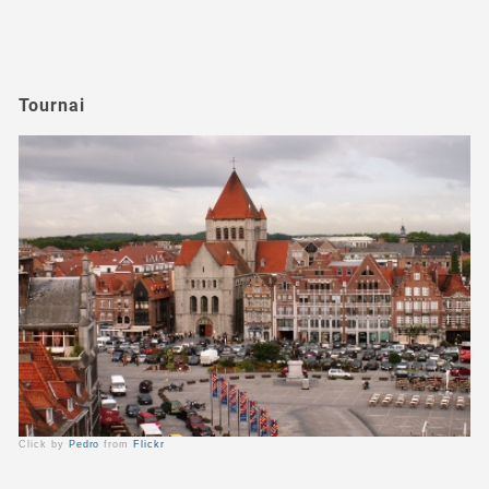
Tournai
Click by
Pedro
from
Flickr