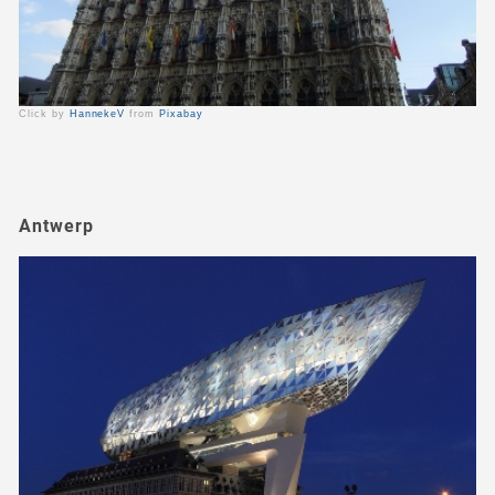
Click by
HannekeV
from
Pixabay
Antwerp