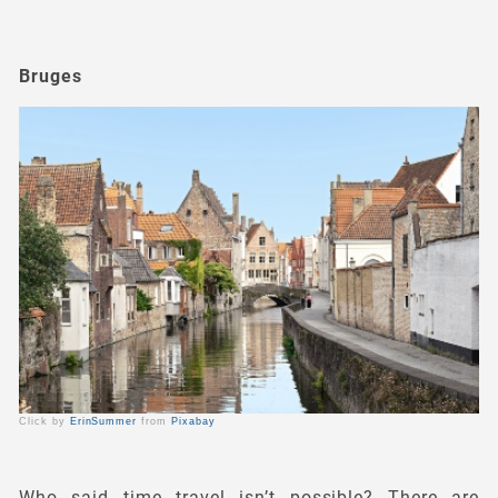
Bruges
Click by
ErinSummer
from
Pixabay
Who said time travel isn’t possible? There are