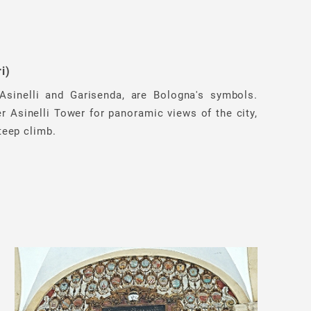
i)
Asinelli and Garisenda, are Bologna's symbols.
er Asinelli Tower for panoramic views of the city,
teep climb.