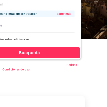
ear ofertas de controlador
Saber más
imientos adicionales
Búsqueda
en "Buscar", usted acepta el registro automático,
Política
&
Condiciones de uso
.