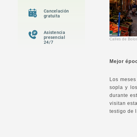
Cancelación
gratuita
Asistencia
presencial
Calles de B
24/7
Mejor époc
Los meses 
sopla y lo
durante es
visitan est
testigo de 