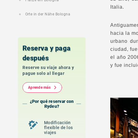
Plätze ein Bologna
Italia.
Orte in der Nähe Bologna
Antiguamen
hacia la m
urbano dur
Reserva y paga
ciudad, fue
después
el año 200
y fue inclu
Reserve su viaje ahora y
pague solo al llegar
Aprende más
¿Por qué reservar con
Rydeu?
Modificación
flexible de los
viajes