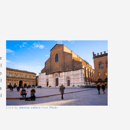
e
l
o
l
s
l
Click by
alessio.vallero
from
Flickr