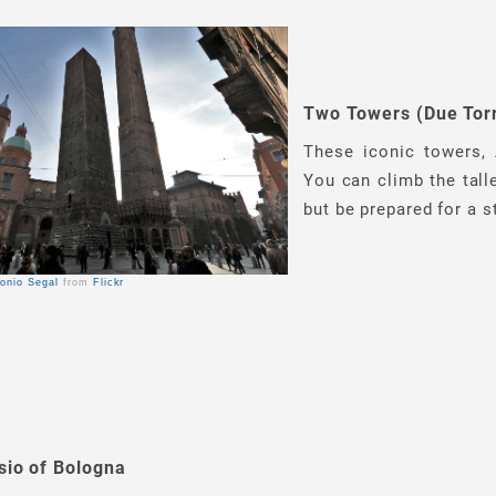
Two Towers (Due Torr
These iconic towers, 
You can climb the tall
but be prepared for a s
onio Segal
from
Flickr
sio of Bologna