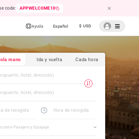
se code:
APPWELCOME10
$ USD
Ayuda
Español
sola mano
Ida y vuelta
Cada hora
ccione Pasajero y Equipaje