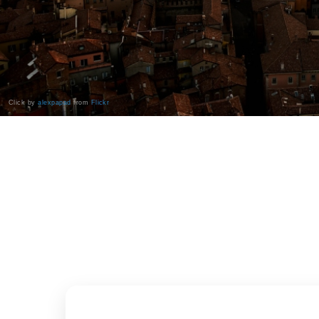
Click by
alexpapad
from
Flickr