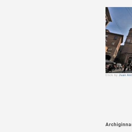
Click by
Juan Ant
Archiginna