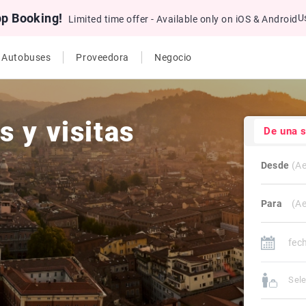
pp Booking!
U
Limited time offer - Available only on iOS & Android
e Autobuses
Proveedora
Negocio
 y visitas
De una 
Desde
Para
Sele