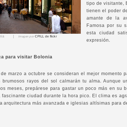
tipo de visitante,
tienen el poder de
amante de la av
Famosa por su sa
esta ciudad sat
olonia |
CPILL
de flickr
Imagen por
expresión.
a para visitar Bolonia
de marzo a octubre se consideran el mejor momento par
s brumosos rayos del sol calmarán tu alma. Aunque u
tos meses, prepárese para gastar un poco más en su bol
a fascinante ciudad durante la hora pico. El clima es a
la arquitectura más avanzada e iglesias altísimas para d