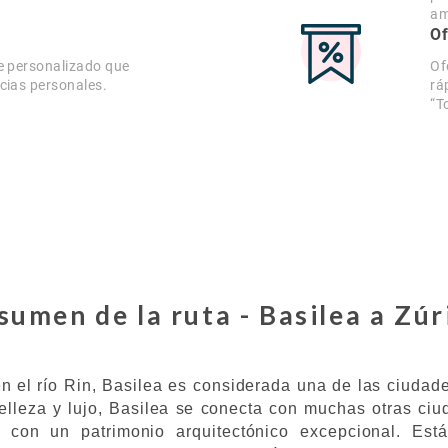
am
Of
e personalizado que
Of
cias personales.
rá
“T
sumen de la ruta - Basilea a Zúr
en el río Rin, Basilea es considerada una de las ciud
elleza y lujo, Basilea se conecta con muchas otras ciu
 con un patrimonio arquitectónico excepcional. Est