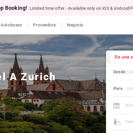
pp Booking!
U
Limited time offer - Available only on iOS & Android
e Autobuses
Proveedora
Negocio
De una 
Desde
el
A
Zurich
Para
Sele