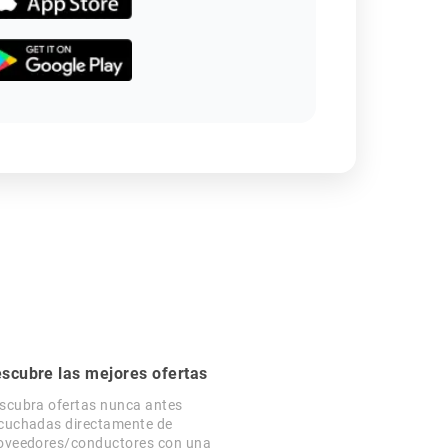
scubre las mejores ofertas
scubra ofertas nunca antes
cuchadas directamente de
oveedores/conductores con una