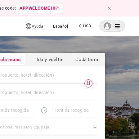
se code:
APPWELCOME10
$ USD
Ayuda
Español
sola mano
Ida y vuelta
Cada hora
ccione Pasajero y Equipaje