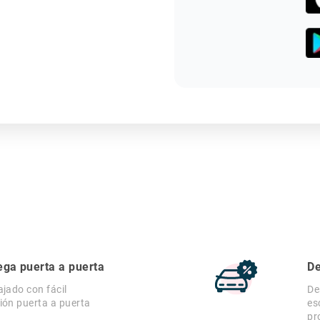
ega puerta a puerta
De
ajado con fácil
De
ión puerta a puerta
es
pr