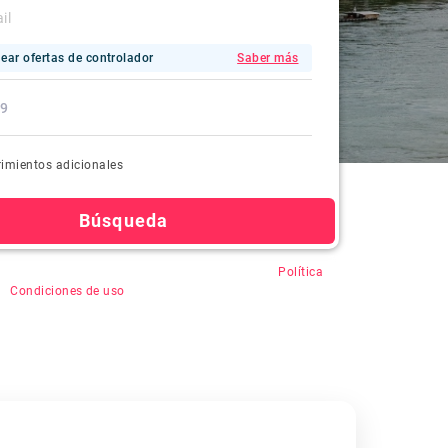
ear ofertas de controlador
Saber más
imientos adicionales
Búsqueda
en "Buscar", usted acepta el registro automático,
Política
&
Condiciones de uso
.