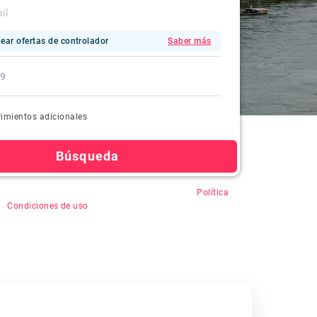
ear ofertas de controlador
Saber más
imientos adicionales
Búsqueda
en "Buscar", usted acepta el registro automático,
Política
&
Condiciones de uso
.