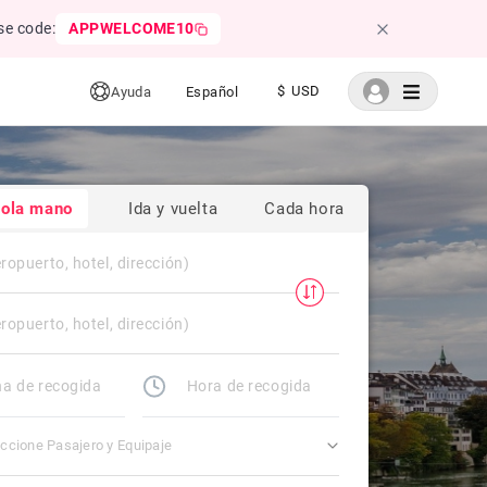
se code:
APPWELCOME10
$ USD
Ayuda
Español
sola mano
Ida y vuelta
Cada hora
ccione Pasajero y Equipaje