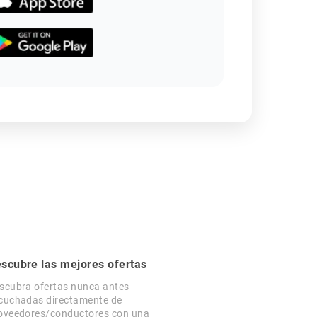
scubre las mejores ofertas
scubra ofertas nunca antes
cuchadas directamente de
oveedores/conductores con una