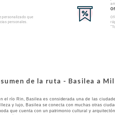
am
Of
e personalizado que
Of
cias personales.
rá
“T
sumen de la ruta - Basilea a Mi
en el río Rin, Basilea es considerada una de las ciud
lleza y lujo, Basilea se conecta con muchas otras ciud
moda que cuenta con un patrimonio cultural y arquitectó