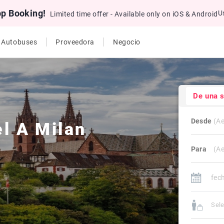
pp Booking!
U
Limited time offer - Available only on iOS & Android
e Autobuses
Proveedora
Negocio
De una 
Desde
el
A
Milan
Para
Sele