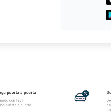
ega puerta a puerta
De
ajado con fácil
De
ión puerta a puerta
es
pr