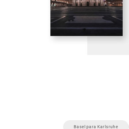
Basel
para
Karlsruhe