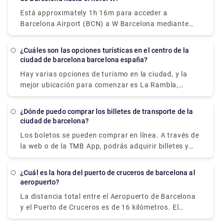
tasas. El tránsito de autobuses al puerto, por otro
Está approximately 1h 16m para acceder a
lado, solo está disponible a través de un autobús y
Barcelona Airport (BCN) a W Barcelona mediante
metrolink. El tiempo total de viaje con esta técnica
Zona Universitaria y Astilleros. Alternatively, yo may
es de unos 45 minutos y el coste del billete es de
take a bus de Barcelona Airport (BCN) a W
5,90 € (tarifa de Aerobús) + 2,20 €. (tarifa de
¿Cuáles son las opciones turísticas en el centro de la
Barcelona vía Pl. Cataluña - Fontanella, Pl. Cataluña
ciudad de barcelona barcelona españa?
metro). Los autobuses salen del aeropuerto desde
- Portal del ángel, and Pg Juan de Borbón - Muelle
las 5:35 a. m. hasta la 1:00 a. m.
Hay varias opciones de turismo en la ciudad, y la
de Cataluña in around 1h 9m. Train operadores
mejor ubicación para comenzar es La Rambla,
independientemente de si te interesa la historia, el
arte o la arquitectura. Los turistas viajan a esta
¿Dónde puedo comprar los billetes de transporte de la
calle para ver las espectaculares catedrales y casas,
ciudad de barcelona?
así como las galerías y teatros, todos ellos
Los boletos se pueden comprar en línea. A través de
diseñados en estilo modernista. Otras joyas
la web o de la TMB App, podrás adquirir billetes y
imperdibles incluyen varias estructuras extrañas y
abonos de forma rápida y sencilla. Cuando compre
sorprendentes de Antoni Gaudí que probablemente
un boleto, se le dará un código de colección en el
te inspiren, como la Basílica de la Sagrada Familia y
¿Cuál es la hora del puerto de cruceros de barcelona al
sitio web o en la página de la aplicación, así como
aeropuerto?
La Pedrera, que también alberga un museo
por correo electrónico. A continuación deberás
dedicado al trabajo del arquitecto.
La distancia total entre el Aeropuerto de Barcelona
acercarte a una máquina distribuidora de la red de
y el Puerto de Cruceros es de 16 kilómetros. El
metro e introducir el código para imprimir y recoger
tiempo total de viaje con un automóvil es