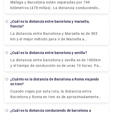
Málaga y Barcelona están separadas por 769
kilómetros (478 millas). La distancia conduciendo
entre Málaga y Barcelona, por otro lado, es de 999
kilómetros (621 millas).
¿Cuál es la distancia entre barcelona y marsella,
francia?
La distancia entre Barcelona y Marsella es de 505
km y el mejor método para ir de Marsella a
Barcelona es en avión, que tarda 2 horas y 15
minutos y cuesta entre 7,0 y 150 libras.
¿Cuál es la distancia entre barcelona y sevilla?
La distancia entre barcelona y sevilla es de 1000km
y el tiempo de conducción es de unas 10 horas. Para
reservar un traslado privado, ¡consúltenos hoy
mismo en Rydeu!
¿Cuánto es la distancia de Barcelona a Roma viajando
en tren?
Cuando viajes por esta ruta, la distancia entre
Barcelona y Roma en tren es de aproximadamente
859 kms.
¿Cuál es la distancia conduciendo de barcelona a