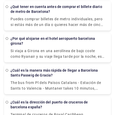
el billete. Si aún no has recogido tu entrada, puedes
generalmente de aproximadamente 15 minutos.
buscar este código en tu espacio personal en "Mis
¿Qué tener en cuenta antes de comprar el billete diario
de metro de Barcelona?
entradas".
Puedes comprar billetes de metro individuales, pero
si estás más de un día o quieres hacer más de cinco
viajes en metro o autobús, te recomendamos el
billete T-Casual. Considere la tarjeta Barcelona Card
¿Por qué alojarse en el hotel aeropuerto barcelona
si desea un número ilimitado de viajes en transporte
girona?
público durante sus vacaciones, así como también
Si viaja a Girona en una aerolínea de bajo coste
ahorros en actividades. Puede ahorrarle mucho
como Ryanair y su viaje llega tarde por la noche, es
tiempo y dinero al comprar boletos.
posible que desee alojarse en un hotel práctico
cerca del aeropuerto de Girona para tener un nuevo
¿Cuál es la manera más rápida de llegar a Barcelona
comienzo al día siguiente. Hay un hotel en el
Sants Passeig de Gracia?
aeropuerto de Girona que ofrece alojamiento
The bus from Pl dels Països Catalans - Estación de
económico y conveniente. El hotel se encuentra a
Sants to Valencia - Muntaner takes 10 minutos,
pocos minutos a pie del aeropuerto de Girona, lo
incluyendo transfers, and runs every 15 minutos.
que lo convierte en un buen lugar para descansar si
Tmb bus services from Barcelona Sants Station to
todo lo que necesita es un alojamiento limpio y
¿Cuál es la dirección del puerto de cruceros de
Passeig de Gràcia depart from Pl dels Països
barcelona españa?
económico para pasar la noche.
Catalans - Estación de Sants station.
Terminal de cruceros de Royal Caribbean