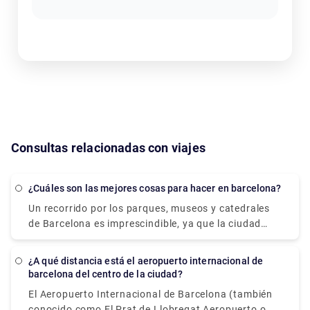
Consultas relacionadas con viajes
¿Cuáles son las mejores cosas para hacer en barcelona?
Un recorrido por los parques, museos y catedrales
de Barcelona es imprescindible, ya que la ciudad
posee algunas de las arquitecturas más singulares e
intrigantes del mundo. Los recorridos por los
¿A qué distancia está el aeropuerto internacional de
coloridos edificios de Antoni Gaudí, como la Casa
barcelona del centro de la ciudad?
Batlló, la Sagrada Familia y el Parque Güell,
El Aeropuerto Internacional de Barcelona (también
comenzarán bien sus días. Tome un bocado para
conocido como El Prat de Llobregat Aeropuerto o