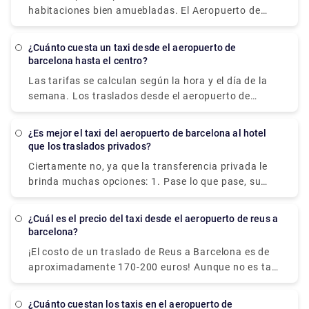
para ayudarlo a relajarse mientras espera.
considera una de las últimas obras importantes de
habitaciones bien amuebladas. El Aeropuerto de
Dal. de arte.
Barcelona-El Prat ofrece un atractivo y actual
servicio de habitaciones por horas, completamente
¿Cuánto cuesta un taxi desde el aeropuerto de
preparado para dormir o relajarse cómodamente
barcelona hasta el centro?
durante unas horas mientras espera su viaje.
Las tarifas se calculan según la hora y el día de la
semana. Los traslados desde el aeropuerto de
Barcelona hasta el centro de la ciudad cuestan de
media unos 25,00-30,00€. Sin embargo, le
¿Es mejor el taxi del aeropuerto de barcelona al hotel
recomendamos que reserve un transporte privado al
que los traslados privados?
aeropuerto, ya que hacerlo tiene varios beneficios,
Ciertamente no, ya que la transferencia privada le
que incluyen una reserva rápida en línea, sin costos
brinda muchas opciones: 1. Pase lo que pase, su
ocultos, una gran flota de vehículos, conductores
conductor lo estará esperando. 2. Valor: Aproveche
expertos que hablan inglés, una variedad de
un servicio de transferencia de alta calidad a un
métodos de pago y mucho más.
¿Cuál es el precio del taxi desde el aeropuerto de reus a
costo sorprendentemente razonable. 3. Rapidez: El
barcelona?
traslado privado lo transporta a su ubicación
¡El costo de un traslado de Reus a Barcelona es de
rápidamente, sin filas ni demoras. 4. Puerta a
aproximadamente 170-200 euros! Aunque no es tan
puerta: el traslado privado lo llevará directamente a
malo si vas en un grupo de tres o cuatro, y son
la puerta de su hotel para su total tranquilidad.
fácilmente accesibles desde la parada de taxis del
Para obtener más información sobre la
¿Cuánto cuestan los taxis en el aeropuerto de