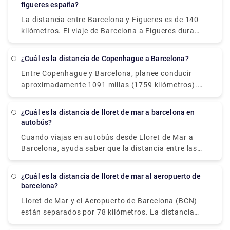
figueres españa?
La distancia entre Barcelona y Figueres es de 140
kilómetros. El viaje de Barcelona a Figueres dura
alrededor de 1h 28m.
¿Cuál es la distancia de Copenhague a Barcelona?
Entre Copenhague y Barcelona, planee conducir
aproximadamente 1091 millas (1759 kilómetros).
Aarhus, una ciudad histórica en la costa este de
Jutlandia (península occidental de Dinamarca), es
¿Cuál es la distancia de lloret de mar a barcelona en
una de las excursiones de un día más populares
autobús?
desde Copenhague.
Cuando viajas en autobús desde Lloret de Mar a
Barcelona, ayuda saber que la distancia entre las
dos ciudades es aproximadamente de 66 kilómetros
(41 millas). ¡No dude en visitar nuestro sitio web -
¿Cuál es la distancia de lloret de mar al aeropuerto de
rydeu! - tener una experiencia de viaje sin estrés con
barcelona?
la simplicidad y la conveniencia de recoger y dejar
Lloret de Mar y el Aeropuerto de Barcelona (BCN)
en transporte privado premium.
están separados por 78 kilómetros. La distancia
total recorrida es de 90,4 kilómetros. Reservar una