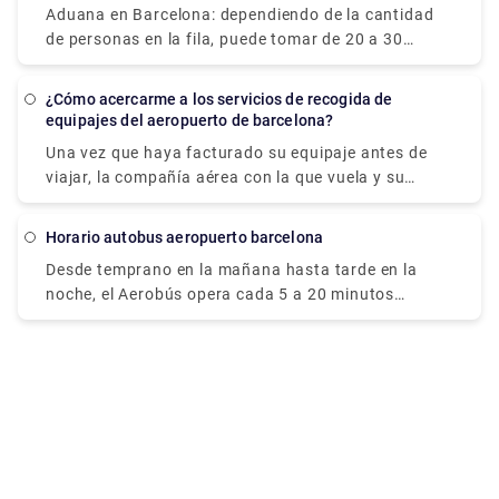
Aduana en Barcelona: dependiendo de la cantidad
de personas en la fila, puede tomar de 20 a 30
minutos pasar por inmigración. Luego debe recoger
sus maletas, lo que puede demorar otros 20
¿Cómo acercarme a los servicios de recogida de
minutos. Luego vas a la fila de la aduana para los
equipajes del aeropuerto de barcelona?
que no tienen nada que declarar, que solo demora 5
Una vez que haya facturado su equipaje antes de
minutos.
viajar, la compañía aérea con la que vuela y su
empresa de manipulación de equipaje son
responsables de ello. Como resultado, si descubre
Horario autobus aeropuerto barcelona
que su equipaje no ha llegado a su destino, debe ser
Desde temprano en la mañana hasta tarde en la
su primer puerto de escala. Una vez que haya
noche, el Aerobús opera cada 5 a 20 minutos
facturado el reclamo de equipaje, verá que su
durante todo el año (365 días al año), con una
equipaje no está. Todos hemos experimentado la
frecuencia precisa dependiendo de la hora del día.
terrible sensación de ser la última persona en la
Aunque sea domingo o festivo, ambas líneas
cinta transportadora de equipajes, viendo dar
funcionan en el mismo horario.
vueltas y vueltas a una sola caja de cartón
desmenuzada. Las empresas de manejo de equipaje
están convenientemente ubicadas en el área de
reclamo de equipaje.