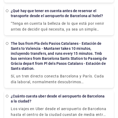
millas de Barcelona, la capital de la provincia
moverse. Si viaja en grupo, esta puede ser la
española de Cataluña (206 km). Los vuelos directos,
alternativa más rentable porque pueden viajar
¿Qué hay que tener en cuenta antes de reservar el
que duran menos de una hora, son por el modo de
transporte desde el aeropuerto de Barcelona al hotel?
juntos sin tener que tratar con otros pasajeros.
transporte más eficiente y rentable. Otra opción
Para reservar un taxi privado, consulte los servicios
"Tenga en cuenta la belleza de lo que está por venir
posible es tomar un ferry para vehículos. Los ferries
de Rydeu hoy!
antes de decidir qué necesita, ya sea un simple
entre Barcelona y Palma tardan unas 7,5 horas.
regreso a un vecindario que le gustaría ver de cerca
También puede tomar un barco a Alcudia, que se
o un traslado privado para llevar a toda la familia al
encuentra en el lado opuesto de la isla y está a solo
The bus from Pla dels Pasios Catalanes - Estación de
Parque de Atracciones Tibidabo para montar.
Sants to Valencia - Muntaner takes 10 minutos,
35 kilómetros de Palma (6 horas) Antes de su visita,
paseos clásicos". Reserve un sedán para llevar el
incluyendo transfers, and runs every 15 minutos. Tmb
no olvide visitar las joyas de Mallorca: playas,
romance al siguiente nivel en el parque y laberinto
bus services from Barcelona Sants Station to Passeig de
montañas y cultura. ."
Gràcia depart from Pl dels Pasos Catalans - Estación de
del siglo XVIII del Parque Laberint d'Horta, o alquile
Sants station.
un autobús para explorar el enorme Parque Natural
Serra de Collserola. Utilice el transporte diseñado
Sí, un tren directo conecta Barcelona y París. Cada
para ayudarlo a relajarse, ya sea que lo proporcione
día laboral, normalmente descubrimos
el Salles Hotel cercano o algo con menos
aproximadamente 9 trenes directos en la ruta de
restricciones en la forma en que viaja. Rydeu lo
Barcelona a París. Los fines de semana, los trenes
¿Cuánto cuesta uber desde el aeropuerto de Barcelona
tiene cubierto con servicios que van desde
normalmente circulan con una frecuencia similar.
a la ciudad?
encuentros casuales y saludos hasta viajes
Los viajes en Uber desde el aeropuerto de Barcelona
privados únicos adecuados para completar una
hasta el centro de la ciudad cuestan de media entre
variedad de actividades en el área.