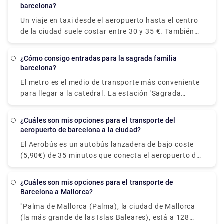
aeropuerto.
barcelona?
transferencia de reservas, ¡eche un vistazo a Rydeu!
Un viaje en taxi desde el aeropuerto hasta el centro
de la ciudad suele costar entre 30 y 35 €. También
se cobra un precio de 1 € por pieza de equipaje
guardada en el maletero, así como una tarifa de
¿Cómo consigo entradas para la sagrada familia
servicio de 3,10 €. Los taxis desde el aeropuerto de
barcelona?
BCN cuestan un mínimo de 20 €. El coste de un taxi
El metro es el medio de transporte más conveniente
desde el aeropuerto hasta el centro de la ciudad se
para llegar a la catedral. La estación 'Sagrada
estima entre 30 y 39 €.
Familia' se encuentra en las dos líneas de metro 2 y
5. Llegarás a la fachada del templo de la pasión al
¿Cuáles son mis opciones para el transporte del
salir de esta estación. Tanto la entrada como la
aeropuerto de barcelona a la ciudad?
taquilla se encuentran en este lado.
El Aerobús es un autobús lanzadera de bajo coste
(5,90€) de 35 minutos que conecta el aeropuerto de
El Prat de Barcelona (Terminales 1 y 2) con el centro
de la ciudad (Plaza de Cataluña). La ruta tiene tres
¿Cuáles son mis opciones para el transporte de
paradas: Pla Espanya, Gran Via-Urgell y Pl
Barcelona a Mallorca?
Universitat, todas ellas convenientemente ubicadas
"Palma de Mallorca (Palma), la ciudad de Mallorca
en el corazón de Barcelona. También puede
(la más grande de las Islas Baleares), está a 128
contratar un servicio de transporte privado para