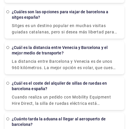
27 y 35 €, lo que los hace más económicos que los
taxis. Sin embargo, incluso si ahorras dinero, no
¿Cuáles son las opciones para viajar de barcelona a
será una cantidad significativa. Nuestros
sitges españa?
conductores multilingües en Rydeu se complacen en
Sitges es un destino popular en muchas visitas
recibirlo en el reclamo de equipaje y ayudarlo a
guiadas catalanas, pero si desea más libertad para
mover sus pertenencias al automóvil que espera. Se
explorar y más tiempo para apreciar esta ciudad
adaptará a su viaje mientras se mantiene dentro de
costera, es mejor que conduzca, tome el tren o el
su presupuesto, y tendrá la tranquilidad de saber
¿Cuál es la distancia entre Venecia y Barcelona y el
autobús. El tren es el método más rápido y cómodo
mejor medio de transporte?
que su transporte está arreglado previamente y
para ir a Sitges desde Barcelona, tardando sólo 45
esperándolo cuando llegue.
La distancia entre Barcelona y Venecia es de unos
minutos y evitando el tráfico y el tiempo de
960 kilómetros. La mejor opción es volar, que cuesta
búsqueda de un lugar para aparcar.
entre 26€ y 130€ y dura 4h 41m.
¿Cuál es el coste del alquiler de sillas de ruedas en
barcelona españa?
Cuando realiza un pedido con Mobility Equipment
Hire Direct, la silla de ruedas eléctrica está
disponible para alquiler en Barcelona, ciudades
españolas, España, y se puede entregar
¿Cuánto tarda la aduana al llegar al aeropuerto de
directamente en su hotel, apartamento o lugar de
barcelona?
residencia.