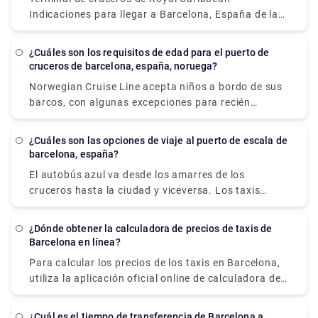
Indicaciones para llegar a Barcelona, España de la
siguiente manera: Desde el aeropuerto
internacional de El Prat (BCN) hasta el muelle (10
¿Cuáles son los requisitos de edad para el puerto de
millas, aproximadamente 40 minutos): Salga del
cruceros de barcelona, españa, noruega?
aeropuerto y conduzca hasta la ciudad de
Norwegian Cruise Line acepta niños a bordo de sus
Barcelona. Una vez allí, siga la Carretera Ronda
barcos, con algunas excepciones para recién
Litoral hasta la salida PUERTO. Gire a la derecha y
nacidos y mujeres embarazadas. Al menos una
luego siga las señales que dicen PUERTO.
persona en cada transferencia debe tener 21 años o
¿Cuáles son las opciones de viaje al puerto de escala de
más, según Norwegian. Su edad el día de la salida
barcelona, españa?
normalmente se considera su edad durante la
El autobús azul va desde los amarres de los
duración del viaje.
cruceros hasta la ciudad y viceversa. Los taxis
también son una opción fantástica para moverse
por la ciudad. De lo contrario, caminar es una gran
¿Dónde obtener la calculadora de precios de taxis de
opción, especialmente en barrios antiguos como Las
Barcelona en línea?
Ramblas, donde la gente domina la calle. Si desea
Para calcular los precios de los taxis en Barcelona,
viajar más lejos, evite alquilar un automóvil. El
utiliza la aplicación oficial online de calculadora de
metro, los autobuses, los trenes, los funiculares y
taxis de Barcelona. Estima el coste de un viaje en
los coches transfer cuentan con una red destacada
taxi en Barcelona en circunstancias normales de
y los billetes son válidos en todos los medios de
¿Cuál es el tiempo de transferencia de Barcelona a