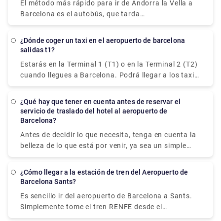
quebrantahuesos. Para viajes en automóvil fáciles y
El método más rápido para ir de Andorra la Vella a
equipaje. En Rydeu nos hemos especializado en
tranquilos, ¡no lo piense dos veces antes de visitar
Barcelona es el autobús, que tarda
traslados privados al aeropuerto de Barcelona con
Rydeu.com!
aproximadamente 3 horas y 15 minutos.
conductores expertos y vehículos de alta gama.
Evite las largas filas de taxis en el aeropuerto
¿Dónde coger un taxi en el aeropuerto de barcelona
salidas t1?
reservando su traslado a Barcelona utilizando
nuestro sistema de reservas sencillo y fácil de usar.
Estarás en la Terminal 1 (T1) o en la Terminal 2 (T2)
Su conductor lo recibirá en el punto de encuentro,
cuando llegues a Barcelona. Podrá llegar a los taxis
con un cartel con su nombre, y lo llevará de manera
siguiendo el cartel de la zona de transporte y taxis,
segura y cómoda a su destino.
que se indicará de forma destacada en varios
¿Qué hay que tener en cuenta antes de reservar el
idiomas y con un icono de coche/autobús, después
servicio de traslado del hotel al aeropuerto de
de llegar y pasar por el área de recogida de
Barcelona?
equipajes. Hay varias posibilidades si desea
Antes de decidir lo que necesita, tenga en cuenta la
reservar previamente un traslado privado o un
belleza de lo que está por venir, ya sea un simple
servicio de transporte para que lo recoja en el
regreso a un barrio que desea ver de cerca o un
aeropuerto. En Rydeu, nos enorgullecemos de
traslado privado para transportar a toda la familia
¿Cómo llegar a la estación de tren del Aeropuerto de
nuestros conductores bilingües que lo recibirán en
al Parque de Atracciones Tibidabo para
Barcelona Sants?
el reclamo de equipaje y lo ayudarán a llevar sus
experimentar la experiencia clásica. paseos Explore
cosas al automóvil que espera. Cumpliendo con su
Es sencillo ir del aeropuerto de Barcelona a Sants.
el vasto Parque Natural de la Serra de Collserola
presupuesto, se adaptará a su viaje y tenga la
Simplemente tome el tren RENFE desde el
con un autobús fletado, o reserve un sedán para
seguridad de que tendrá la tranquilidad de saber
aeropuerto de Barcelona hasta la Estació de Sants