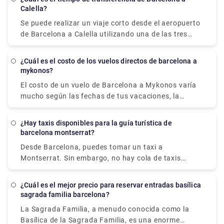
tráfico en la región metropolitana utilizando los
Calella?
transporte.
precios actuales de los taxis de Barcelona.
Se puede realizar un viaje corto desde el aeropuerto
de Barcelona a Calella utilizando una de las tres
opciones: tren, autobús o taxi (transbordo). Si
coges el tren rápido de Barcelona a Calella, el viaje
¿Cuál es el costo de los vuelos directos de barcelona a
dura 1 hora y 11 minutos y cuesta 4,9 EUR. El viaje
mykonos?
en autobús dura 1 hora y 10 minutos y cuesta 9,5
El costo de un vuelo de Barcelona a Mykonos varía
EUR. Puedes ir de Barcelona a Calella en 50 minutos
mucho según las fechas de tus vacaciones, la
en taxi o transfer, pero te costará al menos 130
temporada y los días festivos locales. Sin embargo,
EUR. Barcelona y Calella están separadas por 72
la tarifa aérea más barata disponible desde el
kilómetros (o 52 kilómetros al centro de Barcelona).
¿Hay taxis disponibles para la guía turística de
aeropuerto de Barcelona es de £ 80.
barcelona montserrat?
Desde Barcelona, puedes tomar un taxi a
Montserrat. Sin embargo, no hay cola de taxis
después de llegar a Montserrat. Debe ponerse en
contacto con la empresa de transporte privado y
¿Cuál es el mejor precio para reservar entradas basílica
hacer una solicitud para que lo recoja y lo lleve de
sagrada familia barcelona?
regreso a Barcelona. Y mientras estés en
La Sagrada Familia, a menudo conocida como la
Montserrat, no olvides disfrutar de las vistas
Basílica de la Sagrada Familia, es una enorme