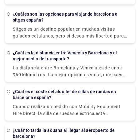
27 y 35 €, lo que los hace más económicos que los
taxis. Sin embargo, incluso si ahorras dinero, no
¿Cuáles son las opciones para viajar de barcelona a
será una cantidad significativa. Nuestros
sitges españa?
conductores multilingües en Rydeu se complacen en
Sitges es un destino popular en muchas visitas
recibirlo en el reclamo de equipaje y ayudarlo a
guiadas catalanas, pero si desea más libertad para
mover sus pertenencias al automóvil que espera. Se
explorar y más tiempo para apreciar esta ciudad
adaptará a su viaje mientras se mantiene dentro de
costera, es mejor que conduzca, tome el tren o el
su presupuesto, y tendrá la tranquilidad de saber
¿Cuál es la distancia entre Venecia y Barcelona y el
autobús. El tren es el método más rápido y cómodo
mejor medio de transporte?
que su transporte está arreglado previamente y
para ir a Sitges desde Barcelona, tardando sólo 45
esperándolo cuando llegue.
La distancia entre Barcelona y Venecia es de unos
minutos y evitando el tráfico y el tiempo de
960 kilómetros. La mejor opción es volar, que cuesta
búsqueda de un lugar para aparcar.
entre 26€ y 130€ y dura 4h 41m.
¿Cuál es el coste del alquiler de sillas de ruedas en
barcelona españa?
Cuando realiza un pedido con Mobility Equipment
Hire Direct, la silla de ruedas eléctrica está
disponible para alquiler en Barcelona, ciudades
españolas, España, y se puede entregar
¿Cuánto tarda la aduana al llegar al aeropuerto de
directamente en su hotel, apartamento o lugar de
barcelona?