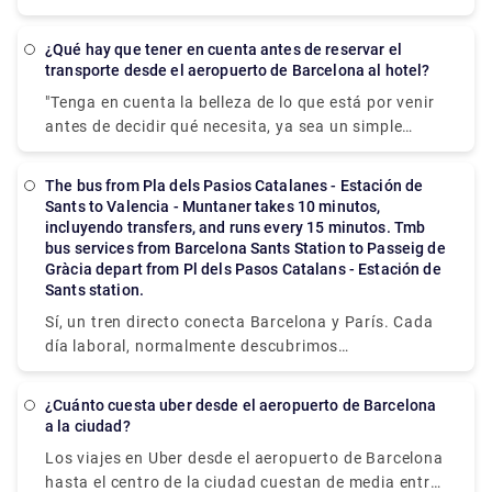
millas de Barcelona, la capital de la provincia
moverse. Si viaja en grupo, esta puede ser la
española de Cataluña (206 km). Los vuelos directos,
alternativa más rentable porque pueden viajar
¿Qué hay que tener en cuenta antes de reservar el
que duran menos de una hora, son por el modo de
transporte desde el aeropuerto de Barcelona al hotel?
juntos sin tener que tratar con otros pasajeros.
transporte más eficiente y rentable. Otra opción
Para reservar un taxi privado, consulte los servicios
"Tenga en cuenta la belleza de lo que está por venir
posible es tomar un ferry para vehículos. Los ferries
de Rydeu hoy!
antes de decidir qué necesita, ya sea un simple
entre Barcelona y Palma tardan unas 7,5 horas.
regreso a un vecindario que le gustaría ver de cerca
También puede tomar un barco a Alcudia, que se
o un traslado privado para llevar a toda la familia al
encuentra en el lado opuesto de la isla y está a solo
The bus from Pla dels Pasios Catalanes - Estación de
Parque de Atracciones Tibidabo para montar.
Sants to Valencia - Muntaner takes 10 minutos,
35 kilómetros de Palma (6 horas) Antes de su visita,
paseos clásicos". Reserve un sedán para llevar el
incluyendo transfers, and runs every 15 minutos. Tmb
no olvide visitar las joyas de Mallorca: playas,
romance al siguiente nivel en el parque y laberinto
bus services from Barcelona Sants Station to Passeig de
montañas y cultura. ."
Gràcia depart from Pl dels Pasos Catalans - Estación de
del siglo XVIII del Parque Laberint d'Horta, o alquile
Sants station.
un autobús para explorar el enorme Parque Natural
Serra de Collserola. Utilice el transporte diseñado
Sí, un tren directo conecta Barcelona y París. Cada
para ayudarlo a relajarse, ya sea que lo proporcione
día laboral, normalmente descubrimos
el Salles Hotel cercano o algo con menos
aproximadamente 9 trenes directos en la ruta de
restricciones en la forma en que viaja. Rydeu lo
Barcelona a París. Los fines de semana, los trenes
¿Cuánto cuesta uber desde el aeropuerto de Barcelona
tiene cubierto con servicios que van desde
normalmente circulan con una frecuencia similar.
a la ciudad?
encuentros casuales y saludos hasta viajes
Los viajes en Uber desde el aeropuerto de Barcelona
privados únicos adecuados para completar una
hasta el centro de la ciudad cuestan de media entre
variedad de actividades en el área.