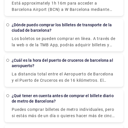
Está approximately 1h 16m para acceder a
lado, solo está disponible a través de un autobús y
Barcelona Airport (BCN) a W Barcelona mediante
metrolink. El tiempo total de viaje con esta técnica
Zona Universitaria y Astilleros. Alternatively, yo may
es de unos 45 minutos y el coste del billete es de
take a bus de Barcelona Airport (BCN) a W
5,90 € (tarifa de Aerobús) + 2,20 €. (tarifa de
¿Dónde puedo comprar los billetes de transporte de la
Barcelona vía Pl. Cataluña - Fontanella, Pl. Cataluña
ciudad de barcelona?
metro). Los autobuses salen del aeropuerto desde
- Portal del ángel, and Pg Juan de Borbón - Muelle
las 5:35 a. m. hasta la 1:00 a. m.
Los boletos se pueden comprar en línea. A través de
de Cataluña in around 1h 9m. Train operadores
la web o de la TMB App, podrás adquirir billetes y
abonos de forma rápida y sencilla. Cuando compre
un boleto, se le dará un código de colección en el
¿Cuál es la hora del puerto de cruceros de barcelona al
sitio web o en la página de la aplicación, así como
aeropuerto?
por correo electrónico. A continuación deberás
La distancia total entre el Aeropuerto de Barcelona
acercarte a una máquina distribuidora de la red de
y el Puerto de Cruceros es de 16 kilómetros. El
metro e introducir el código para imprimir y recoger
tiempo total de viaje con un automóvil es
el billete. Si aún no has recogido tu entrada, puedes
generalmente de aproximadamente 15 minutos.
buscar este código en tu espacio personal en "Mis
¿Qué tener en cuenta antes de comprar el billete diario
de metro de Barcelona?
entradas".
Puedes comprar billetes de metro individuales, pero
si estás más de un día o quieres hacer más de cinco
viajes en metro o autobús, te recomendamos el