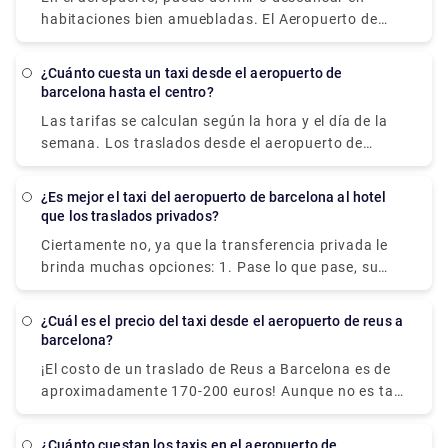
para ayudarlo a relajarse mientras espera.
considera una de las últimas obras importantes de
habitaciones bien amuebladas. El Aeropuerto de
Dal. de arte.
Barcelona-El Prat ofrece un atractivo y actual
servicio de habitaciones por horas, completamente
¿Cuánto cuesta un taxi desde el aeropuerto de
preparado para dormir o relajarse cómodamente
barcelona hasta el centro?
durante unas horas mientras espera su viaje.
Las tarifas se calculan según la hora y el día de la
semana. Los traslados desde el aeropuerto de
Barcelona hasta el centro de la ciudad cuestan de
media unos 25,00-30,00€. Sin embargo, le
¿Es mejor el taxi del aeropuerto de barcelona al hotel
recomendamos que reserve un transporte privado al
que los traslados privados?
aeropuerto, ya que hacerlo tiene varios beneficios,
Ciertamente no, ya que la transferencia privada le
que incluyen una reserva rápida en línea, sin costos
brinda muchas opciones: 1. Pase lo que pase, su
ocultos, una gran flota de vehículos, conductores
conductor lo estará esperando. 2. Valor: Aproveche
expertos que hablan inglés, una variedad de
un servicio de transferencia de alta calidad a un
métodos de pago y mucho más.
¿Cuál es el precio del taxi desde el aeropuerto de reus a
costo sorprendentemente razonable. 3. Rapidez: El
barcelona?
traslado privado lo transporta a su ubicación
¡El costo de un traslado de Reus a Barcelona es de
rápidamente, sin filas ni demoras. 4. Puerta a
aproximadamente 170-200 euros! Aunque no es tan
puerta: el traslado privado lo llevará directamente a
malo si vas en un grupo de tres o cuatro, y son
la puerta de su hotel para su total tranquilidad.
fácilmente accesibles desde la parada de taxis del
Para obtener más información sobre la
¿Cuánto cuestan los taxis en el aeropuerto de