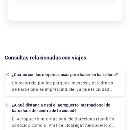
Consultas relacionadas con viajes
¿Cuáles son las mejores cosas para hacer en barcelona?
Un recorrido por los parques, museos y catedrales
de Barcelona es imprescindible, ya que la ciudad
posee algunas de las arquitecturas más singulares e
intrigantes del mundo. Los recorridos por los
¿A qué distancia está el aeropuerto internacional de
coloridos edificios de Antoni Gaudí, como la Casa
barcelona del centro de la ciudad?
Batlló, la Sagrada Familia y el Parque Güell,
El Aeropuerto Internacional de Barcelona (también
comenzarán bien sus días. Tome un bocado para
conocido como El Prat de Llobregat Aeropuerto o
comer en el animado Mercado de la Boquería, luego