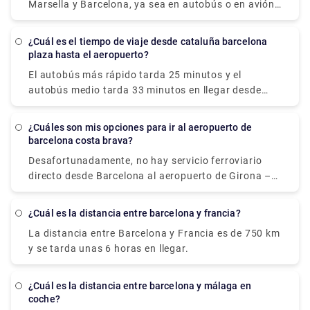
el camino, volar es sin duda la mejor opción.
Marsella y Barcelona, ya sea en autobús o en avión.
este viaje. ¡También puede reservar traslados
Si el tiempo es vital, un vuelo con una duración
privados para un servicio fácil y relajante! ¡Echa un
media de 1 hora y 5 minutos es la mejor alternativa;
vistazo a Rydeu ahora!
¿Cuál es el tiempo de viaje desde cataluña barcelona
si el coste es más importante, un autobús con
plaza hasta el aeropuerto?
tarifas a partir de $20 (€17) es la mejor opción.
El autobús más rápido tarda 25 minutos y el
Flixbus o Vueling son dos de las compañías de
autobús medio tarda 33 minutos en llegar desde
viajes más populares que brindan este servicio.
Plaça Catalunya al Aeropuerto de Barcelona (BCN).
Desde Marsella, los viajeros pueden tomar un
El servicio de autobús desde Plaça Catalunya hasta
autobús directo o un avión a Barcelona.
¿Cuáles son mis opciones para ir al aeropuerto de
el aeropuerto de Barcelona funciona varias veces al
barcelona costa brava?
día (BCN). Los fines de semana y días festivos, los
Desafortunadamente, no hay servicio ferroviario
tiempos de viaje pueden ser más largos.
directo desde Barcelona al aeropuerto de Girona –
Costa Brava; por lo tanto, primero debe viajar al
centro de la ciudad de Girona y luego tomar un
¿Cuál es la distancia entre barcelona y francia?
autobús o un traslado al aeropuerto. Como
La distancia entre Barcelona y Francia es de 750 km
resultado, el viaje puede durar hasta 2 horas, lo que
y se tarda unas 6 horas en llegar.
convierte al tren en un medio de transporte
inadecuado.
¿Cuál es la distancia entre barcelona y málaga en
coche?