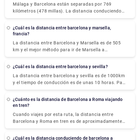
Málaga y Barcelona están separadas por 769
kilómetros (478 millas). La distancia conduciendo
entre Málaga y Barcelona, por otro lado, es de 999
kilómetros (621 millas).
¿Cuál es la distancia entre barcelona y marsella,
francia?
La distancia entre Barcelona y Marsella es de 505
km y el mejor método para ir de Marsella a
Barcelona es en avión, que tarda 2 horas y 15
minutos y cuesta entre 7,0 y 150 libras.
¿Cuál es la distancia entre barcelona y sevilla?
La distancia entre barcelona y sevilla es de 1000km
y el tiempo de conducción es de unas 10 horas. Para
reservar un traslado privado, ¡consúltenos hoy
mismo en Rydeu!
¿Cuánto es la distancia de Barcelona a Roma viajando
en tren?
Cuando viajes por esta ruta, la distancia entre
Barcelona y Roma en tren es de aproximadamente
859 kms.
¿Cuál es la distancia conduciendo de barcelona a