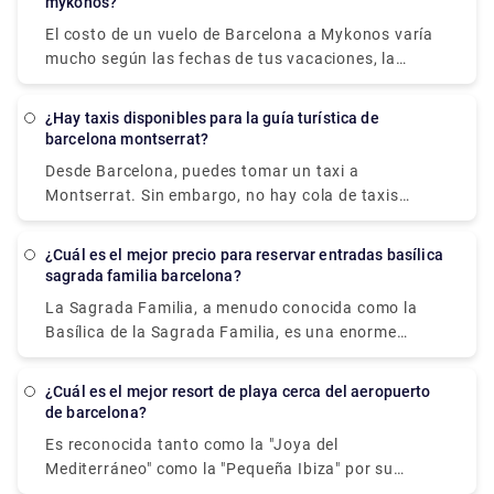
mykonos?
en autobús dura 1 hora y 10 minutos y cuesta 9,5
El costo de un vuelo de Barcelona a Mykonos varía
EUR. Puedes ir de Barcelona a Calella en 50 minutos
mucho según las fechas de tus vacaciones, la
en taxi o transfer, pero te costará al menos 130
temporada y los días festivos locales. Sin embargo,
EUR. Barcelona y Calella están separadas por 72
la tarifa aérea más barata disponible desde el
kilómetros (o 52 kilómetros al centro de Barcelona).
¿Hay taxis disponibles para la guía turística de
aeropuerto de Barcelona es de £ 80.
barcelona montserrat?
Desde Barcelona, puedes tomar un taxi a
Montserrat. Sin embargo, no hay cola de taxis
después de llegar a Montserrat. Debe ponerse en
contacto con la empresa de transporte privado y
¿Cuál es el mejor precio para reservar entradas basílica
hacer una solicitud para que lo recoja y lo lleve de
sagrada familia barcelona?
regreso a Barcelona. Y mientras estés en
La Sagrada Familia, a menudo conocida como la
Montserrat, no olvides disfrutar de las vistas
Basílica de la Sagrada Familia, es una enorme
panorámicas de Catalunya. Debido a que
basílica menor católica romana inacabada en
Montserrat está fuera de la ciudad y en el campo,
Barcelona, Cataluña, España. Fue creado por Antoni
también le ofrece un ambiente tranquilo y sereno.
¿Cuál es el mejor resort de playa cerca del aeropuerto
Gaudí (1852–1926), un destacado arquitecto
de barcelona?
español/catalán, y ahora es Patrimonio de la
Es reconocida tanto como la "Joya del
Humanidad por la UNESCO. Fue construido en 1882
Mediterráneo" como la "Pequeña Ibiza" por su
y es un buen ejemplo de arquitectura Art Nouveau.
carácter vibrante y está cerca del ideal como centro