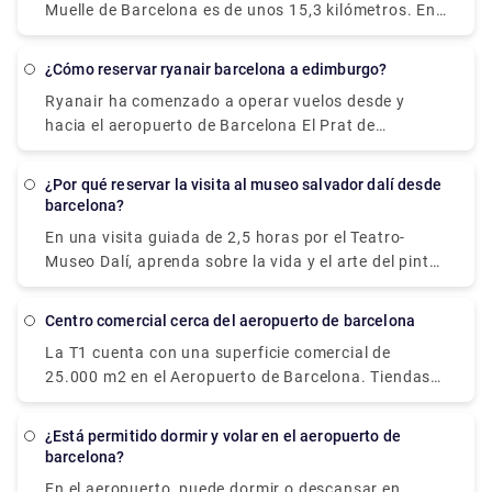
viajar.
Muelle de Barcelona es de unos 15,3 kilómetros. En
excelentes horas recorriendo este retiro con nuestro
una transferencia, esto tomará aproximadamente
guía turístico experimentado y tu propio tiempo
veinte minutos. Muchas líneas de cruceros
libre. Para una experiencia totalmente inmersiva,
¿Cómo reservar ryanair barcelona a edimburgo?
recomiendan este como el método más conveniente
combine una visita a uno o todos los otros sitios
Ryanair ha comenzado a operar vuelos desde y
para ir y venir del aeropuerto a su barco. Para
mencionados a continuación.
hacia el aeropuerto de Barcelona El Prat de
reservar un traslado para un viaje fácil y cómodo,
Llobregat, el principal aeropuerto de la ciudad. Ryan
¡visite Rydeu hoy!
Air, por su parte, parte de la Terminal 2 de
¿Por qué reservar la visita al museo salvador dalí desde
Barcelona.
barcelona?
En una visita guiada de 2,5 horas por el Teatro-
Museo Dalí, aprenda sobre la vida y el arte del pintor
surrealista más famoso de España, Salvador Dalí.
Mientras un guía local educado explica el
centro comercial cerca del aeropuerto de barcelona
significado de sus pinturas en las paredes del
La T1 cuenta con una superficie comercial de
museo en la ciudad natal del artista, Figueres, usted
25.000 m2 en el Aeropuerto de Barcelona. Tiendas
puede maravillarse con ellas. Explore las 1500 obras
libres de impuestos, grandes cadenas de
de arte que se exhiben en el teatro y el museo, que
restaurantes, restaurantes de comida rápida,
ha honrado el trabajo de Dal desde su inauguración
¿Está permitido dormir y volar en el aeropuerto de
tiendas de moda y accesorios de lujo, e incluso
en 1974. El museo, que se construyó sobre las
barcelona?
instalaciones de spa y bienestar están disponibles
ruinas del antiguo Teatro Municipal de Figueres, se
En el aeropuerto, puede dormir o descansar en