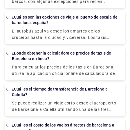
barcos, con algunas excepciones para recién
Litoral hasta la salida PUERTO. Gire a la derecha y
nacidos y mujeres embarazadas. Al menos una
luego siga las señales que dicen PUERTO.
persona en cada transferencia debe tener 21 años o
¿Cuáles son las opciones de viaje al puerto de escala de
más, según Norwegian. Su edad el día de la salida
barcelona, españa?
normalmente se considera su edad durante la
El autobús azul va desde los amarres de los
duración del viaje.
cruceros hasta la ciudad y viceversa. Los taxis
también son una opción fantástica para moverse
por la ciudad. De lo contrario, caminar es una gran
¿Dónde obtener la calculadora de precios de taxis de
opción, especialmente en barrios antiguos como Las
Barcelona en línea?
Ramblas, donde la gente domina la calle. Si desea
Para calcular los precios de los taxis en Barcelona,
viajar más lejos, evite alquilar un automóvil. El
utiliza la aplicación oficial online de calculadora de
metro, los autobuses, los trenes, los funiculares y
taxis de Barcelona. Estima el coste de un viaje en
los coches transfer cuentan con una red destacada
taxi en Barcelona en circunstancias normales de
y los billetes son válidos en todos los medios de
¿Cuál es el tiempo de transferencia de Barcelona a
tráfico en la región metropolitana utilizando los
Calella?
transporte.
precios actuales de los taxis de Barcelona.
Se puede realizar un viaje corto desde el aeropuerto
de Barcelona a Calella utilizando una de las tres
opciones: tren, autobús o taxi (transbordo). Si
coges el tren rápido de Barcelona a Calella, el viaje
¿Cuál es el costo de los vuelos directos de barcelona a
dura 1 hora y 11 minutos y cuesta 4,9 EUR. El viaje