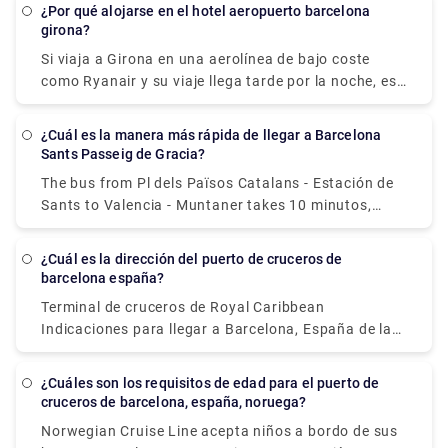
billete T-Casual. Considere la tarjeta Barcelona Card
¿Por qué alojarse en el hotel aeropuerto barcelona
si desea un número ilimitado de viajes en transporte
girona?
público durante sus vacaciones, así como también
Si viaja a Girona en una aerolínea de bajo coste
ahorros en actividades. Puede ahorrarle mucho
como Ryanair y su viaje llega tarde por la noche, es
tiempo y dinero al comprar boletos.
posible que desee alojarse en un hotel práctico
cerca del aeropuerto de Girona para tener un nuevo
¿Cuál es la manera más rápida de llegar a Barcelona
comienzo al día siguiente. Hay un hotel en el
Sants Passeig de Gracia?
aeropuerto de Girona que ofrece alojamiento
The bus from Pl dels Països Catalans - Estación de
económico y conveniente. El hotel se encuentra a
Sants to Valencia - Muntaner takes 10 minutos,
pocos minutos a pie del aeropuerto de Girona, lo
incluyendo transfers, and runs every 15 minutos.
que lo convierte en un buen lugar para descansar si
Tmb bus services from Barcelona Sants Station to
todo lo que necesita es un alojamiento limpio y
¿Cuál es la dirección del puerto de cruceros de
Passeig de Gràcia depart from Pl dels Països
barcelona españa?
económico para pasar la noche.
Catalans - Estación de Sants station.
Terminal de cruceros de Royal Caribbean
Indicaciones para llegar a Barcelona, España de la
siguiente manera: Desde el aeropuerto
internacional de El Prat (BCN) hasta el muelle (10
¿Cuáles son los requisitos de edad para el puerto de
millas, aproximadamente 40 minutos): Salga del
cruceros de barcelona, españa, noruega?
aeropuerto y conduzca hasta la ciudad de
Norwegian Cruise Line acepta niños a bordo de sus
Barcelona. Una vez allí, siga la Carretera Ronda