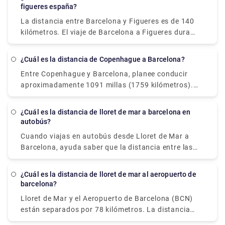
figueres españa?
La distancia entre Barcelona y Figueres es de 140
kilómetros. El viaje de Barcelona a Figueres dura
alrededor de 1h 28m.
¿Cuál es la distancia de Copenhague a Barcelona?
Entre Copenhague y Barcelona, planee conducir
aproximadamente 1091 millas (1759 kilómetros).
Aarhus, una ciudad histórica en la costa este de
Jutlandia (península occidental de Dinamarca), es
¿Cuál es la distancia de lloret de mar a barcelona en
una de las excursiones de un día más populares
autobús?
desde Copenhague.
Cuando viajas en autobús desde Lloret de Mar a
Barcelona, ayuda saber que la distancia entre las
dos ciudades es aproximadamente de 66 kilómetros
(41 millas). ¡No dude en visitar nuestro sitio web -
¿Cuál es la distancia de lloret de mar al aeropuerto de
rydeu! - tener una experiencia de viaje sin estrés con
barcelona?
la simplicidad y la conveniencia de recoger y dejar
Lloret de Mar y el Aeropuerto de Barcelona (BCN)
en transporte privado premium.
están separados por 78 kilómetros. La distancia
total recorrida es de 90,4 kilómetros. Reservar una