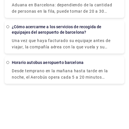
residencia.
Aduana en Barcelona: dependiendo de la cantidad
de personas en la fila, puede tomar de 20 a 30
minutos pasar por inmigración. Luego debe recoger
sus maletas, lo que puede demorar otros 20
¿Cómo acercarme a los servicios de recogida de
minutos. Luego vas a la fila de la aduana para los
equipajes del aeropuerto de barcelona?
que no tienen nada que declarar, que solo demora 5
Una vez que haya facturado su equipaje antes de
minutos.
viajar, la compañía aérea con la que vuela y su
empresa de manipulación de equipaje son
responsables de ello. Como resultado, si descubre
Horario autobus aeropuerto barcelona
que su equipaje no ha llegado a su destino, debe ser
Desde temprano en la mañana hasta tarde en la
su primer puerto de escala. Una vez que haya
noche, el Aerobús opera cada 5 a 20 minutos
facturado el reclamo de equipaje, verá que su
durante todo el año (365 días al año), con una
equipaje no está. Todos hemos experimentado la
frecuencia precisa dependiendo de la hora del día.
terrible sensación de ser la última persona en la
Aunque sea domingo o festivo, ambas líneas
cinta transportadora de equipajes, viendo dar
funcionan en el mismo horario.
vueltas y vueltas a una sola caja de cartón
desmenuzada. Las empresas de manejo de equipaje
están convenientemente ubicadas en el área de
reclamo de equipaje.