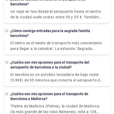
aeropuerto.
barcelona?
transferencia de reservas, ¡eche un vistazo a Rydeu!
Un viaje en taxi desde el aeropuerto hasta el centro
de la ciudad suele costar entre 30 y 35 €. También
se cobra un precio de 1 € por pieza de equipaje
guardada en el maletero, así como una tarifa de
¿Cómo consigo entradas para la sagrada familia
servicio de 3,10 €. Los taxis desde el aeropuerto de
barcelona?
BCN cuestan un mínimo de 20 €. El coste de un taxi
El metro es el medio de transporte más conveniente
desde el aeropuerto hasta el centro de la ciudad se
para llegar a la catedral. La estación 'Sagrada
estima entre 30 y 39 €.
Familia' se encuentra en las dos líneas de metro 2 y
5. Llegarás a la fachada del templo de la pasión al
¿Cuáles son mis opciones para el transporte del
salir de esta estación. Tanto la entrada como la
aeropuerto de barcelona a la ciudad?
taquilla se encuentran en este lado.
El Aerobús es un autobús lanzadera de bajo coste
(5,90€) de 35 minutos que conecta el aeropuerto de
El Prat de Barcelona (Terminales 1 y 2) con el centro
de la ciudad (Plaza de Cataluña). La ruta tiene tres
¿Cuáles son mis opciones para el transporte de
paradas: Pla Espanya, Gran Via-Urgell y Pl
Barcelona a Mallorca?
Universitat, todas ellas convenientemente ubicadas
"Palma de Mallorca (Palma), la ciudad de Mallorca
en el corazón de Barcelona. También puede
(la más grande de las Islas Baleares), está a 128
contratar un servicio de transporte privado para