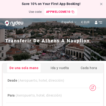
Save 10% on Your First App Booking!
Use code:
APPWELCOME10
Español
€
EUR
Transferir De
Athens
A
Nauplion
De una sola mano
Ida y vuelta
Cada hora
Desde
(Aeropuerto, hotel, dirección)
Para
(Aeropuerto, hotel, dirección)