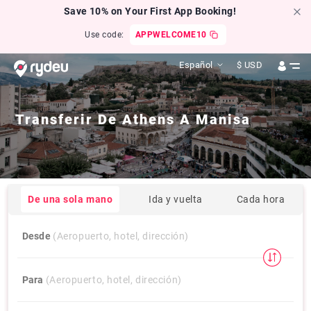
Save 10% on Your First App Booking!
Use code:
APPWELCOME10
Español
$
USD
Transferir De
Athens
A
Manisa
De una sola mano
Ida y vuelta
Cada hora
Desde
(Aeropuerto, hotel, dirección)
Para
(Aeropuerto, hotel, dirección)