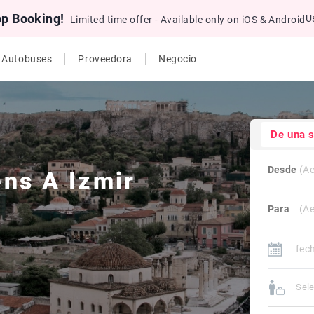
pp Booking!
U
Limited time offer - Available only on iOS & Android
e Autobuses
Proveedora
Negocio
De una 
Desde
ens
A
Izmir
Para
Sele