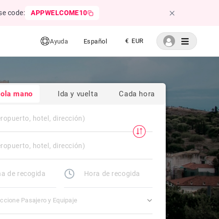
se code:
APPWELCOME10
€ EUR
Ayuda
Español
sola mano
Ida y vuelta
Cada hora
ccione Pasajero y Equipaje