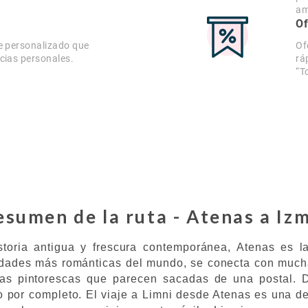
am
Of
e personalizado que
Of
cias personales.
rá
“T
esumen de la ruta - Atenas a Izm
oria antigua y frescura contemporánea, Atenas es l
ades más románticas del mundo, se conecta con muchas 
as pintorescas que parecen sacadas de una postal. De
o por completo. El viaje a Limni desde Atenas es una d