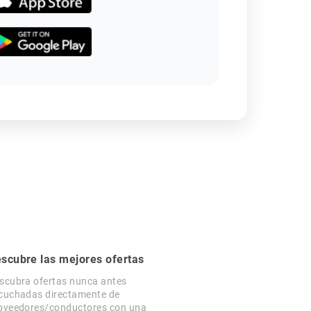
scubre las mejores ofertas
scubra ofertas nunca antes
cuchadas directamente de
oveedores/conductores con una