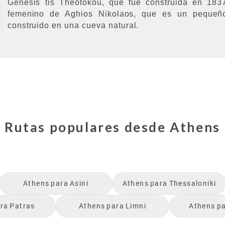
Genesis tis Theotokou, que fue construida en 1837
femenino de Aghios Nikolaos, que es un pequeño
construido en una cueva natural.
Rutas populares desde
Athens
Athens
para
Asini
Athens
para
Thessaloniki
ra
Patras
Athens
para
Limni
Athens
p