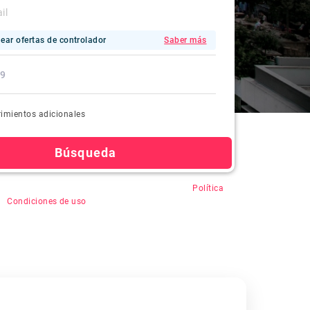
ear ofertas de controlador
Saber más
imientos adicionales
Búsqueda
en "Buscar", usted acepta el registro automático,
Política
&
Condiciones de uso
.