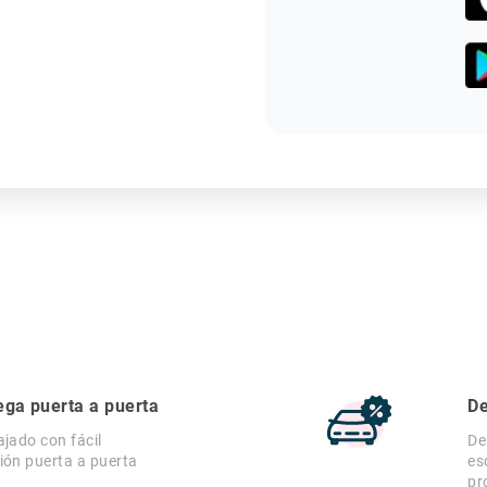
ega puerta a puerta
De
ajado con fácil
De
ión puerta a puerta
es
pr